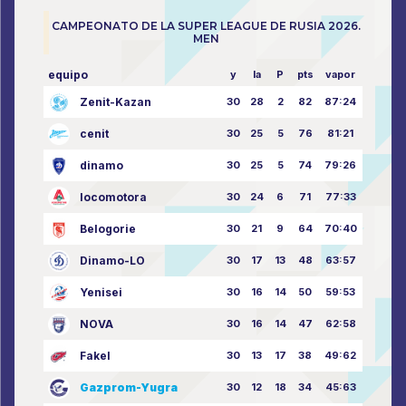
CAMPEONATO DE LA SUPER LEAGUE DE RUSIA 2026.
MEN
equipo
y
la
P
pts
vapor
Zenit-Kazan
30
28
2
82
87:24
cenit
30
25
5
76
81:21
dinamo
30
25
5
74
79:26
locomotora
30
24
6
71
77:33
Belogorie
30
21
9
64
70:40
Dinamo-LO
30
17
13
48
63:57
Yenisei
30
16
14
50
59:53
NOVA
30
16
14
47
62:58
Fakel
30
13
17
38
49:62
Gazprom-Yugra
30
12
18
34
45:63