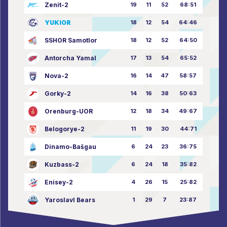
Zenit-2
19
11
52
68:51
YUKIOR
18
12
54
64:46
SSHOR Samotlor
18
12
52
64:50
Antorcha Yamal
17
13
54
65:52
Nova-2
16
14
47
58:57
Gorky-2
14
16
38
50:63
Orenburg-UOR
12
18
34
49:67
Belogorye-2
11
19
30
44:71
Dinamo-Bašgau
6
24
23
36:75
Kuzbass-2
6
24
18
35:82
Enisey-2
4
26
15
25:82
Yaroslavl Bears
1
29
7
23:87