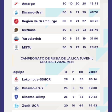
Amargo
30
10
20
28
46:73
Dinamo-Ural
30
9
21
29
41:70
Región de Oremburgo
30
9
21
27
43:73
Kuzbass
30
6
24
23
38:76
Yaroslavich
30
6
24
19
31:80
MSTU
30
3
27
10
25:87
CAMPEONATO DE RUSIA DE LA LIGA JUVENIL
GEOTECH 2026. MEN
equipo
la
P
pts
vapor
Lokomotiv-SSHOR
28
2
83
85:14
Dinamo-LO-2
25
5
76
82:30
Dinamo-Olimp
25
5
73
80:32
Zenit-UOR
20
10
64
74:43