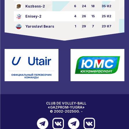
Kuzbass-2
6
24
18
35:82
Enisey-2
4
26
15
25:82
Yaroslavl Bears
1
29
7
23:87
CLUB DE VOLLEY-BALL
«GAZPROM-YUGRA»
© 2002-2025GG. -