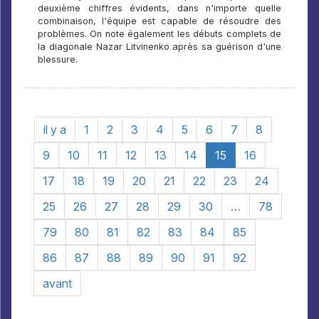
deuxième chiffres évidents, dans n'importe quelle
combinaison, l'équipe est capable de résoudre des
problèmes. On note également les débuts complets de
la diagonale Nazar Litvinenko après sa guérison d'une
blessure.
il y a
1
2
3
4
5
6
7
8
9
10
11
12
13
14
15
16
17
18
19
20
21
22
23
24
25
26
27
28
29
30
…
78
79
80
81
82
83
84
85
86
87
88
89
90
91
92
avant