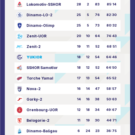
Lokomotiv-SSHOR
28
2
83
85:14
Dinamo-LO-2
25
5
76
82:30
Dinamo-Olimp
25
5
73
80:32
Zenit-UOR
20
10
64
74:43
Zenit-2
19
11
52
68:51
YUKIOR
18
12
54
64:46
SSHOR Samotlor
18
12
52
64:50
Torche Yamal
17
13
54
65:52
Nova-2
16
14
47
58:57
Gorky-2
14
16
38
50:63
Orenbourg-UOR
12
18
34
49:67
Belogorie-2
11
19
30
44:71
Dinamo-Bašgau
6
24
23
36:75