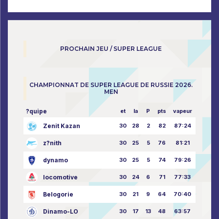
PROCHAIN JEU / SUPER LEAGUE
CHAMPIONNAT DE SUPER LEAGUE DE RUSSIE 2026.
MEN
?quipe
et
la
P
pts
vapeur
Zenit Kazan
30
28
2
82
87:24
z?nith
30
25
5
76
81:21
dynamo
30
25
5
74
79:26
locomotive
30
24
6
71
77:33
Belogorie
30
21
9
64
70:40
Dinamo-LO
30
17
13
48
63:57