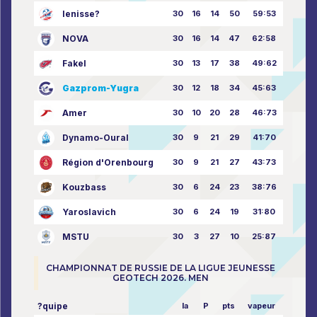
Ienisse?
30
16
14
50
59:53
NOVA
30
16
14
47
62:58
Fakel
30
13
17
38
49:62
Gazprom-Yugra
30
12
18
34
45:63
Amer
30
10
20
28
46:73
Dynamo-Oural
30
9
21
29
41:70
Région d'Orenbourg
30
9
21
27
43:73
Kouzbass
30
6
24
23
38:76
Yaroslavich
30
6
24
19
31:80
MSTU
30
3
27
10
25:87
CHAMPIONNAT DE RUSSIE DE LA LIGUE JEUNESSE
GEOTECH 2026. MEN
?quipe
la
P
pts
vapeur