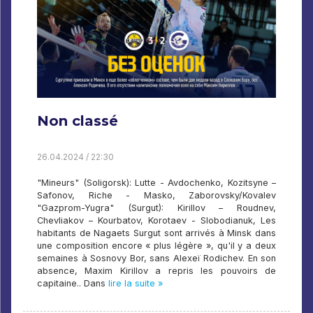
Non classé
26.04.2024 / 22:30
"Mineurs" (Soligorsk): Lutte - Avdochenko, Kozitsyne –
Safonov, Riche - Masko, Zaborovsky/Kovalev
"Gazprom-Yugra" (Surgut): Kirillov – Roudnev,
Chevliakov – Kourbatov, Korotaev - Slobodianuk, Les
habitants de Nagaets Surgut sont arrivés à Minsk dans
une composition encore « plus légère », qu'il y a deux
semaines à Sosnovy Bor, sans Alexeï Rodichev. En son
absence, Maxim Kirillov a repris les pouvoirs de
capitaine.. Dans
lire la suite »