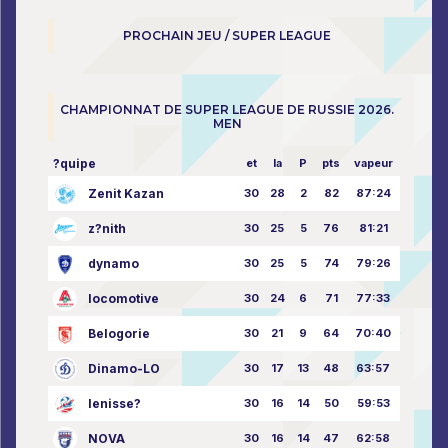
PROCHAIN JEU / SUPER LEAGUE
CHAMPIONNAT DE SUPER LEAGUE DE RUSSIE 2026.
MEN
?quipe
et
la
P
pts
vapeur
Zenit Kazan
30
28
2
82
87:24
z?nith
30
25
5
76
81:21
dynamo
30
25
5
74
79:26
locomotive
30
24
6
71
77:33
Belogorie
30
21
9
64
70:40
Dinamo-LO
30
17
13
48
63:57
Ienisse?
30
16
14
50
59:53
NOVA
30
16
14
47
62:58