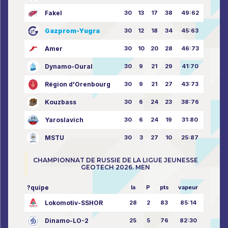
Fakel
30
13
17
38
49:62
Gazprom-Yugra
30
12
18
34
45:63
Amer
30
10
20
28
46:73
Dynamo-Oural
30
9
21
29
41:70
Région d'Orenbourg
30
9
21
27
43:73
Kouzbass
30
6
24
23
38:76
Yaroslavich
30
6
24
19
31:80
MSTU
30
3
27
10
25:87
CHAMPIONNAT DE RUSSIE DE LA LIGUE JEUNESSE
GEOTECH 2026. MEN
?quipe
la
P
pts
vapeur
Lokomotiv-SSHOR
28
2
83
85:14
Dinamo-LO-2
25
5
76
82:30