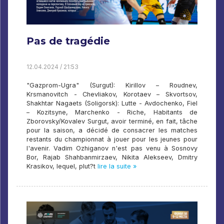
Pas de tragédie
12.04.2024 / 21:53
"Gazprom-Ugra" (Surgut): Kirillov – Roudnev,
Krsmanovitch - Chevliakov, Korotaev – Skvortsov,
Shakhtar Nagaets (Soligorsk): Lutte - Avdochenko, Fiel
– Kozitsyne, Marchenko - Riche, Habitants de
Zborovsky/Kovalev Surgut, avoir terminé, en fait, tâche
pour la saison, a décidé de consacrer les matches
restants du championnat à jouer pour les jeunes pour
l'avenir. Vadim Ozhiganov n'est pas venu à Sosnovy
Bor, Rajab Shahbanmirzaev, Nikita Alekseev, Dmitry
Krasikov, lequel, plut?t
lire la suite »