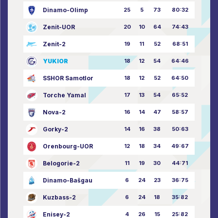
Dinamo-Olimp
25
5
73
80:32
Zenit-UOR
20
10
64
74:43
Zenit-2
19
11
52
68:51
YUKIOR
18
12
54
64:46
SSHOR Samotlor
18
12
52
64:50
Torche Yamal
17
13
54
65:52
Nova-2
16
14
47
58:57
Gorky-2
14
16
38
50:63
Orenbourg-UOR
12
18
34
49:67
Belogorie-2
11
19
30
44:71
Dinamo-Bašgau
6
24
23
36:75
Kuzbass-2
6
24
18
35:82
Enisey-2
4
26
15
25:82