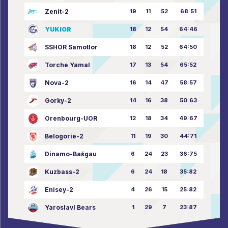
Zenit-2
19
11
52
68:51
YUKIOR
18
12
54
64:46
SSHOR Samotlor
18
12
52
64:50
Torche Yamal
17
13
54
65:52
Nova-2
16
14
47
58:57
Gorky-2
14
16
38
50:63
Orenbourg-UOR
12
18
34
49:67
Belogorie-2
11
19
30
44:71
Dinamo-Bašgau
6
24
23
36:75
Kuzbass-2
6
24
18
35:82
Enisey-2
4
26
15
25:82
Yaroslavl Bears
1
29
7
23:87