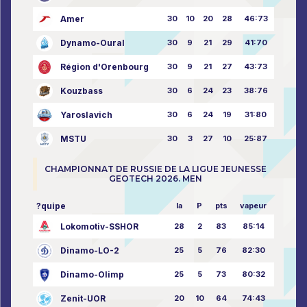
Amer
30
10
20
28
46:73
Dynamo-Oural
30
9
21
29
41:70
Région d'Orenbourg
30
9
21
27
43:73
Kouzbass
30
6
24
23
38:76
Yaroslavich
30
6
24
19
31:80
MSTU
30
3
27
10
25:87
CHAMPIONNAT DE RUSSIE DE LA LIGUE JEUNESSE
GEOTECH 2026. MEN
?quipe
la
P
pts
vapeur
Lokomotiv-SSHOR
28
2
83
85:14
Dinamo-LO-2
25
5
76
82:30
Dinamo-Olimp
25
5
73
80:32
Zenit-UOR
20
10
64
74:43