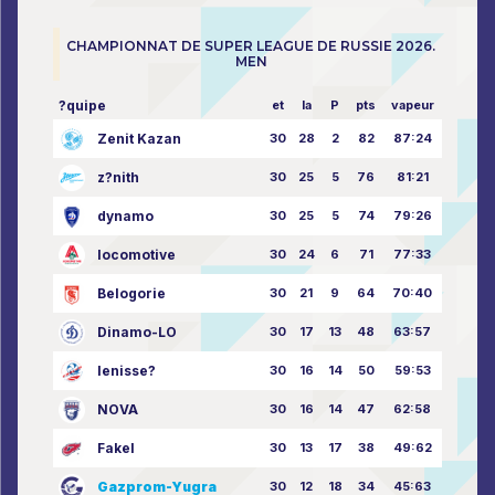
CHAMPIONNAT DE SUPER LEAGUE DE RUSSIE 2026.
MEN
?quipe
et
la
P
pts
vapeur
Zenit Kazan
30
28
2
82
87:24
z?nith
30
25
5
76
81:21
dynamo
30
25
5
74
79:26
locomotive
30
24
6
71
77:33
Belogorie
30
21
9
64
70:40
Dinamo-LO
30
17
13
48
63:57
Ienisse?
30
16
14
50
59:53
NOVA
30
16
14
47
62:58
Fakel
30
13
17
38
49:62
Gazprom-Yugra
30
12
18
34
45:63