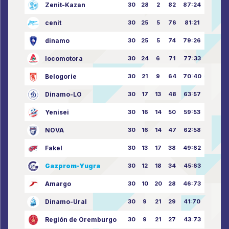
Zenit-Kazan
30
28
2
82
87:24
cenit
30
25
5
76
81:21
dinamo
30
25
5
74
79:26
locomotora
30
24
6
71
77:33
Belogorie
30
21
9
64
70:40
Dinamo-LO
30
17
13
48
63:57
Yenisei
30
16
14
50
59:53
NOVA
30
16
14
47
62:58
Fakel
30
13
17
38
49:62
Gazprom-Yugra
30
12
18
34
45:63
Amargo
30
10
20
28
46:73
Dinamo-Ural
30
9
21
29
41:70
Región de Oremburgo
30
9
21
27
43:73