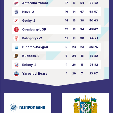
Antorcha Yamal
17
13
54
65:52
Nova-2
16
14
47
58:57
Gorky-2
14
16
38
50:63
Orenburg-UOR
12
18
34
49:67
Belogorye-2
11
19
30
44:71
Dinamo-Bašgau
6
24
23
36:75
Kuzbass-2
6
24
18
35:82
Enisey-2
4
26
15
25:82
Yaroslavl Bears
1
29
7
23:87