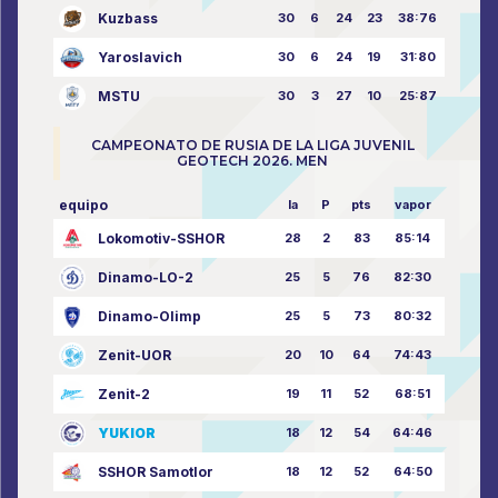
Kuzbass
30
6
24
23
38:76
Yaroslavich
30
6
24
19
31:80
MSTU
30
3
27
10
25:87
CAMPEONATO DE RUSIA DE LA LIGA JUVENIL
GEOTECH 2026. MEN
equipo
la
P
pts
vapor
Lokomotiv-SSHOR
28
2
83
85:14
Dinamo-LO-2
25
5
76
82:30
Dinamo-Olimp
25
5
73
80:32
Zenit-UOR
20
10
64
74:43
Zenit-2
19
11
52
68:51
YUKIOR
18
12
54
64:46
SSHOR Samotlor
18
12
52
64:50