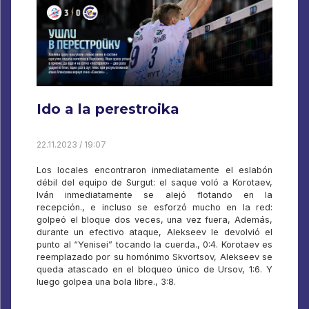
Ido a la perestroika
22.11.2023 / 19:07
Los locales encontraron inmediatamente el eslabón
débil del equipo de Surgut: el saque voló a Korotaev,
Iván inmediatamente se alejó flotando en la
recepción., e incluso se esforzó mucho en la red:
golpeó el bloque dos veces, una vez fuera, Además,
durante un efectivo ataque, Alekseev le devolvió el
punto al “Yenisei” tocando la cuerda., 0:4. Korotaev es
reemplazado por su homónimo Skvortsov, Alekseev se
queda atascado en el bloqueo único de Ursov, 1:6. Y
luego golpea una bola libre., 3:8.