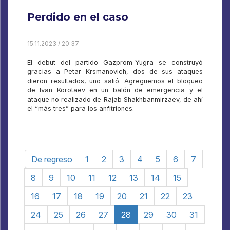
Perdido en el caso
15.11.2023 / 20:37
El debut del partido Gazprom-Yugra se construyó
gracias a Petar Krsmanovich, dos de sus ataques
dieron resultados, uno salió. Agreguemos el bloqueo
de Ivan Korotaev en un balón de emergencia y el
ataque no realizado de Rajab Shakhbanmirzaev, de ahí
el “más tres” para los anfitriones.
De regreso
1
2
3
4
5
6
7
8
9
10
11
12
13
14
15
16
17
18
19
20
21
22
23
24
25
26
27
28
29
30
31