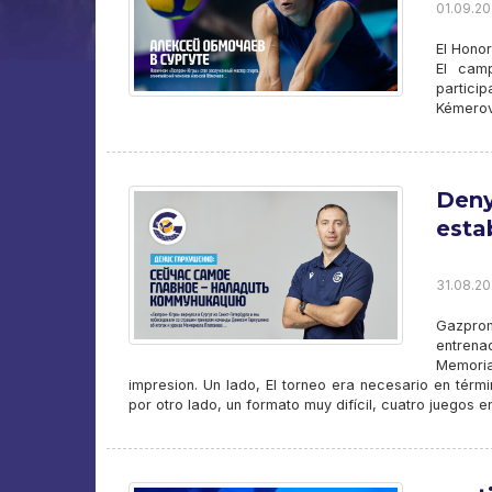
01.09.20
El Hono
El cam
partici
Kémerov
Deny
esta
31.08.20
Gazpro
entrena
Memoria
impresion. Un lado, El torneo era necesario en términ
por otro lado, un formato muy difícil, cuatro juegos e