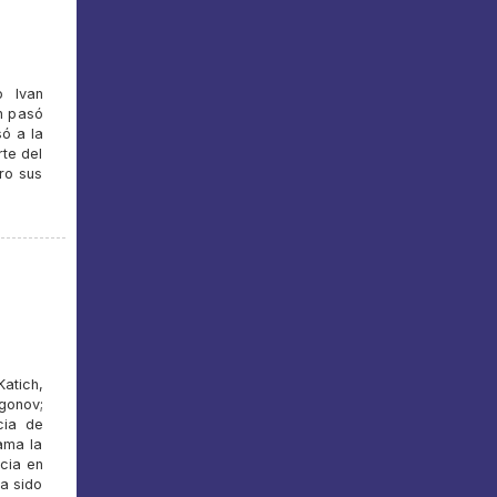
o Ivan
n pasó
só a la
te del
ro sus
atich,
gonov;
cia de
lama la
cia en
ha sido