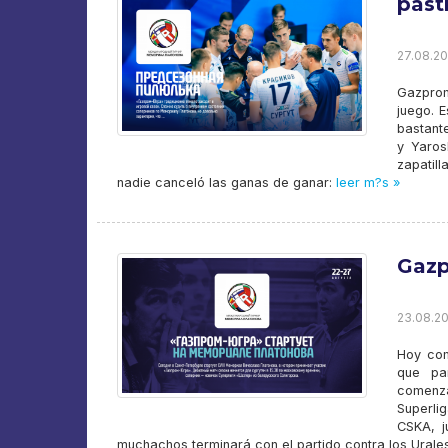
past
27.08.20
Gazprom
juego. E
bastante
y Yaros
zapatill
nadie canceló las ganas de ganar:
leer m?s »
Gazp
23.08.20
Hoy com
que pa
comenza
Superlig
CSKA, j
muchachos terminará con el partido contra los Urale