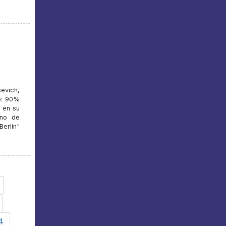
evich,
po: 90%
, en su
ano de
erlín"
4