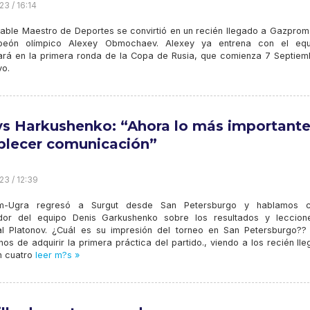
23 / 16:14
rable Maestro de Deportes se convirtió en un recién llegado a Gazprom
peón olímpico Alexey Obmochaev. Alexey ya entrena con el eq
pará en la primera ronda de la Copa de Rusia, que comienza 7 Septiem
o.
s Harkushenko: “Ahora lo más importante
blecer comunicación”
23 / 12:39
m-Ugra regresó a Surgut desde San Petersburgo y hablamos c
dor del equipo Denis Garkushenko sobre los resultados y leccion
l Platonov. ¿Cuál es su impresión del torneo en San Petersburgo??
os de adquirir la primera práctica del partido., viendo a los recién ll
n cuatro
leer m?s »