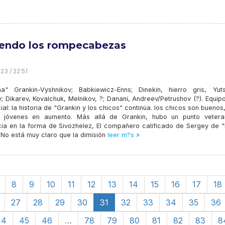
endo los rompecabezas
23 / 22:51
ha" Grankin-Vyshnikov; Babkiewicz-Enns; Dinekin, hierro gris, Yuts
; Dikarev, Kovalchuk, Melnikov, ?; Danani, Andreev/Petrushov (?). Equi
ial: la historia de "Grankin y los chicos" continúa. los chicos son buenos
 jóvenes en aumento. Más allá de Grankin, hubo un punto veter
cia en la forma de Sivozhelez, El compañero calificado de Sergey de "B
No está muy claro que la dimisión
leer m?s »
8
9
10
11
12
13
14
15
16
17
18
27
28
29
30
31
32
33
34
35
36
44
45
46
…
78
79
80
81
82
83
8