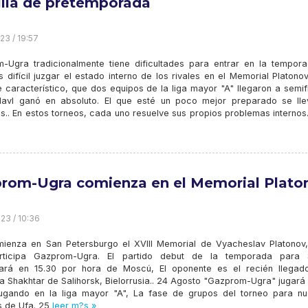
illa de pretemporada
23 / 19:57
-Ugra tradicionalmente tiene dificultades para entrar en la tempor
s difícil juzgar el estado interno de los rivales en el Memorial Platono
 característico, que dos equipos de la liga mayor "A" llegaron a semif
lavl ganó en absoluto. El que esté un poco mejor preparado se lle
as.. En estos torneos, cada uno resuelve sus propios problemas internos
rom-Ugra comienza en el Memorial Plato
23 / 10:36
ienza en San Petersburgo el XVIII Memorial de Vyacheslav Platonov,
rticipa Gazprom-Ugra. El partido debut de la temporada para 
rá en 15.30 por hora de Moscú, El oponente es el recién llegad
a Shakhtar de Salihorsk, Bielorrusia.. 24 Agosto "Gazprom-Ugra" jugará
ugando en la liga mayor "A", La fase de grupos del torneo para nu
s de Ufa. 25
leer m?s »