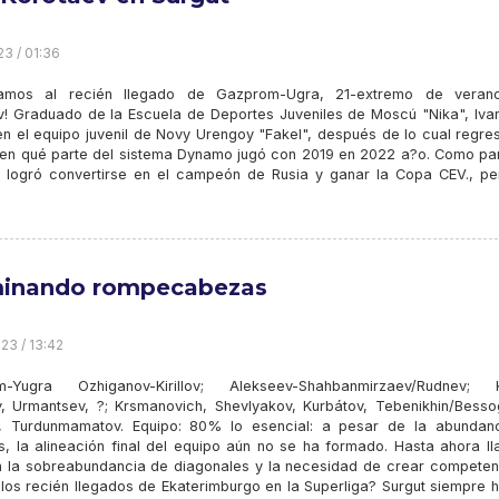
23 / 01:36
tamos al recién llegado de Gazprom-Ugra, 21-extremo de veran
v! Graduado de la Escuela de Deportes Juveniles de Moscú "Nika", Iva
en el equipo juvenil de Novy Urengoy "Fakel", después de lo cual regre
, en qué parte del sistema Dynamo jugó con 2019 en 2022 a?o. Como par
ta logró convertirse en el campeón de Rusia y ganar la Copa CEV., pe
inando rompecabezas
23 / 13:42
m-Yugra Ozhiganov-Kirillov; Alekseev-Shahbanmirzaev/Rudnev; K
v, Urmantsev, ?; Krsmanovich, Shevlyakov, Kurbátov, Tebenikhin/Besso
 Turdunmamatov. Equipo: 80% lo esencial: a pesar de la abundan
os, la alineación final del equipo aún no se ha formado. Hasta ahora l
n la sobreabundancia de diagonales y la necesidad de crear competen
 los recién llegados de Ekaterimburgo en la Superliga? Surgut siempre 