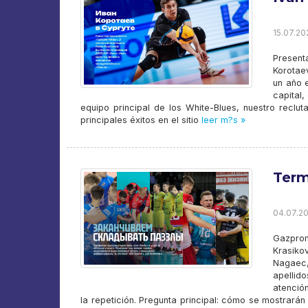
15.07.20
Presen
Korotae
un año 
capital
equipo principal de los White-Blues, nuestro reclu
principales éxitos en el sitio
leer m?s »
Term
04.07.20
Gazpro
Krasiko
Nagaec,
apellid
atenció
la repetición. Pregunta principal: cómo se mostrarán