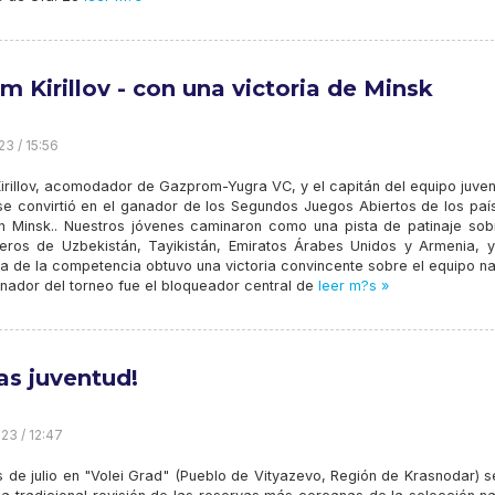
m Kirillov - con una victoria de Minsk
23 / 15:56
irillov, acomodador de Gazprom-Yugra VC, y el capitán del equipo juven
se convirtió en el ganador de los Segundos Juegos Abiertos de los paí
en Minsk.. Nuestros jóvenes caminaron como una pista de patinaje sob
ros de Uzbekistán, Tayikistán, Emiratos Árabes Unidos y Armenia, y
ía de la competencia obtuvo una victoria convincente sobre el equipo n
ganador del torneo fue el bloqueador central de
leer m?s »
as juventud!
23 / 12:47
s de julio en "Volei Grad" (Pueblo de Vityazevo, Región de Krasnodar) s