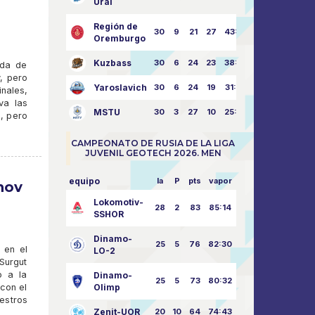
Ural
Región de
30
9
21
27
43:73
Oremburgo
Kuzbass
30
6
24
23
38:76
ada de
v, pero
Yaroslavich
30
6
24
19
31:80
inales,
va las
MSTU
30
3
27
10
25:87
., pero
CAMPEONATO DE RUSIA DE LA LIGA
JUVENIL GEOTECH 2026. MEN
equipo
la
P
pts
vapor
nov
Lokomotiv-
28
2
83
85:14
SSHOR
Dinamo-
25
5
76
82:30
 en el
LO-2
Surgut
o a la
Dinamo-
25
5
73
80:32
 con el
Olimp
estros
Zenit-UOR
20
10
64
74:43