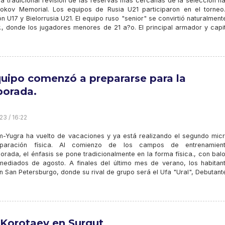
la tradicional revisión de las reservas más cercanas de la selección n
okov Memorial. Los equipos de Rusia U21 participaron en el torneo.
n U17 y Bielorrusia U21. El equipo ruso "senior" se convirtió naturalment
., donde los jugadores menores de 21 a?o. El principal armador y capi
quipo comenzó a prepararse para la
orada.
23 / 16:22
-Yugra ha vuelto de vacaciones y ya está realizando el segundo micr
paración física. Al comienzo de los campos de entrenamien
rada, el énfasis se pone tradicionalmente en la forma física., con bal
diados de agosto. A finales del último mes de verano, los habitan
en San Petersburgo, donde su rival de grupo será el Ufa "Ural", Debutant
 Korotaev en Surgut