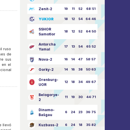
Zenit-2
19
11
52
68:51
YUKIOR
18
12
54
64:46
SSHOR
18
12
52
64:50
Samotlor
Antorcha
17
13
54
65:52
il ruso
Yamal
ses de
re sus
Nova-2
16
14
47
58:57
 en el
Gorky-2
14
16
38
50:63
acional
Orenburg-
12
18
34
49:67
UOR
Belogorye-
11
19
30
44:71
2
Dinamo-
6
24
23
36:75
Bašgau
e llevó
Kuzbass-2
6
24
18
35:82