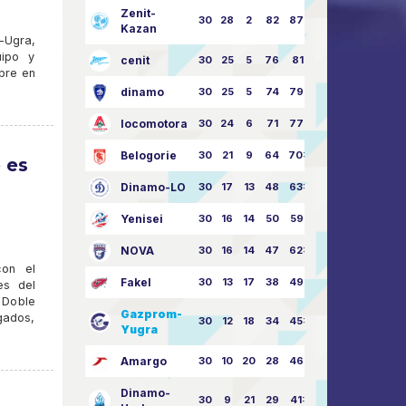
Zenit-
30
28
2
82
87:24
Kazan
-Ugra,
uipo y
cenit
30
25
5
76
81:21
bre en
dinamo
30
25
5
74
79:26
locomotora
30
24
6
71
77:33
Belogorie
30
21
9
64
70:40
 es
Dinamo-LO
30
17
13
48
63:57
Yenisei
30
16
14
50
59:53
NOVA
30
16
14
47
62:58
on el
Fakel
30
13
17
38
49:62
es del
 Doble
Gazprom-
egados,
30
12
18
34
45:63
Yugra
Amargo
30
10
20
28
46:73
Dinamo-
30
9
21
29
41:70