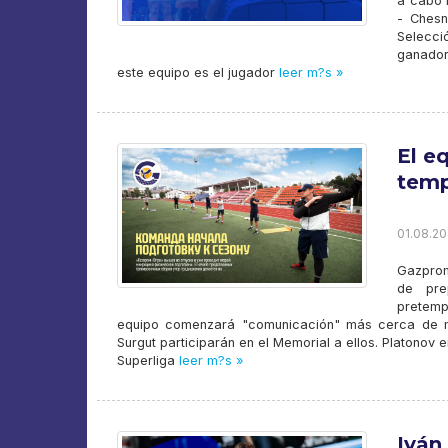
a cabo 
- Chesn
Selecció
ganador
este equipo es el jugador
leer m?s »
El e
temp
01.08.20
Gazprom
de pre
pretempo
equipo comenzará "comunicación" más cerca de me
Surgut participarán en el Memorial a ellos. Platonov 
Superliga
leer m?s »
Iván