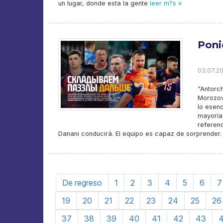
un lugar, donde esta la gente
leer m?s »
Poni
03.07.20
"Antorc
Morozov
lo esenc
mayoría
referen
Danani conducirá. El equipo es capaz de sorprender. 
De regreso
1
2
3
4
5
6
7
19
20
21
22
23
24
25
26
37
38
39
40
41
42
43