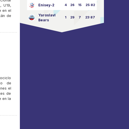
acional
Enisey-2
4
26
15
25:82
, U19,
e en el
Yaroslavl
tán de
1
29
7
23:87
Bears
ociclo
to de
ones el
tes de
e en la