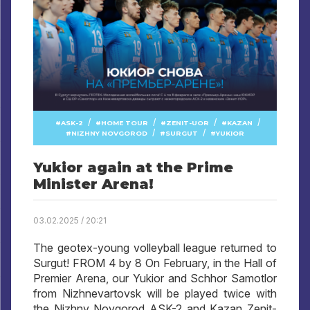
/
/
/
/
ASK-2
HOME TOUR
ZENIT-UOR
KAZAN
/
/
NIZHNY NOVGOROD
SURGUT
YUKIOR
Yukior again at the Prime
Minister Arena!
03.02.2025 / 20:21
The geotex-young volleyball league returned to
Surgut! FROM 4 by 8 On February, in the Hall of
Premier Arena, our Yukior and Schhor Samotlor
from Nizhnevartovsk will be played twice with
the Nizhny Novgorod ASK-2 and Kazan Zenit-