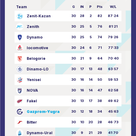
Team
G
IN
P
Pts
W/L
Zenit-Kazan
30
28
2
82
87:24
Zenith
30
25
5
76
81:21
Dynamo
30
25
5
74
79:26
locomotive
30
24
6
71
77:33
Belogorie
30
21
9
64
70:40
Dinamo-LO
30
17
13
48
63:57
Yenisei
30
16
14
50
59:53
NOVA
30
16
14
47
62:58
Fakel
30
13
17
38
49:62
Gazprom-Yugra
30
12
18
34
45:63
Bitter
30
10
20
28
46:73
Dynamo-Ural
30
9
21
29
41:70