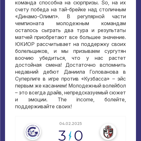
команда способна на сюрпризы
. So,
на их
счету победа на тай-брейке над столичным
«Динамо-Олимп»
.
В регулярной части
чемпионата молодежным командам
осталось сыграть два тура и результаты
матчей приобретают все большее значение
.
ЮКИОР рассчитывает на поддержку своих
болельщиков
,
и мы призываем сургутян
воочию убедиться
,
что у нас растет
достойная смена
!
Достаточно вспомнить
недавний дебют Даниила Голованова в
Суперлиге в игре против «Кузбасса»
–
эйс
первым же касанием
!
Молодежный волейбол
– это всегда драйв
,
непредсказуемый сюжет
и эмоции
. The income,
болейте
,
поддерживайте своих
!
04.02.2025
3
0