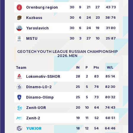
Orenburg region
30
9
21
27
43:73
Kuzbass
30
6
24
23
38:76
Yaroslavich
30
6
24
19
31:80
MSTU
30
3
27
10
25:87
GEOTECH YOUTH LEAGUE RUSSIAN CHAMPIONSHIP
2026. MEN
Team
IN
P
Pts
W/L
Lokomotiv-SSHOR
28
2
83
85:14
Dinamo-LO-2
25
5
76
82:30
Dinamo-Olimp
25
5
73
80:32
Zenit-UOR
20
10
64
74:43
Zenit-2
19
11
52
68:51
YUKIOR
18
12
54
64:46