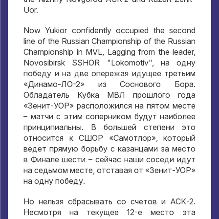
Uor.
Now Yukior confidently occupied the second
line of the Russian Championship of the Russian
Championship in MVL, Lagging from the leader,
Novosibirsk SSHOR "Lokomotiv",
на одну
победу и на две опережая идущее третьим
«Динамо-ЛО-2» из Соснового Бора
.
Обладатель Кубка МВЛ прошлого года
«Зенит-УОР» расположился на пятом месте
– матчи с этим соперником будут наиболее
принципиальны
.
В большей степени это
относится к СШОР «Самотлор»
,
который
ведет прямую борьбу с казанцами за место
в Финале шести – сейчас наши соседи идут
на седьмом месте
,
отставая от «Зенит-УОР»
на одну победу
.
Но нельзя сбрасывать со счетов и АСК-2
.
Несмотря на текущее 12-е место эта