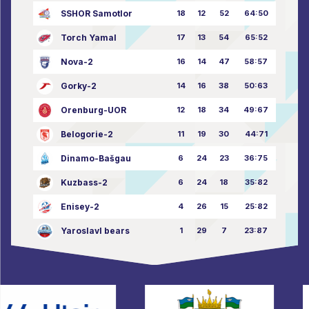
SSHOR Samotlor
18
12
52
64:50
Torch Yamal
17
13
54
65:52
Nova-2
16
14
47
58:57
Gorky-2
14
16
38
50:63
Orenburg-UOR
12
18
34
49:67
Belogorie-2
11
19
30
44:71
Dinamo-Bašgau
6
24
23
36:75
Kuzbass-2
6
24
18
35:82
Enisey-2
4
26
15
25:82
Yaroslavl bears
1
29
7
23:87