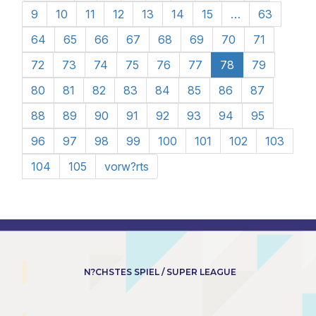
9
10
11
12
13
14
15
…
63
64
65
66
67
68
69
70
71
72
73
74
75
76
77
78
79
80
81
82
83
84
85
86
87
88
89
90
91
92
93
94
95
96
97
98
99
100
101
102
103
104
105
vorw?rts
N?CHSTES SPIEL / SUPER LEAGUE