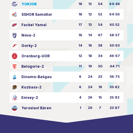
YUKIOR
18
12
54
64:46
SSHOR Samotlor
18
12
52
64:50
Fackel Yamal
17
13
54
65:52
Nova-2
16
14
47
58:57
Gorky-2
14
16
38
50:63
Orenburg-UOR
12
18
34
49:67
Belogorie-2
11
19
30
44:71
Dinamo-Bašgau
6
24
23
36:75
Kuzbass-2
6
24
18
35:82
Enisey-2
4
26
15
25:82
Yaroslavl Bären
1
29
7
23:87