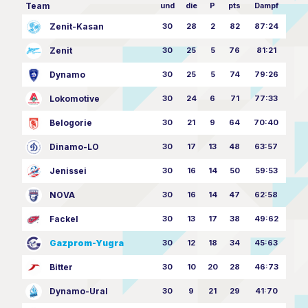
Team
und
die
P
pts
Dampf
Zenit-Kasan
30
28
2
82
87:24
Zenit
30
25
5
76
81:21
Dynamo
30
25
5
74
79:26
Lokomotive
30
24
6
71
77:33
Belogorie
30
21
9
64
70:40
Dinamo-LO
30
17
13
48
63:57
Jenissei
30
16
14
50
59:53
NOVA
30
16
14
47
62:58
Fackel
30
13
17
38
49:62
Gazprom-Yugra
30
12
18
34
45:63
Bitter
30
10
20
28
46:73
Dynamo-Ural
30
9
21
29
41:70