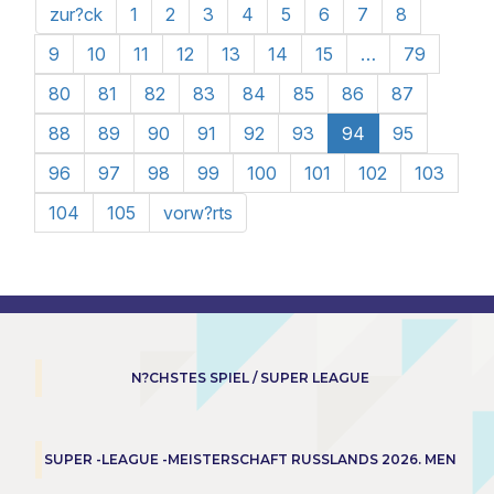
zur?ck
1
2
3
4
5
6
7
8
9
10
11
12
13
14
15
…
79
80
81
82
83
84
85
86
87
88
89
90
91
92
93
94
95
96
97
98
99
100
101
102
103
104
105
vorw?rts
N?CHSTES SPIEL / SUPER LEAGUE
SUPER -LEAGUE -MEISTERSCHAFT RUSSLANDS 2026. MEN