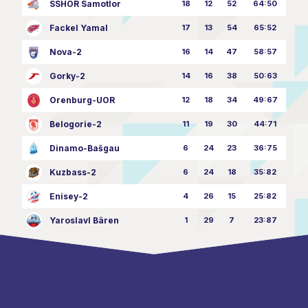
SSHOR Samotlor
18
12
52
64:50
Fackel Yamal
17
13
54
65:52
Nova-2
16
14
47
58:57
Gorky-2
14
16
38
50:63
Orenburg-UOR
12
18
34
49:67
Belogorie-2
11
19
30
44:71
Dinamo-Bašgau
6
24
23
36:75
Kuzbass-2
6
24
18
35:82
Enisey-2
4
26
15
25:82
Yaroslavl Bären
1
29
7
23:87