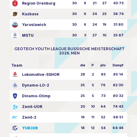
Region Orenburg
30
9
21
27
43:73
Kuzbass
30
6
24
23
38:76
Yaroslawich
30
6
24
19
31:80
MSTU
30
3
27
10
25:87
GEOTECH YOUTH LEAGUE RUSSISCHE MEISTERSCHAFT
2026. MEN
Team
die
P
pts
Dampf
Lokomotive-SSHOR
28
2
83
85:14
Dynamo-LO-2
25
5
76
82:30
Dinamo-Olimp
25
5
73
80:32
Zenit-UOR
20
10
64
74:43
Zenit-2
19
11
52
68:51
YUKIOR
18
12
54
64:46