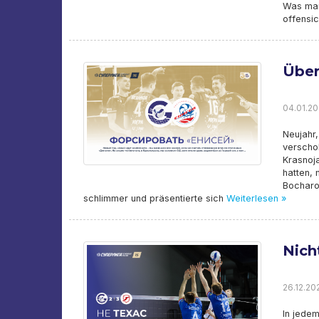
Was man
offensic
Über
04.01.20
Neujahr,
verscho
Krasnoj
hatten, 
Bocharo
schlimmer und präsentierte sich
Weiterlesen »
Nich
26.12.20
In jedem