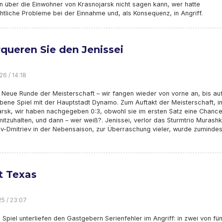
 über die Einwohner von Krasnojarsk nicht sagen kann, wer hatte
htliche Probleme bei der Einnahme und, als Konsequenz, in Angriff.
queren Sie den Jenissei
26 / 14:18
 Neue Runde der Meisterschaft – wir fangen wieder von vorne an, bis au
bene Spiel mit der Hauptstadt Dynamo. Zum Auftakt der Meisterschaft, i
arsk, wir haben nachgegeben 0:3, obwohl sie im ersten Satz eine Chanc
mitzuhalten, und dann – wer weiß?. Jenissei, verlor das Sturmtrio Murash
v-Dmitriev in der Nebensaison, zur Überraschung vieler, wurde zumindest
t Texas
25 / 23:07
 Spiel unterliefen den Gastgebern Serienfehler im Angriff: in zwei von fün