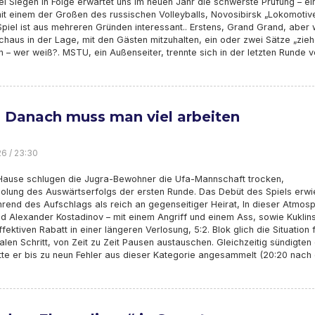
i Siegen in Folge erwartet uns im neuen Jahr die schwerste Prüfung – ei
t einem der Großen des russischen Volleyballs, Novosibirsk „Lokomotive
piel ist aus mehreren Gründen interessant.. Erstens, Grand Grand, aber 
chaus in der Lage, mit den Gästen mitzuhalten, ein oder zwei Sätze „zieh
 – wer weiß?. MSTU, ein Außenseiter, trennte sich in der letzten Runde 
, Danach muss man viel arbeiten
26 / 23:30
Hause schlugen die Jugra-Bewohner die Ufa-Mannschaft trocken,
olung des Auswärtserfolgs der ersten Runde. Das Debüt des Spiels erwi
rend des Aufschlags als reich an gegenseitiger Heirat, In dieser Atmos
d Alexander Kostadinov – mit einem Angriff und einem Ass, sowie Kuklin
fektiven Rabatt in einer längeren Verlosung, 5:2. Blok glich die Situation 
alen Schritt, von Zeit zu Zeit Pausen austauschen. Gleichzeitig sündigten 
tte er bis zu neun Fehler aus dieser Kategorie angesammelt (20:20 nach