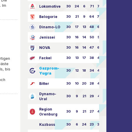
 Die
. Im
Lokomotive
30
24
6
71
77:33
Belogorie
30
21
9
64
70:40
Dinamo-LO
30
17
13
48
63:57
Jenissei
30
16
14
50
59:53
NOVA
30
16
14
47
62:58
Fackel
30
13
17
38
49:62
rtigen
Gäste
Gazprom-
s, bis
30
12
18
34
45:63
Yugra
och
Bitter
30
10
20
28
46:73
Dynamo-
30
9
21
29
41:70
Ural
Region
30
9
21
27
43:73
Orenburg
Kuzbass
30
6
24
23
38:76