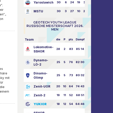
n
Yaroslawich
30
6
24
19
31:80
“.
wir
MSTU
30
3
27
10
25:87
en“.,
von
GEOTECH YOUTH LEAGUE
RUSSISCHE MEISTERSCHAFT 2026.
MEN
Team
die
P
pts
Dampf
Lokomotive-
28
2
83
85:14
SSHOR
Dynamo-
25
5
76
82:30
LO-2
es
phäre
Dinamo-
25
5
73
80:32
Olimp
sky mit
für
Zenit-UOR
20
10
64
74:43
die
 einem
Zenit-2
19
11
52
68:51
YUKIOR
18
12
54
64:46
SSHOR