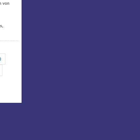
n von
s,
9