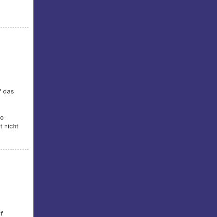
f das
n
e
ko-
 nicht
f