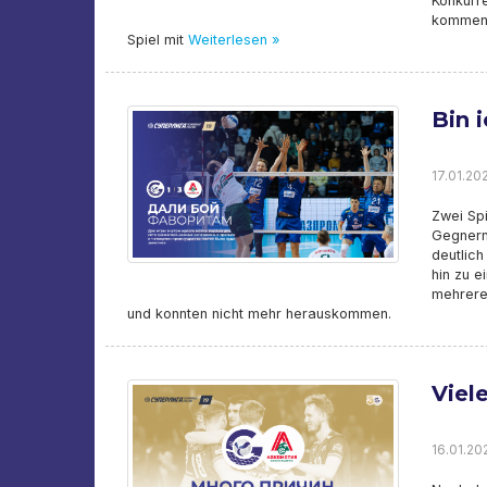
Konkurre
kommend
Spiel mit
Weiterlesen »
Bin i
17.01.202
Zwei Spi
Gegnern
deutlich
hin zu e
mehrere 
und konnten nicht mehr herauskommen.
Viel
16.01.202