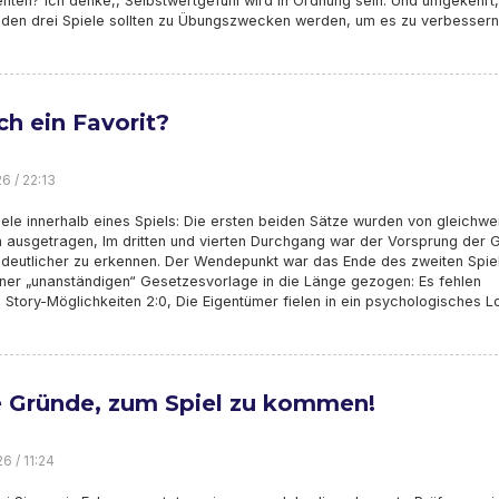
nten? ich denke,, Selbstwertgefühl wird in Ordnung sein. Und umgekehrt,
en drei Spiele sollten zu Übungszwecken werden, um es zu verbessern
ch ein Favorit?
6 / 22:13
ele innerhalb eines Spiels: Die ersten beiden Sätze wurden von gleichwe
 ausgetragen, Im dritten und vierten Durchgang war der Vorsprung der 
 deutlicher zu erkennen. Der Wendepunkt war das Ende des zweiten Spiel
iner „unanständigen“ Gesetzesvorlage in die Länge gezogen: Es fehlen
Story-Möglichkeiten 2:0, Die Eigentümer fielen in ein psychologisches L
e Gründe, zum Spiel zu kommen!
6 / 11:24