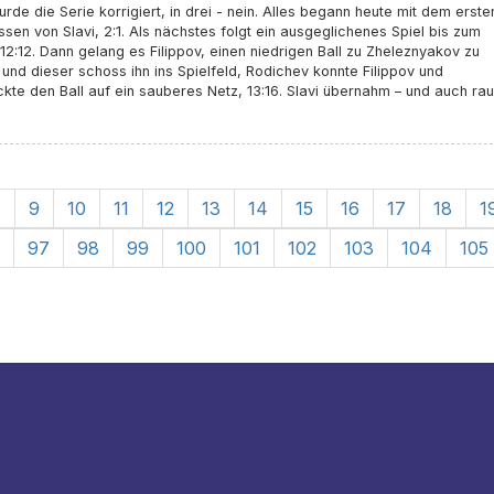
urde die Serie korrigiert, in drei - nein. Alles begann heute mit dem erste
ssen von Slavi, 2:1. Als nächstes folgt ein ausgeglichenes Spiel bis zum
12:12. Dann gelang es Filippov, einen niedrigen Ball zu Zheleznyakov zu
und dieser schoss ihn ins Spielfeld, Rodichev konnte Filippov und
kte den Ball auf ein sauberes Netz, 13:16. Slavi übernahm – und auch rau
8
9
10
11
12
13
14
15
16
17
18
1
97
98
99
100
101
102
103
104
105