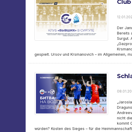
Club
12.01.202
Der Janu
Bereits
Surgut. 
„Gazprom
Krsmanov
gespielt. Ursov und Krsmanovich – im Allgemeinen, 
Schl
08.01.20
„Jarosla
Draguno
Andreev,
nicht di
kommt Q
würden? Kosten des Sieges – für die Heimmannschaft