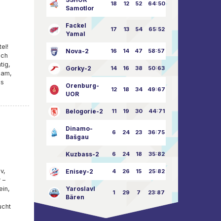
18
12
52
64:50
Samotlor
Fackel
17
13
54
65:52
Yamal
el!
Nova-2
16
14
47
58:57
ach
tig,
Gorky-2
14
16
38
50:63
eam,
ns
Orenburg-
12
18
34
49:67
UOR
Belogorie-2
11
19
30
44:71
Dinamo-
6
24
23
36:75
Bašgau
Kuzbass-2
6
24
18
35:82
v,
Enisey-2
4
26
15
25:82
 –
ein,
Yaroslavl
1
29
7
23:87
Bären
ucht