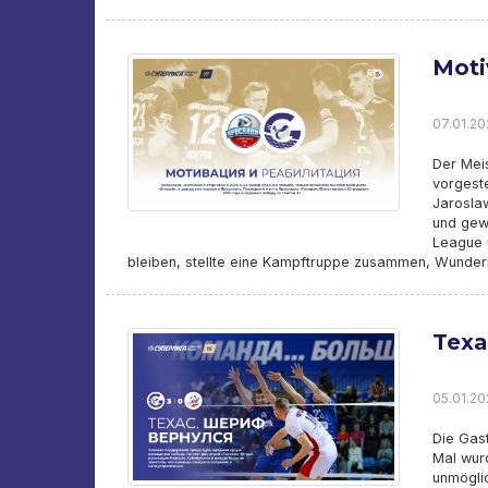
Moti
07.01.20
Der Meis
vorgest
Jaroslaw
und gewa
League u
bleiben, stellte eine Kampftruppe zusammen, Wunde
Texa
05.01.20
Die Gas
Mal wur
unmöglic