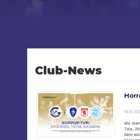
Club-News
Horr
19.01.202
Wir star
Tula, 26
dem wich