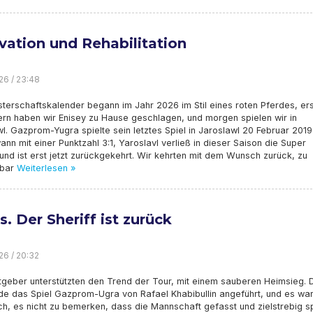
vation und Rehabilitation
26 / 23:48
terschaftskalender begann im Jahr 2026 im Stil eines roten Pferdes, ers
ern haben wir Enisey zu Hause geschlagen, und morgen spielen wir in
l. Gazprom-Yugra spielte sein letztes Spiel in Jaroslawl 20 Februar 2019
nn mit einer Punktzahl 3:1, Yaroslavl verließ in dieser Saison die Super
nd ist erst jetzt zurückgekehrt. Wir kehrten mit dem Wunsch zurück, zu
rbar
Weiterlesen »
s. Der Sheriff ist zurück
26 / 20:32
tgeber unterstützten den Trend der Tour, mit einem sauberen Heimsieg. 
de das Spiel Gazprom-Ugra von Rafael Khabibullin angeführt, und es wa
h, es nicht zu bemerken, dass die Mannschaft gefasst und zielstrebig sp