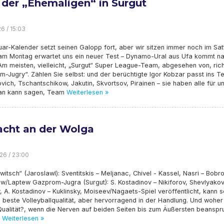
 der „Ehemaligen“ in Surgut
6 / 15:03
ar-Kalender setzt seinen Galopp fort, aber wir sitzen immer noch im Satt
 am Montag erwartet uns ein neuer Test – Dynamo-Ural aus Ufa kommt n
Am meisten, vielleicht, „Surgut“ Super League-Team, abgesehen von, rich
-Jugry“. Zählen Sie selbst: und der berüchtigte Igor Kobzar passt ins T
ich, Tschantschikow, Jakutin, Skvortsov, Pirainen – sie haben alle für u
man kann sagen, Team
Weiterlesen »
acht an der Wolga
26 / 23:00
witsch“ (Jaroslawl): Sventitskis – Meljanac, Chivel - Kassel, Nasri – Bobro
w/Laptew Gazprom-Jugra (Surgut): S. Kostadinov – Nikiforov, Shevlyakov
 A. Kostadinov – Kuklinsky, Moiseev/Nagaets-Spiel veröffentlicht, kann s
e beste Volleyballqualität, aber hervorragend in der Handlung. Und woher
ualität?, wenn die Nerven auf beiden Seiten bis zum Äußersten beanspr
Weiterlesen »