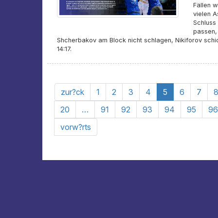
Fällen w
vielen A
Schluss 
passen, 
Shcherbakov am Block nicht schlagen, Nikiforov schic
14:17.
zur?ck
1
2
3
4
5
6
7
20
…
91
92
93
94
95
96
vorw?rts