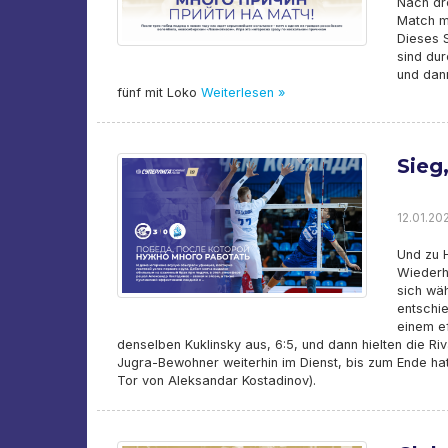
Nach dre
Match mi
Dieses S
sind dur
und dann
fünf mit Loko
Weiterlesen »
Sieg
12.01.20
Und zu 
Wiederh
sich wäh
entschie
einem ef
denselben Kuklinsky aus, 6:5, und dann hielten die Riv
Jugra-Bewohner weiterhin im Dienst, bis zum Ende ha
Tor von Aleksandar Kostadinov).