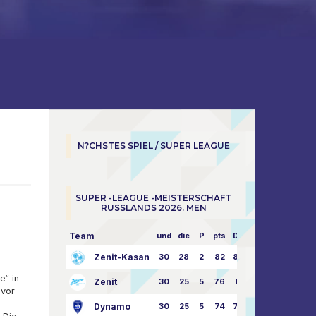
N?CHSTES SPIEL / SUPER LEAGUE
SUPER -LEAGUE -MEISTERSCHAFT
RUSSLANDS 2026. MEN
Team
und
die
P
pts
Dampf
Zenit-Kasan
30
28
2
82
87:24
e“ in
Zenit
30
25
5
76
81:21
 vor
Dynamo
30
25
5
74
79:26