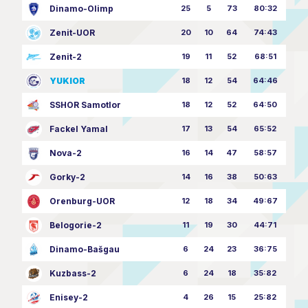
Dinamo-Olimp
25
5
73
80:32
Zenit-UOR
20
10
64
74:43
Zenit-2
19
11
52
68:51
YUKIOR
18
12
54
64:46
SSHOR Samotlor
18
12
52
64:50
Fackel Yamal
17
13
54
65:52
Nova-2
16
14
47
58:57
Gorky-2
14
16
38
50:63
Orenburg-UOR
12
18
34
49:67
Belogorie-2
11
19
30
44:71
Dinamo-Bašgau
6
24
23
36:75
Kuzbass-2
6
24
18
35:82
Enisey-2
4
26
15
25:82