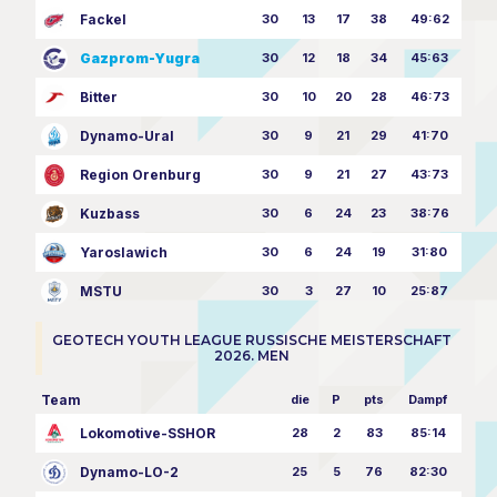
Fackel
30
13
17
38
49:62
Gazprom-Yugra
30
12
18
34
45:63
Bitter
30
10
20
28
46:73
Dynamo-Ural
30
9
21
29
41:70
Region Orenburg
30
9
21
27
43:73
Kuzbass
30
6
24
23
38:76
Yaroslawich
30
6
24
19
31:80
MSTU
30
3
27
10
25:87
GEOTECH YOUTH LEAGUE RUSSISCHE MEISTERSCHAFT
2026. MEN
Team
die
P
pts
Dampf
Lokomotive-SSHOR
28
2
83
85:14
Dynamo-LO-2
25
5
76
82:30