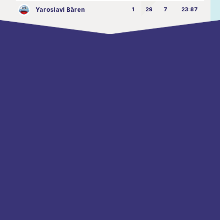
Yaroslavl Bären
1
29
7
23:87