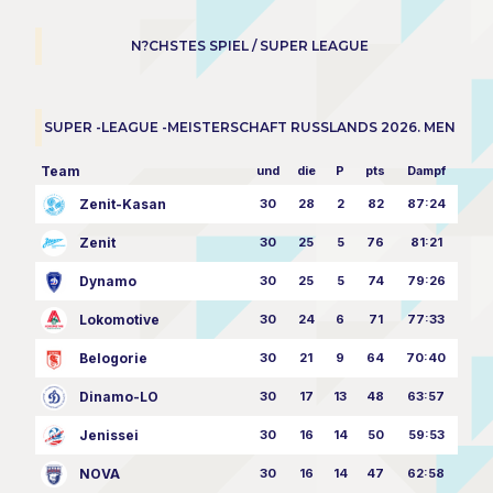
N?CHSTES SPIEL / SUPER LEAGUE
SUPER -LEAGUE -MEISTERSCHAFT RUSSLANDS 2026. MEN
Team
und
die
P
pts
Dampf
Zenit-Kasan
30
28
2
82
87:24
Zenit
30
25
5
76
81:21
Dynamo
30
25
5
74
79:26
Lokomotive
30
24
6
71
77:33
Belogorie
30
21
9
64
70:40
Dinamo-LO
30
17
13
48
63:57
Jenissei
30
16
14
50
59:53
NOVA
30
16
14
47
62:58