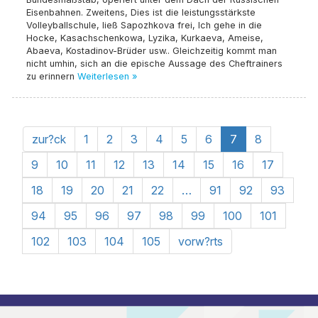
Eisenbahnen. Zweitens, Dies ist die leistungsstärkste
Volleyballschule, ließ Sapozhkova frei, Ich gehe in die
Hocke, Kasachschenkowa, Lyzika, Kurkaeva, Ameise,
Abaeva, Kostadinov-Brüder usw.. Gleichzeitig kommt man
nicht umhin, sich an die epische Aussage des Cheftrainers
zu erinnern
Weiterlesen »
zur?ck
1
2
3
4
5
6
7
8
9
10
11
12
13
14
15
16
17
18
19
20
21
22
…
91
92
93
94
95
96
97
98
99
100
101
102
103
104
105
vorw?rts