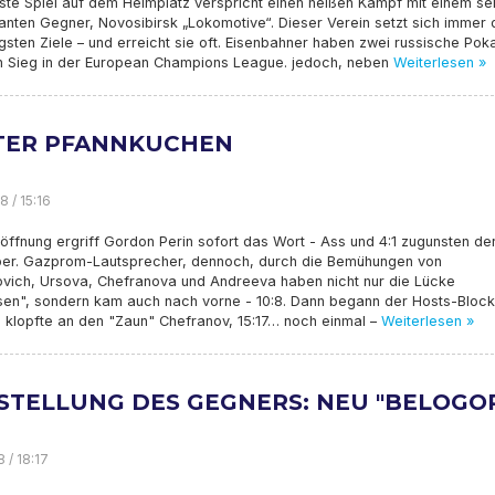
ste Spiel auf dem Heimplatz verspricht einen heißen Kampf mit einem se
anten Gegner, Novosibirsk „Lokomotive“. Dieser Verein setzt sich immer 
gsten Ziele – und erreicht sie oft. Eisenbahner haben zwei russische Pok
in Sieg in der European Champions League. jedoch, neben
Weiterlesen »
TER PFANNKUCHEN
8 / 15:16
röffnung ergriff Gordon Perin sofort das Wort - Ass und 4:1 zugunsten de
er. Gazprom-Lautsprecher, dennoch, durch die Bemühungen von
vich, Ursova, Chefranova und Andreeva haben nicht nur die Lücke
sen", sondern kam auch nach vorne - 10:8. Dann begann der Hosts-Block
, klopfte an den "Zaun" Chefranov, 15:17… noch einmal –
Weiterlesen »
STELLUNG DES GEGNERS: NEU "BELOGO
8 / 18:17