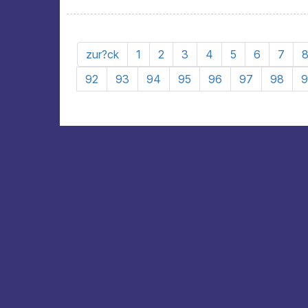
zur?ck
1
2
3
4
5
6
7
92
93
94
95
96
97
98
9