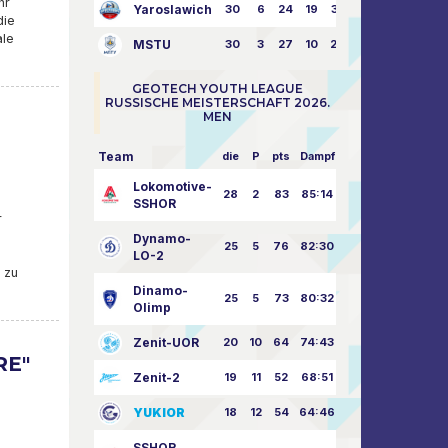
hr
Yaroslawich
30
6
24
19
31:80
die
ale
MSTU
30
3
27
10
25:87
GEOTECH YOUTH LEAGUE
RUSSISCHE MEISTERSCHAFT 2026.
MEN
Team
die
P
pts
Dampf
Lokomotive-
28
2
83
85:14
SSHOR
r
Dynamo-
25
5
76
82:30
LO-2
 zu
Dinamo-
25
5
73
80:32
Olimp
Zenit-UOR
20
10
64
74:43
RE"
Zenit-2
19
11
52
68:51
YUKIOR
18
12
54
64:46
SSHOR