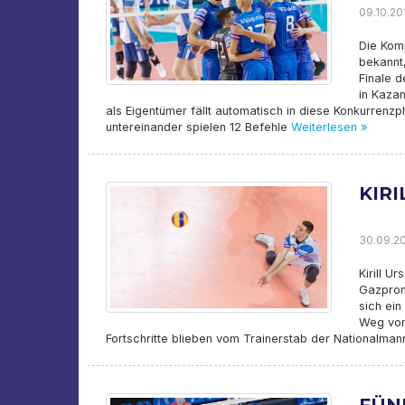
09.10.201
Die Kom
bekannt,
Finale d
in Kaza
als Eigentümer fällt automatisch in diese Konkurrenz
untereinander spielen 12 Befehle
Weiterlesen »
KIRI
30.09.20
Kirill U
Gazprom-
sich ein
Weg von
Fortschritte blieben vom Trainerstab der Nationalman