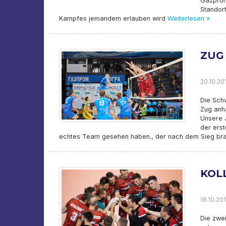
Gazprom-
Standort
Kampfes jemandem erlauben wird
Weiterlesen »
ZUG
20.10.201
Die Sch
Zug anh
Unsere J
der erst
echtes Team gesehen haben., der nach dem Sieg brann
KOL
18.10.201
Die zwe