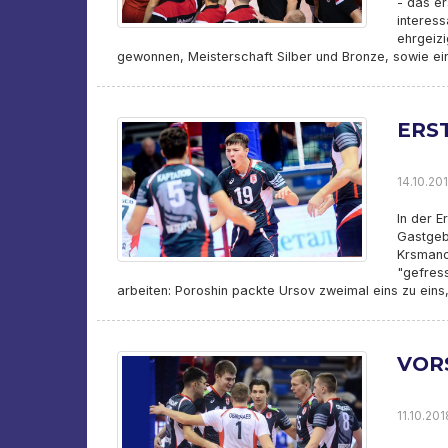
- das er
interess
ehrgeizi
gewonnen, Meisterschaft Silber und Bronze, sowie e
ERS
14.10.201
In der E
Gastgeb
Krsmano
"gefres
arbeiten: Poroshin packte Ursov zweimal eins zu eins
VOR
11.10.201