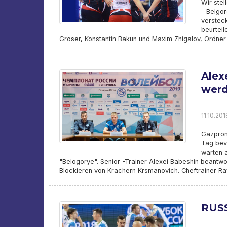
Wir stel
- Belgor
versteck
beurteil
Groser, Konstantin Bakun und Maxim Zhigalov, Ordner
Alex
werd
11.10.201
Gazprom
Tag bevo
warten 
"Belogorye". Senior -Trainer Alexei Babeshin beantwor
Blockieren von Krachern Krsmanovich. Cheftrainer Raf
RUSS