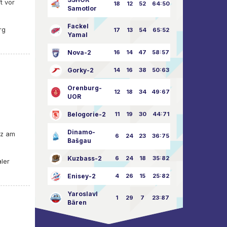
t vor
18
12
52
64:50
Samotlor
Fackel
rg
17
13
54
65:52
Yamal
Nova-2
16
14
47
58:57
Gorky-2
14
16
38
50:63
Orenburg-
12
18
34
49:67
UOR
Belogorie-2
11
19
30
44:71
Dinamo-
nz am
6
24
23
36:75
Bašgau
Kuzbass-2
6
24
18
35:82
aler
Enisey-2
4
26
15
25:82
Yaroslavl
1
29
7
23:87
Bären