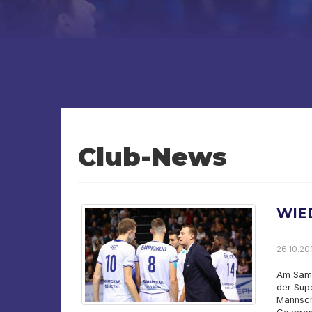
Club-News
WIE
26.10.201
Am Samst
der Sup
Mannscha