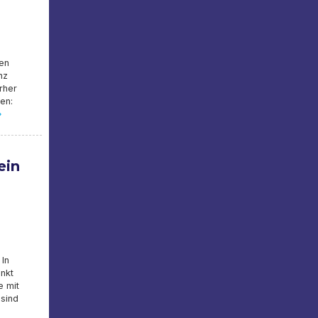
hen
nz
rher
en:
»
ein
 In
nkt
e mit
 sind