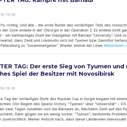
TER TAG: Kämpfe mit Barnaul
18 / 15:28
h?n, richtig, Und alle - die erste Runde des vorläufigen Teils des russisc
n der Zone endete in der Chirurgin in der Operation 2. Es endete nicht ga
 - ein hartnäckiges Duell der Gastgeber mit Barnaul "University". Und vo
rwartet, dass Zenit und Lokomotiv sich mit Tyumen bzw. Samotlor befass
. Petersburg zu "zusammengetan". Wieder einmal der Löwe
Weiterlesen 
TER TAG: Der erste Sieg von Tyumen und 
ches Spiel der Besitzer mit Novosibirsk
18 / 18:35
te Tag der vorläufigen Stufe des Russian Cup in Surgut begann mit einem
hten (Vor Beginn des Spiels) Victory "Tyumen" über "Universität" – 3:0.
ten zwei Tagen zündeten sich die Barnauls an, Nachdem Zenit auf den Pu
scheint, Dann gingen sie ein wenig vorbei. "Tjumen", bestimmte Problem
h zuversichtlich. Meiner Ansicht nach, dass diese Ländereien interessant