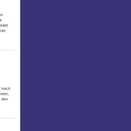
en
s
indet
zan
r nach
hwer,
f den