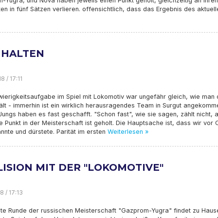
Yugra, und Nova haben jeweils einen Punkt geholt, gleichzeitig an ihren
en in fünf Sätzen verlieren. offensichtlich, dass das Ergebnis des aktuell
 HALTEN
8 / 17:11
wierigkeitsaufgabe im Spiel mit Lokomotiv war ungefähr gleich, wie man
ält - immerhin ist ein wirklich herausragendes Team in Surgut angekomm
ungs haben es fast geschafft. "Schon fast", wie sie sagen, zählt nicht, 
e Punkt in der Meisterschaft ist geholt. Die Hauptsache ist, dass wir vor O
te und dürstete. Parität im ersten
Weiterlesen »
LISION MIT DER "LOKOMOTIVE"
8 / 17:13
ite Runde der russischen Meisterschaft "Gazprom-Yugra" findet zu Hause