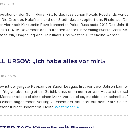
8 / 12:19
positionen der Semi -Final -Stufe des russischen Pokals Russlands wurd
 Die Orte des Halbfinals und der Stadt, das akzeptiert das Finale. so, Da
er vier nach Konstantin Reva benannten Pokal Russlands 2018 Das Jahr f
n statt 14-15 Dezember des laufenden Jahres. beziehungsweise, Zenit Ka
phase ein, Umgehung des Halbfinals. Drei weitere Gutscheine werden
LL URSOV: „Ich habe alles vor mir!»
18 / 22:25
rsov ist der jüngste Kapitän der Super League. Erst vor zwei Jahren kam e
Yugra, aber es gibt ein Gefühl, dass er immer hier war. Heute ist es sc
 Mannschaftsspiel ohne einen Mann vorzustellen, machte sich schnell au
 einem angehenden Neuling zu einem der Anführer auf dem Platz. Seine
nschaft nicht unbemerkt. Heute
Weiterlesen »