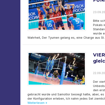
FÜNF
23.09.20
Bitte sc
Pokals i
Standard
wurde e
Wahrheit, Der Tyumen gelang es, eine Charge aus St
VIER
glei
22.09.20
Der vier
Unbeobac
den ers
gebracht wurde und Samotlor besiegt hatte, aber, es 
der Konfiguration erleben, Ich nahm jedes Set ziemlic
Weiterlesen »