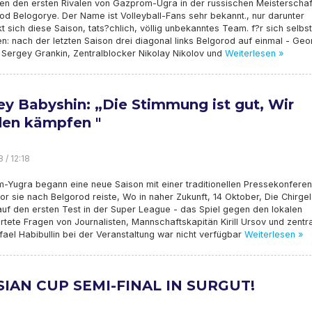
len den ersten Rivalen von Gazprom-Ugra in der russischen Meisterschaf
od Belogorye. Der Name ist Volleyball-Fans sehr bekannt., nur darunter
t sich diese Saison, tats?chlich, völlig unbekanntes Team. f?r sich selbst
en: nach der letzten Saison drei diagonal links Belgorod auf einmal - Geo
 Sergey Grankin, Zentralblocker Nikolay Nikolov und
Weiterlesen »
ey Babyshin: „Die Stimmung ist gut, Wir
en kämpfen "
8 / 12:18
-Yugra begann eine neue Saison mit einer traditionellen Pressekonfere
r sie nach Belgorod reiste, Wo in naher Zukunft, 14 Oktober, Die Chirgel
auf den ersten Test in der Super League - das Spiel gegen den lokalen
tete Fragen von Journalisten, Mannschaftskapitän Kirill Ursov und zentr
ael Habibullin bei der Veranstaltung war nicht verfügbar
Weiterlesen »
IAN CUP SEMI-FINAL IN SURGUT!