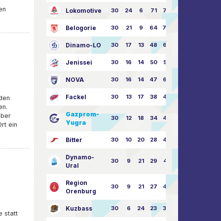
en
Lokomotive
30
24
6
71
77:33
Belogorie
30
21
9
64
70:40
Dinamo-LO
30
17
13
48
63:57
Jenissei
30
16
14
50
59:53
NOVA
30
16
14
47
62:58
Fackel
30
13
17
38
49:62
 den
en.
Gazprom-
aber
30
12
18
34
45:63
Yugra
rt ein
Bitter
30
10
20
28
46:73
Dynamo-
30
9
21
29
41:70
Ural
Region
30
9
21
27
43:73
Orenburg
Kuzbass
30
6
24
23
38:76
 statt