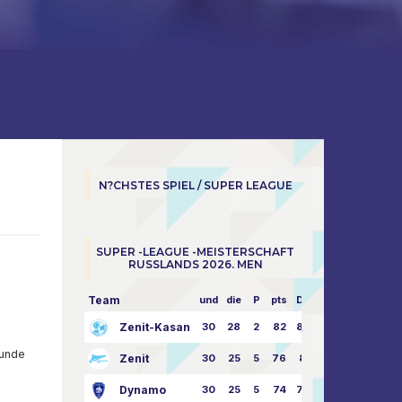
N?CHSTES SPIEL / SUPER LEAGUE
SUPER -LEAGUE -MEISTERSCHAFT
RUSSLANDS 2026. MEN
Team
und
die
P
pts
Dampf
Zenit-Kasan
30
28
2
82
87:24
Runde
Zenit
30
25
5
76
81:21
Dynamo
30
25
5
74
79:26