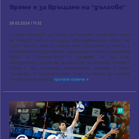
Време е за връщане на "дългове"
26.02.2024 / 11:32
В сряда жителите на Сургут ще проведат, възможно, „мач
на живота“ като гост срещу Новокуйбишевск „Нова“. на
първо място, това е нашият пряк конкурент за място в
плейофите. на второ място, календарът в края на редовния
сезон за Газпром-Югра е следният, че ще бъде
изключително трудно да продължим да печелим победи -
Казан е наш противник, Новосибирск, Москва и Санкт
Петербург. В последния кръг Нова за малко да победи
Енисей в Красноярск,
прочети повече »