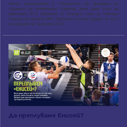
обаче, инициативата в откриването бе предимно на
страната на домакините: Кирилов дава един блок на
Дмитриев (5:3), Мурашко от четвърта зона не пласира
топката на линията (8:5), Курбатов изготвя първия, но не и
последният ас за играта (10:7).
Да преплуваме Енисей?