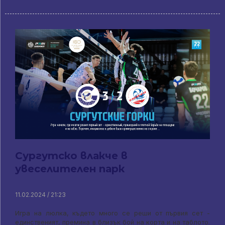
Сургутско влакче в
увеселителен парк
11.02.2024 / 21:23
Игра на люлка, където много се реши от първия сет -
единственият, премина в близък бой на корта и на таблото.