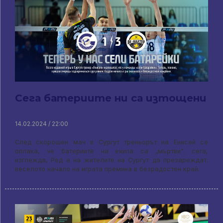
Сега батериите ни са изтощени
14.02.2024 / 22:00
След скорошен мач в Сургут треньорът на Енисей се
оплака, че батериите на екипа са „мъртви“. сега,
изглежда, Ред е на жителите на Сургут да презареждат:
веселото начало на играта премина в безрадостен край.