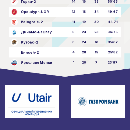
Горки-2
14
16
38
50:63
Оренбург-UOR
12
18
34
49:67
Belogorie-2
11
19
30
44:71
Динамо-Башгау
6
24
23
36:75
Кузбас-2
6
24
18
35:82
Енисей-2
4
26
15
25:82
Ярославл Мечки
1
29
7
23:87