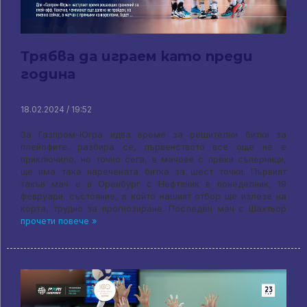
Трябва да играем като преди
година
18.02.2024 / 19:52
За Газпром-Югра идва време за решителни битки за
плейофите. разбира се, първенството все още не е
приключило, но точно сега, в мачове с преки съперници,
ще има така наречената битка за шест точки. Първият
такъв мач е в Оренбург с Нефтяник в понеделник, 19
февруари. състояние, в който нашият отбор ще излезе на
корта, трудно за прогнозиране. Последен мач с Шахтьор
прочети повече »