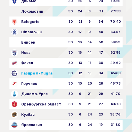
динамо
30
25
5
74
79:26
Локомотив
30
24
6
71
77:33
Belogorie
30
21
9
64
70:40
Dinamo-LO
30
17
13
48
63:57
Енисей
30
16
14
50
59:53
Нова
30
16
14
47
62:58
Факел
30
13
17
38
49:62
Газпром-Yugra
30
12
18
34
45:63
Горчиво
30
10
20
28
46:73
Динамо-Урал
30
9
21
29
41:70
Оренбургска област
30
9
21
27
43:73
Кузбас
30
6
24
23
38:76
Ярославич
30
6
24
19
31:80