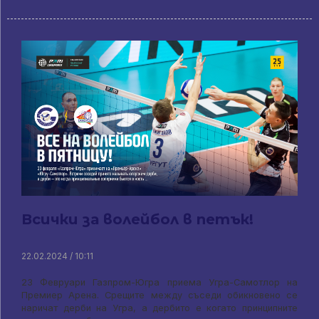
Всички за волейбол в петък!
22.02.2024 / 10:11
23 Февруари Газпром-Югра приема Угра-Самотлор на
Премиер Арена. Срещите между съседи обикновено се
наричат ​​дерби на Угра, а дербито е когато принципните