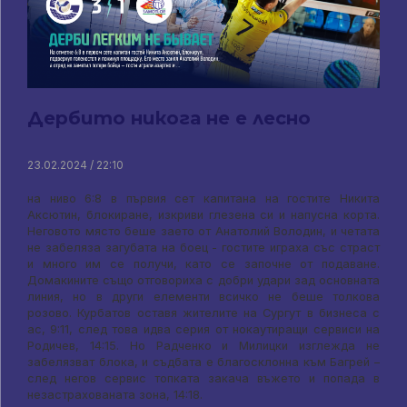
Дербито никога не е лесно
23.02.2024 / 22:10
на ниво 6:8 в първия сет капитана на гостите Никита
Аксютин, блокиране, изкриви глезена си и напусна корта.
Неговото място беше заето от Анатолий Володин, и четата
не забеляза загубата на боец ​​- гостите играха със страст
и много им се получи, като се започне от подаване.
Домакините също отговориха с добри удари зад основната
линия, но в други елементи всичко не беше толкова
розово. Курбатов оставя жителите на Сургут в бизнеса с
ас, 9:11, след това идва серия от нокаутиращи сервиси на
Родичев, 14:15. Но Радченко и Милицки изглежда не
забелязват блока, и съдбата е благосклонна към Багрей –
след негов сервис топката закача въжето и попада в
незастрахованата зона, 14:18.