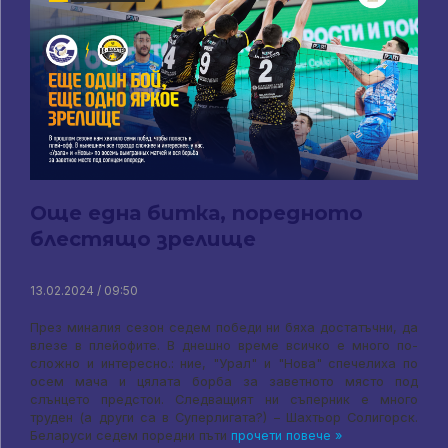
Още една битка, поредното
блестящо зрелище
13.02.2024 / 09:50
През миналия сезон седем победи ни бяха достатъчни, да
влезе в плейофите. В днешно време всичко е много по-
сложно и интересно.: ние, "Урал" и "Нова" спечелиха по
осем мача и цялата борба за заветното място под
слънцето предстои. Следващият ни съперник е много
труден (а други са в Суперлигата?) – Шахтьор Солигорск.
Беларуси седем поредни пъти
прочети повече »