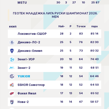
MSTU
30
3
27
10
25:87
ГЕОТЕК МЛАДЕЖКА ЛИГА РУСКИ ШАМПИОНАТ 2026.
MEN
екип
Най-
P
Точки
пара
Локомотив-СШОР
28
2
83
85:14
Динамо-ЛО-2
25
5
76
82:30
Динамо-Олимп
25
5
73
80:32
Зенит-УОР
20
10
64
74:43
Зенит-2
19
11
52
68:51
YUKIOR
18
12
54
64:46
SSHOR Самотлор
18
12
52
64:50
Факел Ямал
17
13
54
65:52
Нова-2
16
14
47
58:57