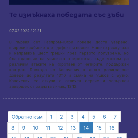
Те измъкнаха победата със зъби
07.02.2024 / 21:21
В първия сет Газпром-Югра поведе доста уверено,
въпреки изобилието от дефектни порции. Нашите рискуваха
и направиха шест грешки през първото полувреме, но
благодарение на усилията в мрежата, къде можем да
различим атаките на Коротаев от четирите, поддържан
контрол. Блокада на Ковачевич в дълго разиграване
доведе до резултата 13:10 и смяна на Ушков с Бутко.
Ковачевич се откупи с отличен сервис и завършен
завършек от задната линия., 13:12.
Обратно към
1
2
3
4
5
6
7
8
9
10
11
12
13
14
15
16