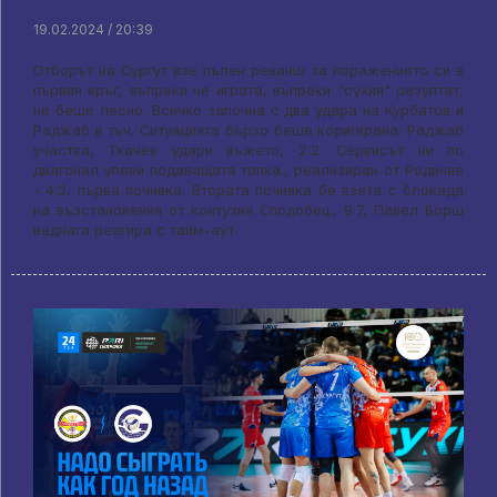
19.02.2024 / 20:39
Отборът на Сургут взе пълен реванш за поражението си в
първия кръг, въпреки че играта, въпреки "сухия" резултат,
не беше лесно. Всичко започна с два удара на Курбатов и
Раджаб в тъч. Ситуацията бързо беше коригирана: Раджаб
участва, Ткачев удари въжето, 2:2. Сервисът ни по
диагонал улови подаващата топка., реализиран от Родичев
- 4:3, първа почивка. Втората почивка бе взета с блокада
на възстановения от контузия Сподобец., 9:7, Павел Борш
веднага реагира с тайм-аут.