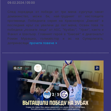
09.02.2024 / 05:00
След поредица от победи от три мача сургутци чакат
домакинство, може би, най-трудният от настоящите
противници. Победната серия на Красноярск „Енисей“ в
последния кръг се увеличи до пет мача, Освен това те
победиха „познати лица“ от ASC, "Кузбас", "Урал", както и
Факел и Шахтьор. Главният герой в "Енисей" е диагоналът
Роман Мурашко, голмайстор и ас на Суперлигата,
допринасящи
прочети повече »