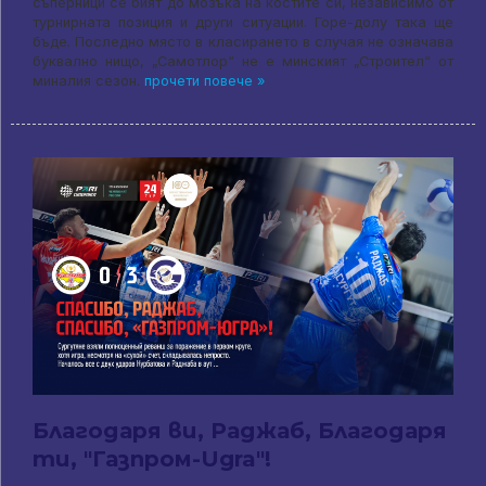
съперници се бият до мозъка на костите си, независимо от
турнирната позиция и други ситуации. Горе-долу така ще
бъде. Последно място в класирането в случая не означава
буквално нищо, „Самотлор“ не е минският „Строител“ от
миналия сезон.
прочети повече »
Благодаря ви, Раджаб, Благодаря
ти, "Газпром-Ugra"!