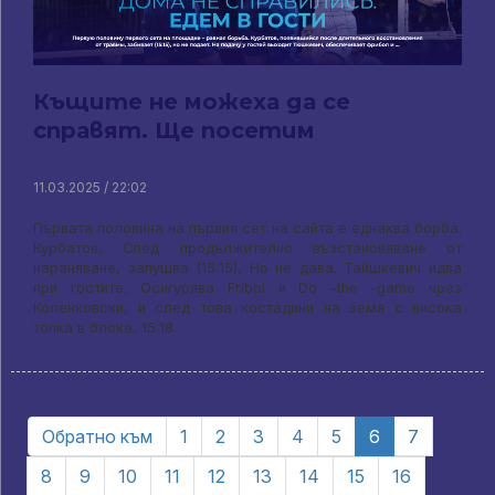
Къщите не можеха да се
справят. Ще посетим
11.03.2025 / 22:02
Първата половина на първия сет на сайта е еднаква борба.
Курбатов, След продължително възстановяване от
нараняване, запушва (15:15), Но не дава. Тайшкевич идва
при гостите, Осигурява Fribol и Do -the -game чрез
Коленковски, и след това костадини на земя с висока
топка в блока, 15:18.
Обратно към
1
2
3
4
5
6
7
8
9
10
11
12
13
14
15
16