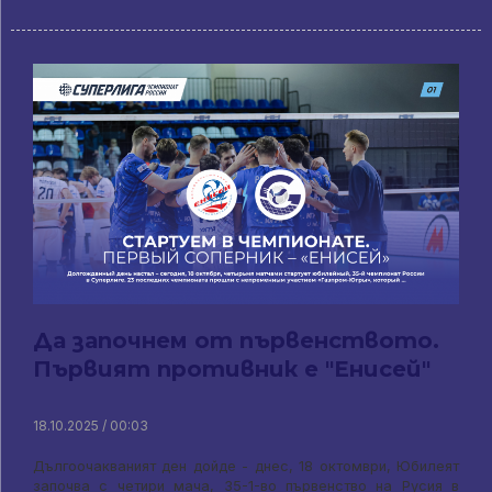
Да започнем от първенството.
Първият противник е "Енисей"
18.10.2025 / 00:03
Дългоочакваният ден дойде - днес, 18 октомври, Юбилеят
започва с четири мача, 35-1-во първенство на Русия в