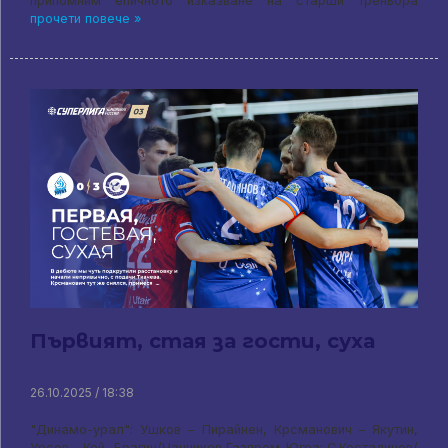
припомним епичното изказване на старши треньора
прочети повече »
Първият, стая за гости, суха
26.10.2025 / 18:38
"Динамо-урал": Ушков – Пирайнен, Крсманович – Якутин,
Урсов – Кой, Брагин/Чанчиков Газпром-Югра: С.Костадинов/