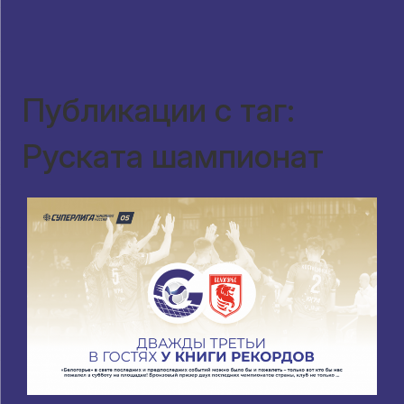
Публикации с таг:
Руската шампионат