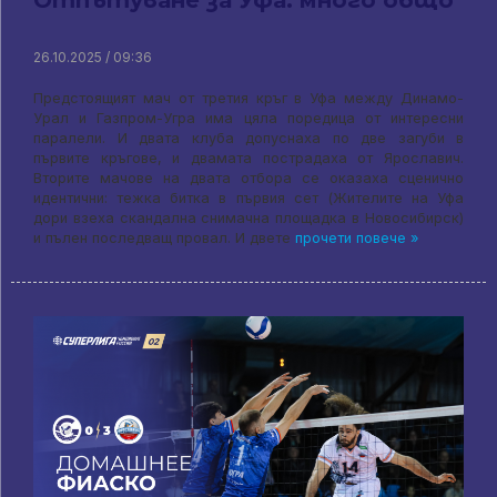
26.10.2025 / 09:36
Предстоящият мач от третия кръг в Уфа между Динамо-
Урал и Газпром-Угра има цяла поредица от интересни
паралели. И двата клуба допуснаха по две загуби в
първите кръгове, и двамата пострадаха от Ярославич.
Вторите мачове на двата отбора се оказаха сценично
идентични: тежка битка в първия сет (Жителите на Уфа
дори взеха скандална снимачна площадка в Новосибирск)
и пълен последващ провал. И двете
прочети повече »