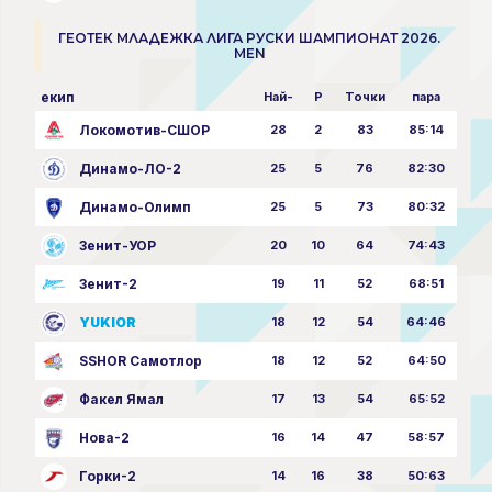
ГЕОТЕК МЛАДЕЖКА ЛИГА РУСКИ ШАМПИОНАТ 2026.
MEN
екип
Най-
P
Точки
пара
Локомотив-СШОР
28
2
83
85:14
Динамо-ЛО-2
25
5
76
82:30
Динамо-Олимп
25
5
73
80:32
Зенит-УОР
20
10
64
74:43
Зенит-2
19
11
52
68:51
YUKIOR
18
12
54
64:46
SSHOR Самотлор
18
12
52
64:50
Факел Ямал
17
13
54
65:52
Нова-2
16
14
47
58:57
Горки-2
14
16
38
50:63