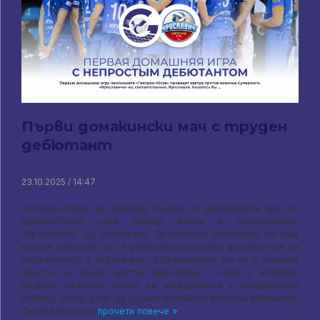
Първи домакински мач с труден
дебютант
23.10.2025 / 14:47
Газпром-Югра ще изиграе първия си домакински мач от
първенството утре срещу новак в Суперлигата,
"Ярославич" от, съответно, Ярославъл. Изглежда, че има
всички шансове да се реабилитираш пред феновете си за
поражението в първия кръг в Красноярск. Но не е толкова
просто. на първо място, Ярославич – клуб с история.
Веднъж базовият отбор на младежките и младежките
отбори, който даде на руския волейбол Максим Михайлов,
Сергей Грънкин,
прочети повече »