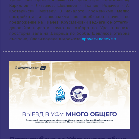
Кириллов – Литвинов, Шевляков - Ткачев, Родичев - А.
Костадински, Moiseev В началото променихме малко
настройката и започнахме по необичаен начин, по
предложение на Ткачев. Кръсманович веднага се оттегли,
донасяйки първата точка на отбора на Уфа в новата
просторна зала на Двореца по борба, Шевляков отвърна
със зона, Слави подаде в мрежата
прочети повече »
Отпътуване за Уфа: много общо