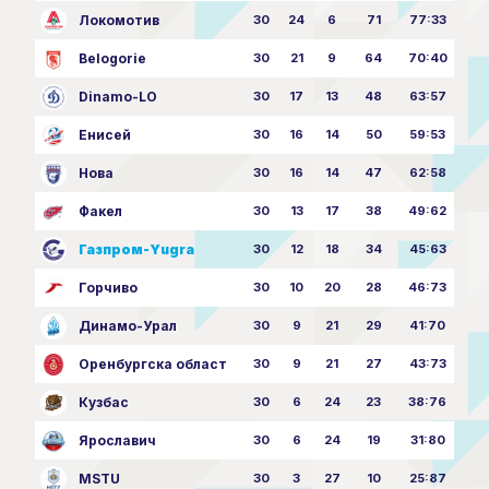
Локомотив
30
24
6
71
77:33
Belogorie
30
21
9
64
70:40
Dinamo-LO
30
17
13
48
63:57
Енисей
30
16
14
50
59:53
Нова
30
16
14
47
62:58
Факел
30
13
17
38
49:62
Газпром-Yugra
30
12
18
34
45:63
Горчиво
30
10
20
28
46:73
Динамо-Урал
30
9
21
29
41:70
Оренбургска област
30
9
21
27
43:73
Кузбас
30
6
24
23
38:76
Ярославич
30
6
24
19
31:80
MSTU
30
3
27
10
25:87