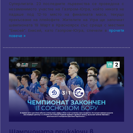
Суперлигата. 23 последните първенства се проведоха с
незаменимото участие на Газпром-Югра, който никога не
падаше под 12-то място на финалната маса, текущо
прекъсване на плейофите. Жителите на Угра ще започнат
шампионата 19 Март в Красноярск със среща с местния
"Енисей". Енисей, като Газпром-Югра, спечели в
прочети
повече »
Шампионата приключи в