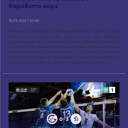
боровата гора
15.03.2025 / 20:49
В първия сет Surgutians забравиха атака в хотела: Удари
към блока и излизат един след друг. Не най -доброто
усъвършенстване е унищожило цялата верига на игрите и
до знака 3:10 Алексей Рудаков държи двойна подмяна,
Освобождаване на Артем Иванов и Диагонална младеж
Daniil Parkhomenko. В следващото равенство Маско е
сбъркано в рецепцията (3:11) и отстъпва на Родичев.