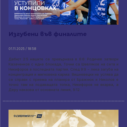
Изгубени във финалите
01.11.2025 / 18:58
Дебют 2:5 нашите се превърнаха в 6:6: Родичев затвори
Казаченков с една блокада, Точни са Шевляков на сета и
Никифоров в последната партия. След 9:9 – лека загуба на
концентрация и мигновена карма: Вишневецки не успява да
се справи с приема на планера от Бражнюк и Николов е
точно там на подаващата топка, Никифоров не вкарва, а
Деру наказва от основната линия, 9:12.