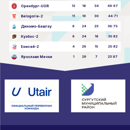
Оренбург-UOR
12
18
34
49:67
Belogorie-2
11
19
30
44:71
Динамо-Башгау
6
24
23
36:75
Кузбас-2
6
24
18
35:82
Енисей-2
4
26
15
25:82
Ярославл Мечки
1
29
7
23:87