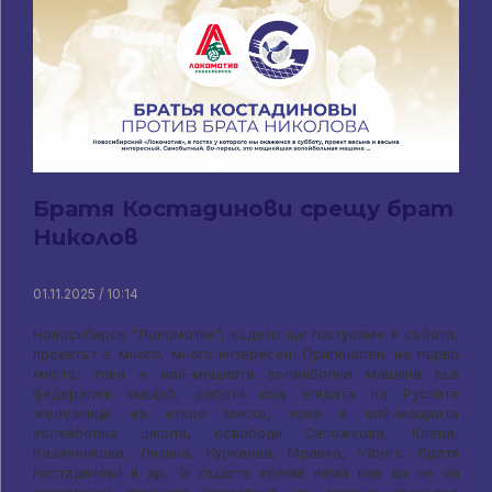
Братя Костадинови срещу брат
Николов
01.11.2025 / 10:14
Новосибирск "Локомотив", където ще гостуваме в събота,
проектът е много, много интересен. Оригинален. на първо
място, това е най-мощната волейболна машина във
федерален мащаб, работи под егидата на Руските
железници. на второ място, това е най-мощната
волейболна школа, освободи Сапожкова, Клеца,
Казаченкова, Лизика, Куркаева, Мравка, Vibers, братя
Костадинови и др.. В същото време няма как да не си