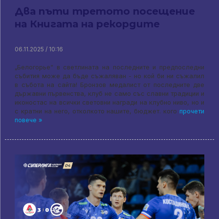
Два пъти третото посещение
на Книгата на рекордите
06.11.2025 / 10:16
„Белогорье“ в светлината на последните и предпоследни
събития може да бъде съжаляван - но кой би ни съжалил
в събота на сайта! Бронзов медалист от последните две
държавни първенства, клуб не само със славни традиции и
иконостас на всички световни награди на клубно ниво, но и
с кратни на него, отколкото нашите, бюджет. кого
прочети
повече »