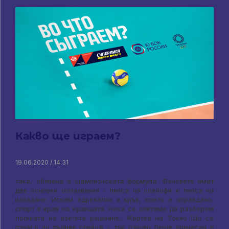
Какво ще играем?
19.06.2020 / 14:31
така, обявена е шампионската формула. Феновете имат
две основни оплаквания - липса на плейофи и липса на
изпадане. Искам адреналин и кръв, което е оправдано,
спорт в края на краищата. Нека се опитаме да разберем
логиката на взетите решения.. Жертва на Токио Що се
отнася до пълния плейоф - той отново беше принесен в