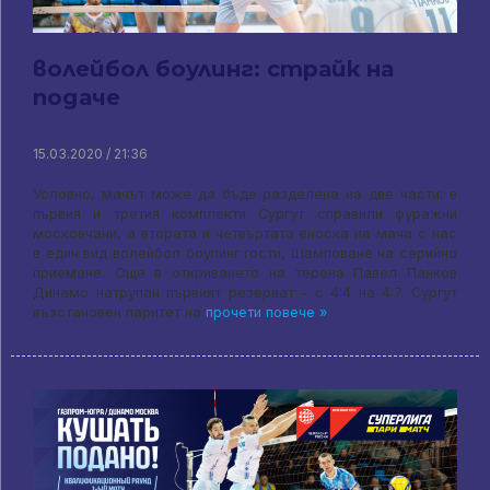
волейбол боулинг: страйк на
подаче
15.03.2020 / 21:36
Условно, мачът може да бъде разделена на две части: в
първия и третия комплекти Сургут справили фуражни
московчани, а втората и четвъртата вноска на мача с нас
в един вид волейбол боулинг гости, Щамповане на серийно
приемане. Още в откриването на терена Павел Панков
Динамо натрупан първият резерват - с 4:4 на 4:7. Сургут
възстановен паритет на
прочети повече »