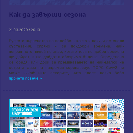
Как да завърши сезона
21.03.2020 / 20:13
Руската първенство по волейбол, както и всички останали
състезания, спряно - за по-добри времена. най-
неприятното, никой не знае, когато тези по-добри времена
ще дойдат, и ще дойдат в обозримо бъдеще. Определено
се обадя, или дори за преминаването на най-малко на
острата фаза на пандемия коронавирус ТОРС CoV-2 не
може никой: нито лекарите, нито власт, всяка баба
прочети повече »