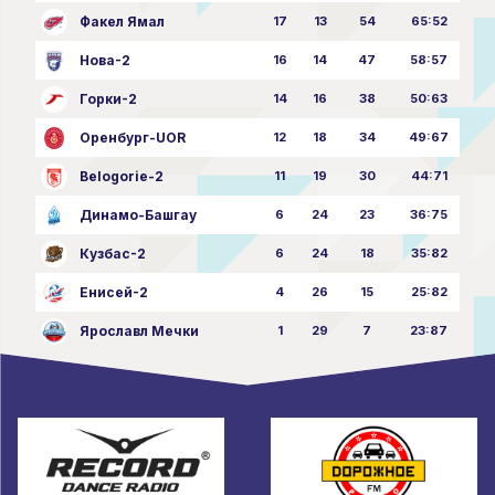
Факел Ямал
17
13
54
65:52
Нова-2
16
14
47
58:57
Горки-2
14
16
38
50:63
Оренбург-UOR
12
18
34
49:67
Belogorie-2
11
19
30
44:71
Динамо-Башгау
6
24
23
36:75
Кузбас-2
6
24
18
35:82
Енисей-2
4
26
15
25:82
Ярославл Мечки
1
29
7
23:87