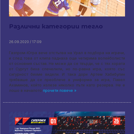
Различни категории тегло
26.09.2020 / 17:09
Газпром-Югра вече отстъпва на Урал в подбора на играчи,
и след това от клипа паднаха още четирима волейболисти
от основния състав. Не може да се твърди, че с тях хората
от Сургут биха спечелили, но по-равна игра, която със
сигурност бихме видели. И така дори Артем Хабибулин
трябваше да се преоблече в униформа за игра, Павел
Ахаминов, който излезе няколко пъти като резерва. Не е
лошо в началото
прочети повече »