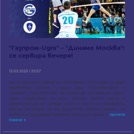
"Газпром-Ugra" – "Динамо Москва":
се сервира вечеря!
12.03.2020 / 20:57
Не се започне с новини на коронавирус сега някак си дори
неприлично. Затова - вирус дуел "Газпром-Ugra" и
"Динамо", ПАВ-ПАВ-ПАВ, не трябва да се намесва. Сургут
Няма ограничения за игри, Москва зрител квота е
ограничена до пет хиляди, което е повече от приемлива.
Как да се опише тук са, решителен, кибрит? докато, че
вчера е от решаващо значение за Сургут среща с
прочети
повече »