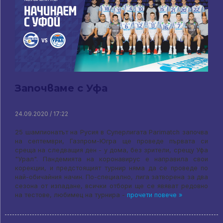
Започваме с Уфа
24.09.2020 / 17:22
25 шампионатът на Русия в Суперлигата Parimatch започва
на септември, Газпром-Югра ще проведе първата си
среща на следващия ден - у дома, без зрители, срещу Уфа
"Урал". Пандемията на коронавирус е направила свои
корекции, и предстоящият турнир няма да се проведе по
най-обичайния начин. По-специално, лига затворена за два
сезона от изпадане, всички отбори ще се явяват редовно
на тестове, любимец на турнира -
прочети повече »