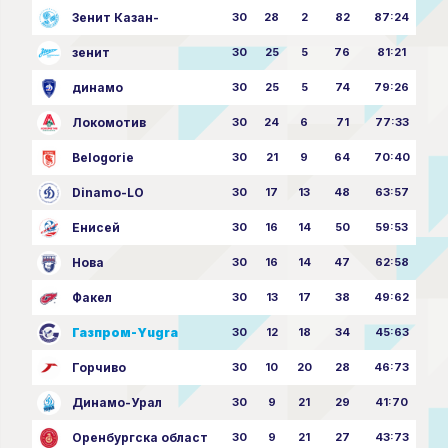
Зенит Казан-
30
28
2
82
87:24
зенит
30
25
5
76
81:21
динамо
30
25
5
74
79:26
Локомотив
30
24
6
71
77:33
Belogorie
30
21
9
64
70:40
Dinamo-LO
30
17
13
48
63:57
Енисей
30
16
14
50
59:53
Нова
30
16
14
47
62:58
Факел
30
13
17
38
49:62
Газпром-Yugra
30
12
18
34
45:63
Горчиво
30
10
20
28
46:73
Динамо-Урал
30
9
21
29
41:70
Оренбургска област
30
9
21
27
43:73