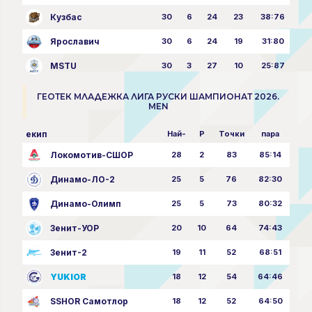
Кузбас
30
6
24
23
38:76
Ярославич
30
6
24
19
31:80
MSTU
30
3
27
10
25:87
ГЕОТЕК МЛАДЕЖКА ЛИГА РУСКИ ШАМПИОНАТ 2026.
MEN
екип
Най-
P
Точки
пара
Локомотив-СШОР
28
2
83
85:14
Динамо-ЛО-2
25
5
76
82:30
Динамо-Олимп
25
5
73
80:32
Зенит-УОР
20
10
64
74:43
Зенит-2
19
11
52
68:51
YUKIOR
18
12
54
64:46
SSHOR Самотлор
18
12
52
64:50