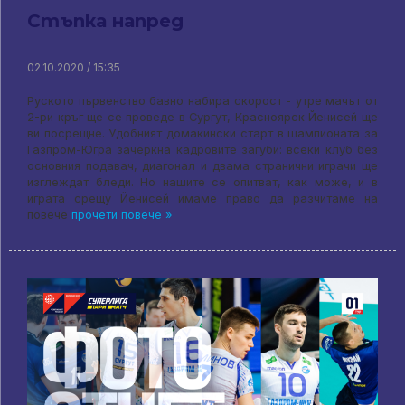
Стъпка напред
02.10.2020 / 15:35
Руското първенство бавно набира скорост - утре мачът от
2-ри кръг ще се проведе в Сургут, Красноярск Йенисей ще
ви посрещне. Удобният домакински старт в шампионата за
Газпром-Югра зачеркна кадровите загуби: всеки клуб без
основния подавач, диагонал и двама странични играчи ще
изглеждат бледи. Но нашите се опитват, как може, и в
играта срещу Йенисей имаме право да разчитаме на
повече
прочети повече »