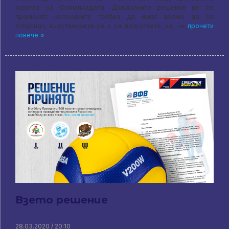
жертва на Олимпиадата. Доказаните решения не се
променят: колекциите трябва да имат време да се
отпуснат, възстановете се и се подгответе. на, че
прочети
повече »
Взето решение
28.03.2020 / 20:10