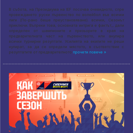
В събота, на Президиума на IEF посочва очевидното, спре
провеждането руски първенство по волейбол във всички
лиги (По-рано беше преустановяване). всички, Сезонът
приключи. Въпреки това, основната интрига е фактът,, дали
определен от шампионите и призьорите в края на
предварителната част на първенството, или анулира
всички турнирни резултати. Усилията на екипите не реши
нулират, за да се определи мястото, в съответствие с
резултатите от предварителното
прочети повече »