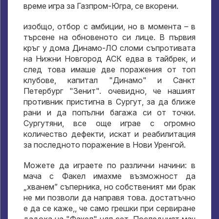
време игра за Газпром-Югра, се вкорени.
изобщо, отбор с амбиции, но в момента – в
търсене на обновеното си лице. В първия
кръг у дома Динамо-ЛО сломи съпротивата
на Нижни Новгород АСК едва в тайбрек, и
след това имаше две поражения от топ
клубове, капитал "Динамо" и Санкт
Петербург "Зенит". очевидно, че нашият
противник пристигна в Сургут, за да ближе
рани и да попълни багажа си от точки.
Сургутяни, все още играе с огромно
количество дефекти, искат и реабилитация
за последното поражение в Нови Уренгой.
Можете да играете по различни начини: в
мача с Факел имахме възможност да
„хванем” съперника, но собственият ми брак
не ми позволи да направя това. достатъчно
е да се каже,, че само грешки при сервиране