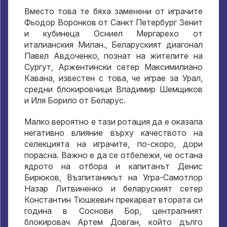
Вместо това те бяха заменени от играчите
Фьодор Воронков от Санкт Петербург Зенит
и кубинеца Осниел Мергарехо от
италианския Милан., Беларуският диагонал
Павел Авдоченко, познат на жителите на
Сургут, Аржентински сетер Максимилиано
Кавана, известен с това, че играе за Урал,
средни блокировчици Владимир Шемщиков
и Иля Борило от Беларус.
Малко вероятно е тази ротация да е оказала
негативно влияние върху качеството на
селекцията на играчите, по-скоро, дори
порасна. Важно е да се отбележи, че остана
ядрото на отбора и капитанът Денис
Бирюков, Възпитаникът на Угра-Самотлор
Назар Литвиненко и беларуският сетер
Константин Тюшкевич прекарват втората си
година в Соснови Бор, централният
блокировач Артем Довган, който дълго