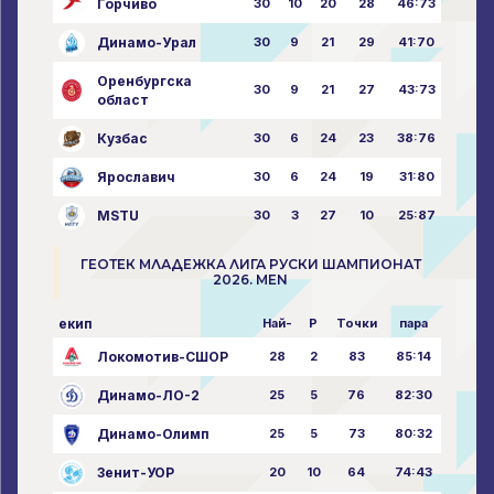
Горчиво
30
10
20
28
46:73
Динамо-Урал
30
9
21
29
41:70
Оренбургска
30
9
21
27
43:73
област
Кузбас
30
6
24
23
38:76
Ярославич
30
6
24
19
31:80
MSTU
30
3
27
10
25:87
ГЕОТЕК МЛАДЕЖКА ЛИГА РУСКИ ШАМПИОНАТ
2026. MEN
екип
Най-
P
Точки
пара
Локомотив-СШОР
28
2
83
85:14
Динамо-ЛО-2
25
5
76
82:30
Динамо-Олимп
25
5
73
80:32
Зенит-УОР
20
10
64
74:43