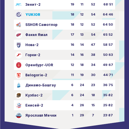
Зенит-2
19
11
52
68:51
YUKIOR
18
12
54
64:46
SSHOR Самотлор
18
12
52
64:50
Факел Ямал
17
13
54
65:52
Нова-2
16
14
47
58:57
Горки-2
14
16
38
50:63
Оренбург-UOR
12
18
34
49:67
Belogorie-2
11
19
30
44:71
Динамо-Башгау
6
24
23
36:75
Кузбас-2
6
24
18
35:82
Енисей-2
4
26
15
25:82
Ярославл Мечки
1
29
7
23:87