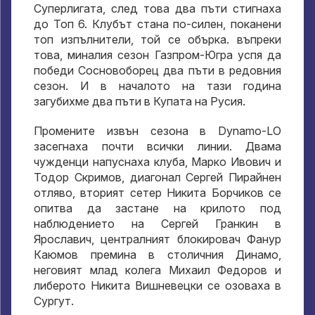
Суперлигата, след това два пъти стигнаха
до Топ 6. Клубът стана по-силен, поканени
топ изпълнители, той се обърка. въпреки
това, миналия сезон Газпром-Югра успя да
победи Сосновоборец два пъти в редовния
сезон. И в началото на тази година
загубихме два пъти в Купата на Русия.
Промените извън сезона в Dynamo-LO
засегнаха почти всички линии. Двама
чужденци напуснаха клуба, Марко Ивович и
Тодор Скримов, диагонал Сергей Пирайнен
отляво, вторият сетер Никита Борчиков се
опитва да застане на крилото под
наблюдението на Сергей Гранкин в
Ярославич, централният блокировач Фанур
Каюмов премина в столичния Динамо,
неговият млад колега Михаил Федоров и
либерото Никита Вишневецки се озоваха в
Сургут.