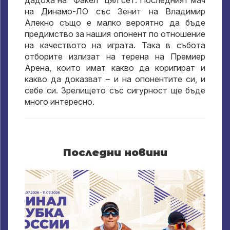
дадоха на "Факел" цял сет. Последният мач
на Динамо-ЛО със Зенит на Владимир
Алекно също е малко вероятно да бъде
предимство за нашия опонент по отношение
на качеството на играта. Така в събота
отборите излизат на терена на Премиер
Арена, които имат какво да коригират и
какво да доказват – и на опонентите си, и
себе си. Зрелището със сигурност ще бъде
много интересно.
Последни новини