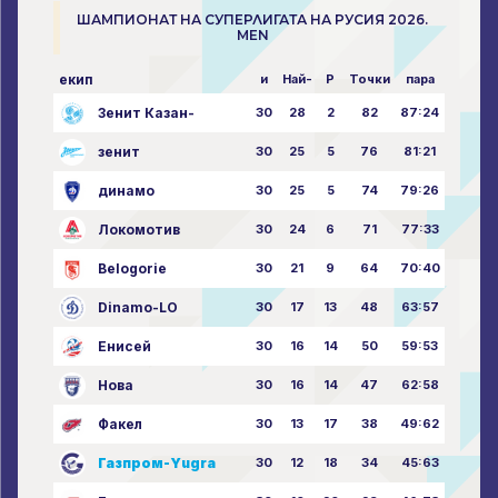
ШАМПИОНАТ НА СУПЕРЛИГАТА НА РУСИЯ 2026.
MEN
екип
и
Най-
P
Точки
пара
Зенит Казан-
30
28
2
82
87:24
зенит
30
25
5
76
81:21
динамо
30
25
5
74
79:26
Локомотив
30
24
6
71
77:33
Belogorie
30
21
9
64
70:40
Dinamo-LO
30
17
13
48
63:57
Енисей
30
16
14
50
59:53
Нова
30
16
14
47
62:58
Факел
30
13
17
38
49:62
Газпром-Yugra
30
12
18
34
45:63