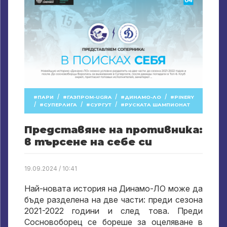
/
/
/
ПАРИ
ГАЗПРОМ-UGRA
ДИНАМО-ЛО
PINERY
/
/
/
СУПЕРЛИГА
СУРГУТ
РУСКАТА ШАМПИОНАТ
Представяне на противника:
в търсене на себе си
19.09.2024 / 10:41
Най-новата история на Динамо-ЛО може да
бъде разделена на две части: преди сезона
2021-2022 години и след това. Преди
Сосновоборец се бореше за оцеляване в