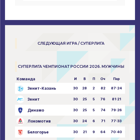
СЛЕДУЮЩАЯ ИГРА / СУПЕРЛИГА
СУПЕРЛИГА ЧЕМПИОНАТ РОССИИ 2026. МУЖЧИНЫ
Команда
И
В
П
Оч
Пар
Зенит-Казань
30
28
2
82
87:24
Зенит
30
25
5
76
81:21
Динамо
30
25
5
74
79:26
Локомотив
30
24
6
71
77:33
Белогорье
30
21
9
64
70:40