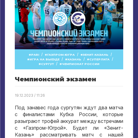
/
/
/
PARI
ГАЗПРОМ-ЮГРА
ЗЕНИТ-КАЗАНЬ
/
/
/
ИГРА НА ВЫЕЗДЕ
КАЗАНЬ
СУПЕРЛИГА
/
СУРГУТ
ЧЕМПИОНАТ РОССИИ
Чемпионский экзамен
19.12.2023 / 11:26
Под занавес года сургутян ждут два матча
с финалистами Кубка России, которые
разыграют трофей аккурат между встречами
с «Газпром-Югрой». Будет ли «Зенит-
Казань» рассматривать матч с нашей