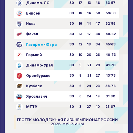
Динамо-ЛО
30
17
13
48
63:57
Енисей
30
16
14
50
59:53
Нова
30
16
14
47
62:58
Факел
30
13
17
38
49:62
Газпром-Югра
30
12
18
34
45:63
Горький
30
10
20
28
46:73
Динамо-Урал
30
9
21
29
41:70
Оренбуржье
30
9
21
27
43:73
Кузбасс
30
6
24
23
38:76
Ярославич
30
6
24
19
31:80
МГТУ
30
3
27
10
25:87
ГЕОТЕК МОЛОДЁЖНАЯ ЛИГА ЧЕМПИОНАТ РОССИИ
2026. МУЖЧИНЫ