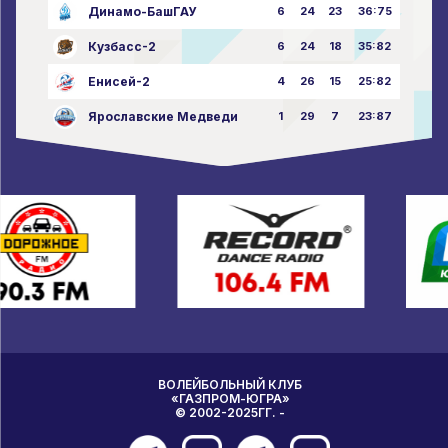
Динамо-БашГАУ
6
24
23
36:75
Кузбасс-2
6
24
18
35:82
Енисей-2
4
26
15
25:82
Ярославские Медведи
1
29
7
23:87
ВОЛЕЙБОЛЬНЫЙ КЛУБ
«ГАЗПРОМ-ЮГРА»
© 2002-2025ГГ. -