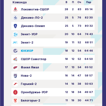
Команда
В
П
Оч
Пар
Локомотив-СШОР
28
2
83
85:14
Динамо-ЛО-2
25
5
76
82:30
Динамо-Олимп
25
5
73
80:32
Зенит-УОР
20
10
64
74:43
Зенит-2
19
11
52
68:51
ЮКИОР
18
12
54
64:46
СШОР Самотлор
18
12
52
64:50
Факел Ямал
17
13
54
65:52
Нова-2
16
14
47
58:57
Горький-2
14
16
38
50:63
Оренбуржье-УОР
12
18
34
49:67
Белогорье-2
11
19
30
44:71