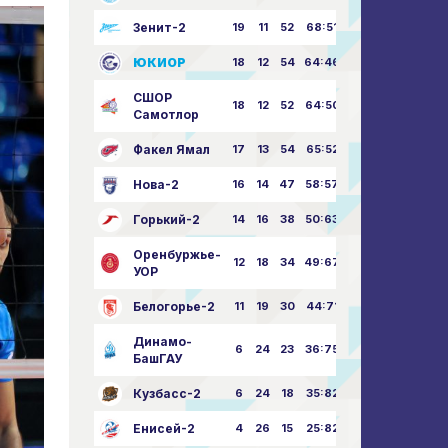
Зенит-2
19
11
52
68:51
ЮКИОР
18
12
54
64:46
СШОР
18
12
52
64:50
Самотлор
Факел Ямал
17
13
54
65:52
Нова-2
16
14
47
58:57
Горький-2
14
16
38
50:63
Оренбуржье-
12
18
34
49:67
УОР
Белогорье-2
11
19
30
44:71
Динамо-
6
24
23
36:75
БашГАУ
Кузбасс-2
6
24
18
35:82
Енисей-2
4
26
15
25:82