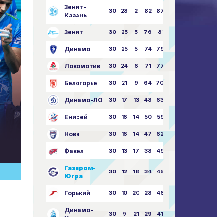
Зенит-
30
28
2
82
87:24
Казань
Зенит
30
25
5
76
81:21
Динамо
30
25
5
74
79:26
Локомотив
30
24
6
71
77:33
Белогорье
30
21
9
64
70:40
Динамо-ЛО
30
17
13
48
63:57
Енисей
30
16
14
50
59:53
Нова
30
16
14
47
62:58
Факел
30
13
17
38
49:62
Газпром-
30
12
18
34
45:63
Югра
Горький
30
10
20
28
46:73
Динамо-
30
9
21
29
41:70