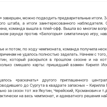
ы» завершен, можно подводить предварительные итоги. 
ого штаба, а итоги заинтересованного наблюдателя. 
нена, команда вышла в плей-офф. Вышла во многом вопр
онном раунде против «Белогорья» симпатичную игру, на
ье и потом, по ходу чемпионата, команда получила нес
ричинам не удалось полностью заделать. Начнем с того,
утин, который раскрылся в прошлом сезоне и на кот
сколько смешало карты: пришедший взамен Кирилл Ио
алось «раскачать» другого приглашенного централ
оводившего до Сургута в квадрате запасных – Кирилла 
но за сезон тот же Якутин, Черейский, Крсманович и т.д
актически на весь чемпионат, и адекватного решения на