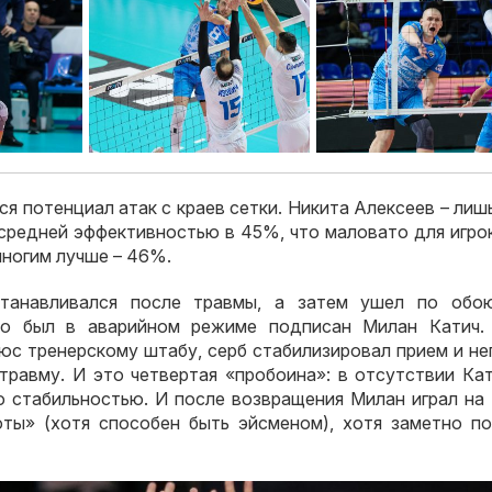
я потенциал атак с краев сетки. Никита Алексеев – лиш
средней эффективностью в 45%, что маловато для игрок
многим лучше – 46%.
станавливался после травмы, а затем ушел по обо
сто был в аварийном режиме подписан Милан Катич.
юс тренерскому штабу, серб стабилизировал прием и не
 травму. И это четвертая «пробоина»: в отсутствии Ка
 стабильностью. И после возвращения Милан играл на 
ты» (хотя способен быть эйсменом), хотя заметно по