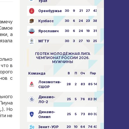
Урал
Оренбуржье
30
9
21
27
43:73
Замечу
Кузбасс
30
6
24
23
38:76
Самое
Ярославич
30
6
24
19
31:80
еки, а
вязала
МГТУ
30
3
27
10
25:87
ГЕОТЕК МОЛОДЁЖНАЯ ЛИГА
ЧЕМПИОНАТ РОССИИ 2026.
колько
МУЖЧИНЫ
 что в
орого
Команда
В
П
Оч
Пар
нов с
Локомотив-
28
2
83
85:14
СШОР
ьного
Динамо-
25
5
76
82:30
ЛО-2
Пиуна
.). Но
Динамо-
25
5
73
80:32
йти не
Олимп
Зенит-УОР
20
10
64
74:43