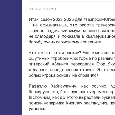
08.04.2023 / 17:21
Итак, сезон 2022-2023 для «Газпром-Югр
– не официальные, это работа тренерск
главное: задача-минимум на сезон выпол
не благодаря, и показала в квалификаци
борьбу очень серьезному сопернику.
Что же это за «вопреки»? Еще в межсезон
ощутимых «пробоин», которые по разным п
питерский «Зенит» перебрался Егор Як
делалась определенная ставка. Это не
ролью игрока основы не справился.
Рафаэлю Хабибуллину, как обычно, уд
блокирующего, большую часть времени пр
(вспомним, как до этого вырастали букваль
поиски напарника Кириллу растянулись пр
удалось.