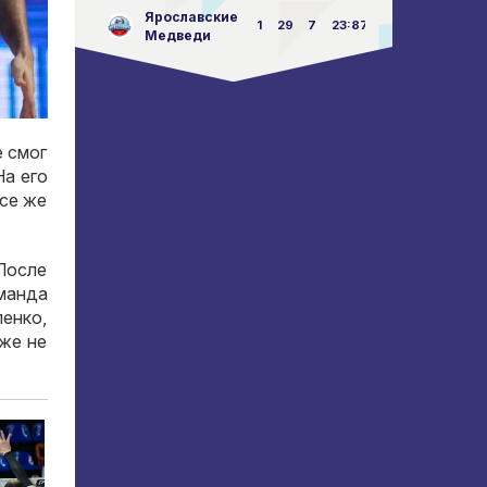
Ярославские
1
29
7
23:87
Медведи
е смог
На его
се же
После
манда
енко,
же не