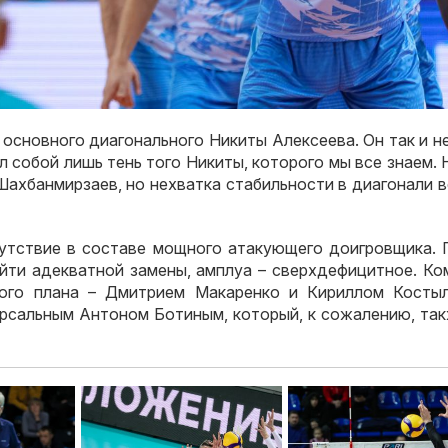
основного диагонального Никиты Алексеева. Он так и н
 собой лишь тень того Никиты, которого мы все знаем. 
ахбанмирзаев, но нехватка стабильности в диагонали в
сутствие в составе мощного атакующего доигровщика. 
айти адекватной замены, амплуа – сверхдефицитное. Ко
ого плана – Дмитрием Макаренко и Кириллом Костыл
рсальным Антоном Ботиным, который, к сожалению, так