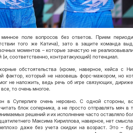
минное поле вопросов без ответов. Прием периоди
утствии того же Катича), зато в защите команда выд
вочных моментов – которые зачастую не реализовывали
 (и, соответственно, контратакующий) потенциал.
орные обстоятельства (кроме, наверное, кейса с Ни
ый фактор, который не назовешь форс-мажором, но ко
мог не наложить, ведь речь об игре связующих, дириже
 все, то очень многое.
н в Суперлиге очень неровно. С одной стороны, в
 читать блок соперника, а не просто отправлять мяч в 
ринимаемых решений и их исполнение часто оставляло б
дцатилетнего Максима Кириллова, наверное, нет смысла
неплохо даже без учета скидки на возраст. Это – бу