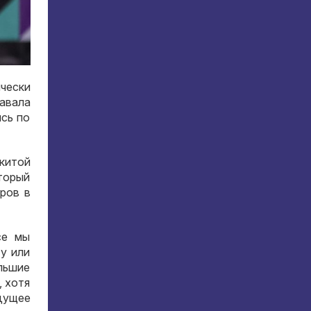
чески
авала
сь по
китой
торый
ров в
се мы
ту или
ольшие
, хотя
дущее