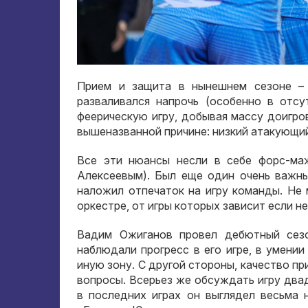
Прием и защита в нынешнем сезоне – 
разваливался напрочь (особенно в отс
феерическую игру, добывая массу доигро
вышеназванной причине: низкий атакующий
Все эти нюансы несли в себе форс-маж
Алексеевым). Был еще один очень важн
наложил отпечаток на игру команды. Не 
оркестре, от игры которых зависит если не
Вадим Ожиганов провел дебютный сезо
наблюдали прогресс в его игре, в умении
иную зону. С другой стороны, качество п
вопросы. Всерьез же обсуждать игру два
в последних играх он выглядел весьма 