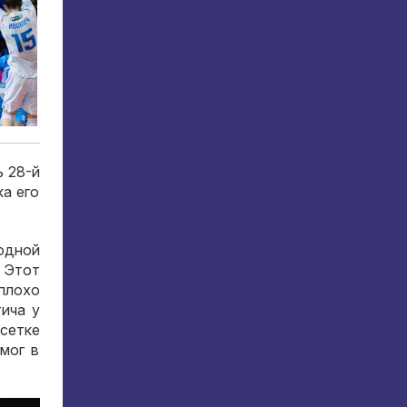
ь 28-й
а его
юдной
 Этот
плохо
тича у
сетке
мог в