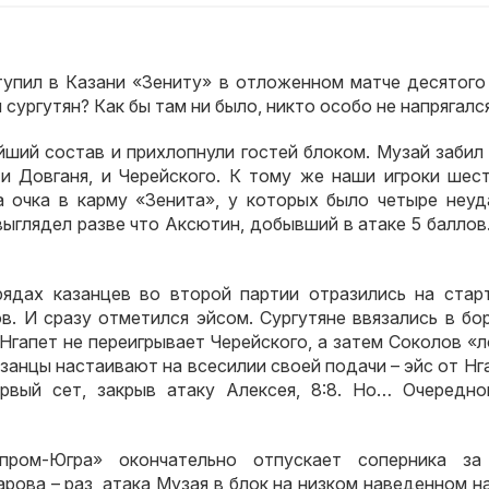
ступил в Казани «Зениту» в отложенном матче десятого
 сургутян? Как бы там ни было, никто особо не напрягался
йший состав и прихлопнули гостей блоком. Музай забил
и Довганя, и Черейского. К тому же наши игроки шест
 очка в карму «Зенита», у которых было четыре неуд
выглядел разве что Аксютин, добывший в атаке 5 баллов
рядах казанцев во второй партии отразились на стар
в. И сразу отметился эйсом. Сургутяне ввязались в бо
Нгапет не переигрывает Черейского, а затем Соколов «
азанцы настаивают на всесилии своей подачи – эйс от Нг
ервый сет, закрыв атаку Алексея, 8:8. Но… Очередно
зпром-Югра» окончательно отпускает соперника за
рова – раз, атака Музая в блок на низком наведенном н