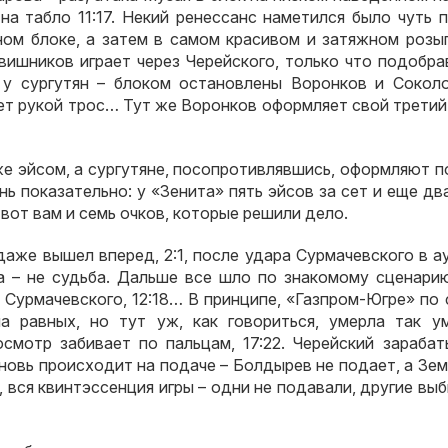
 на табло 11:17. Некий ренессанс наметился было чуть 
ном блоке, а затем в самом красивом и затяжном розы
вишников играет через Черейского, только что подобра
 у сургутян – блоком остановлены Воронков и Соколо
ет рукой трос… Тут же Воронков оформляет свой третий
же эйсом, а сургутяне, посопротивлявшись, оформляют 
нь показательно: у «Зенита» пять эйсов за сет и еще дв
 вот вам и семь очков, которые решили дело.
аже вышел вперед, 2:1, после удара Сурмачевского в а
а – не судьба. Дальше все шло по знакомому сценарию
йс Сурмачевского, 12:18… В принципе, «Газпром-Югре» по
а равных, но тут уж, как говориться, умерла так ум
смотр забивает по пальцам, 17:22. Черейский зарабат
вновь происходит на подаче – Болдырев не подает, а Зе
, вся квинтэссенция игры – одни не подавали, другие вы