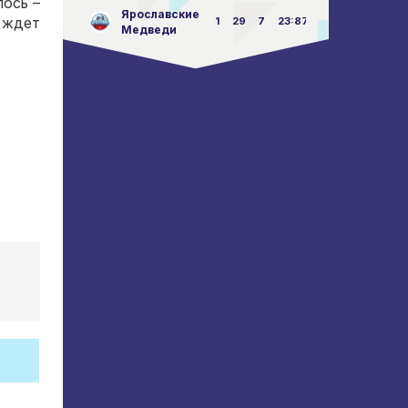
лось –
Ярославские
» ждет
1
29
7
23:87
Медведи