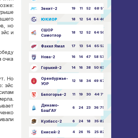
позже:
Зенит-2
19
11
52
68:51
грыше
вшего
ЮКИОР
18
12
54
64:46
в, но
СШОР
 эйс и
18
12
52
64:50
Самотлор
Факел Ямал
17
13
54
65:52
победу
Нова-2
16
14
47
58:57
а очка
Горький-2
14
16
38
50:63
ут. Но
Оренбуржье-
12
18
34
49:67
УОР
: эйс
 силам
Белогорье-2
11
19
30
44:71
ерла.
ывает
Динамо-
6
24
23
36:75
БашГАУ
мченко
бивали
Кузбасс-2
6
24
18
35:82
Енисей-2
4
26
15
25:82