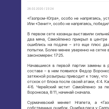
26.02.2020 / 23:24
«Газпром-Югра», особо не напрягаясь, у
Или «Зенит», особо не напрягаясь, победил
В первом сете казанцы выставили сильне
два мяча, Самойленко прикрыл в центре 
ошиблись на подаче – это еще плюс два
попытки. Более-менее уверенно на сетке 
закономерен: 17:25.
Начавшиеся в первой партии замены в 
составе – в нем появился Федор Воронко
затяжной розыгрыш приводит к тому, что 
отскок от блока после своей атаки, 4:4. К
4:6. Черейский мстит Самойленко за п
Воронкова, 8:11, начинай сначала.
Сурмачевский меняет Нгапета, а «Га
собственных ошибок. Ошибка паса у Салпа