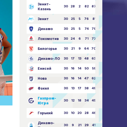
Зенит-
30
28
2
82
87:24
Казань
Зенит
30
25
5
76
81:21
Динамо
30
25
5
74
79:26
Локомотив
30
24
6
71
77:33
Белогорье
30
21
9
64
70:40
Динамо-ЛО
30
17
13
48
63:57
Енисей
30
16
14
50
59:53
Нова
30
16
14
47
62:58
Факел
30
13
17
38
49:62
Газпром-
30
12
18
34
45:63
Югра
Горький
30
10
20
28
46:73
Динамо-
30
9
21
29
41:70