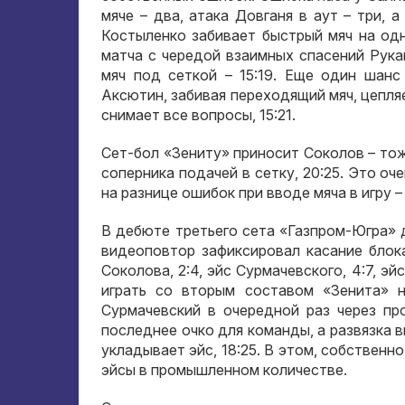
мяче – два, атака Довганя в аут – три, а
Костыленко забивает быстрый мяч на од
матча с чередой взаимных спасений Рука
мяч под сеткой – 15:19. Еще один шанс
Аксютин, забивая переходящий мяч, цепля
снимает все вопросы, 15:21.
Сет-бол «Зениту» приносит Соколов – то
соперника подачей в сетку, 20:25. Это оче
на разнице ошибок при вводе мяча в игру –
В дебюте третьего сета «Газпром-Югра» д
видеоповтор зафиксировал касание блок
Соколова, 2:4, эйс Сурмачевского, 4:7, э
играть со вторым составом «Зенита» н
Сурмачевский в очередной раз через про
последнее очко для команды, а развязка 
укладывает эйс, 18:25. В этом, собственно
эйсы в промышленном количестве.