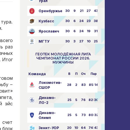
Урал
Оренбуржье
30
9
21
27
43:73
 тура.
Кузбасс
30
6
24
23
38:76
.
Ярославич
30
6
24
19
31:80
 всего
МГТУ
30
3
27
10
25:87
ь раз
ачных
ГЕОТЕК МОЛОДЁЖНАЯ ЛИГА
ЧЕМПИОНАТ РОССИИ 2026.
. Итог
МУЖЧИНЫ
Команда
В
П
Оч
Пар
товом
Локомотив-
рьбу –
28
2
83
85:14
СШОР
ловит»
апета,
Динамо-
25
5
76
82:30
ЛО-2
й эйс
Динамо-
25
5
73
80:32
Олимп
 счет
а блок
Зенит-УОР
20
10
64
74:43