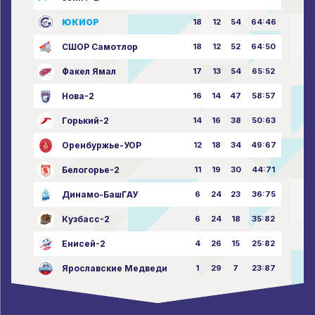
ЮКИОР
18
12
54
64:46
СШОР Самотлор
18
12
52
64:50
Факел Ямал
17
13
54
65:52
Нова-2
16
14
47
58:57
Горький-2
14
16
38
50:63
Оренбуржье-УОР
12
18
34
49:67
Белогорье-2
11
19
30
44:71
Динамо-БашГАУ
6
24
23
36:75
Кузбасс-2
6
24
18
35:82
Енисей-2
4
26
15
25:82
Ярославские Медведи
1
29
7
23:87