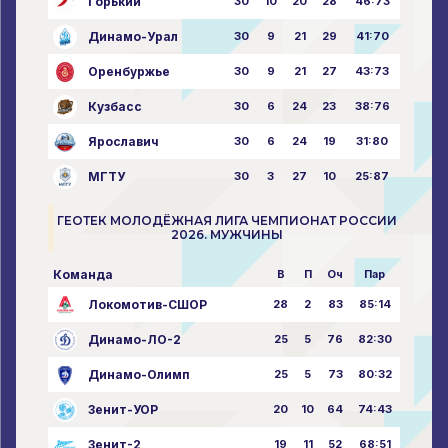
Горький
30
10
20
28
46:73
Динамо-Урал
30
9
21
29
41:70
Оренбуржье
30
9
21
27
43:73
Кузбасс
30
6
24
23
38:76
Ярославич
30
6
24
19
31:80
МГТУ
30
3
27
10
25:87
ГЕОТЕК МОЛОДЁЖНАЯ ЛИГА ЧЕМПИОНАТ РОССИИ
2026. МУЖЧИНЫ
Команда
В
П
Оч
Пар
Локомотив-СШОР
28
2
83
85:14
Динамо-ЛО-2
25
5
76
82:30
Динамо-Олимп
25
5
73
80:32
Зенит-УОР
20
10
64
74:43
Зенит-2
19
11
52
68:51