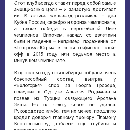
Этот клуб всегда ставит перед собой самые
амбициозные цели – и зачастую достигает
их. В активе железнодорожников – два
Кубка России, серебро и бронза чемпионата,
а также победа в европейской Лиге
чемпионов. Впрочем, наряду со взлетами
были и падения – например, поражение от
«Газпрома-Югры» в четвертьфинале плей-
офф в 2015 году или седьмое место в
минувшем чемпионате.
В прошлом году новосибирцы собрали очень
боеспособный состав, выиграв у
«Белогорья» спор за Георга Грозера,
прикупив в Сургуте Алексея Родичева и
позвав из Турции связующего Арслана
Экши. Но по факту сезон не удался.
Руководство клуба, тем не менее, продлило
кредит доверия главному тренеру Пламену
Константинову, добавив еще глубины и
качества в составе.