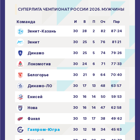
СУПЕРЛИГА ЧЕМПИОНАТ РОССИИ 2026. МУЖЧИНЫ
Команда
И
В
П
Оч
Пар
Зенит-Казань
30
28
2
82
87:24
Зенит
30
25
5
76
81:21
Динамо
30
25
5
74
79:26
Локомотив
30
24
6
71
77:33
Белогорье
30
21
9
64
70:40
Динамо-ЛО
30
17
13
48
63:57
Енисей
30
16
14
50
59:53
Нова
30
16
14
47
62:58
Факел
30
13
17
38
49:62
Газпром-Югра
30
12
18
34
45:63