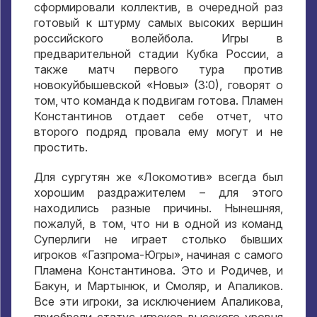
сформировали коллектив, в очередной раз
готовый к штурму самых высоких вершин
российского волейбола. Игры в
предварительной стадии Кубка России, а
также матч первого тура против
новокуйбышевской «Новы» (3:0), говорят о
том, что команда к подвигам готова. Пламен
Константинов отдает себе отчет, что
второго подряд провала ему могут и не
простить.
Для сургутян же «Локомотив» всегда был
хорошим раздражителем – для этого
находились разные причины. Нынешняя,
пожалуй, в том, что ни в одной из команд
Суперлиги не играет столько бывших
игроков «Газпрома-Югры», начиная с самого
Пламена Константинова. Это и Родичев, и
Бакун, и Мартынюк, и Смоляр, и Апаликов.
Все эти игроки, за исключением Апаликова,
приобрели статус игроков высокого уровня