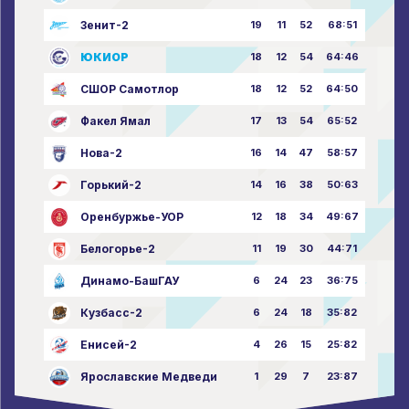
Зенит-2
19
11
52
68:51
ЮКИОР
18
12
54
64:46
СШОР Самотлор
18
12
52
64:50
Факел Ямал
17
13
54
65:52
Нова-2
16
14
47
58:57
Горький-2
14
16
38
50:63
Оренбуржье-УОР
12
18
34
49:67
Белогорье-2
11
19
30
44:71
Динамо-БашГАУ
6
24
23
36:75
Кузбасс-2
6
24
18
35:82
Енисей-2
4
26
15
25:82
Ярославские Медведи
1
29
7
23:87