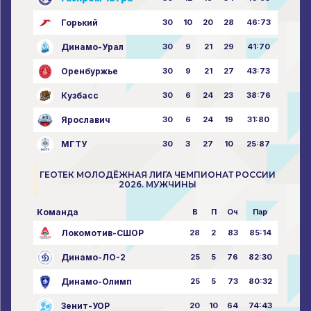
Горький
30
10
20
28
46:73
Динамо-Урал
30
9
21
29
41:70
Оренбуржье
30
9
21
27
43:73
Кузбасс
30
6
24
23
38:76
Ярославич
30
6
24
19
31:80
МГТУ
30
3
27
10
25:87
ГЕОТЕК МОЛОДЁЖНАЯ ЛИГА ЧЕМПИОНАТ РОССИИ
2026. МУЖЧИНЫ
Команда
В
П
Оч
Пар
Локомотив-СШОР
28
2
83
85:14
Динамо-ЛО-2
25
5
76
82:30
Динамо-Олимп
25
5
73
80:32
Зенит-УОР
20
10
64
74:43