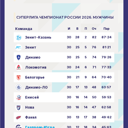
СУПЕРЛИГА ЧЕМПИОНАТ РОССИИ 2026. МУЖЧИНЫ
Команда
И
В
П
Оч
Пар
Зенит-Казань
30
28
2
82
87:24
Зенит
30
25
5
76
81:21
Динамо
30
25
5
74
79:26
Локомотив
30
24
6
71
77:33
Белогорье
30
21
9
64
70:40
Динамо-ЛО
30
17
13
48
63:57
Енисей
30
16
14
50
59:53
Нова
30
16
14
47
62:58
Факел
30
13
17
38
49:62
Газпром-Югра
30
12
18
34
45:63