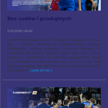
Bez cudów i przekątnych
11.02.2026 / 00:42
"Zenith" (Petersburg): Kobzar – Babkiewicz, Dikariew – Kosmin,
Jant – Dineikin, Grebennikow „Gazprom-Ugra” (Surgut):
S.Kostadinov – Kiriłłow, Andriejew – Tkaczow, Rodichev – A.
Kostadinov, Mieszkańcy Nagaets Yugra udali się na mecz
zgodnie ze schematem 4-2, z dwoma segregatorami, dokąd
on przechodzi, kto jest na tylnej linii, a ta z przodu pełni
funkcję przekątnej. Kirill Nikiforov miał szansę złapać oddech,
долечивается
czytaj wi?cej »