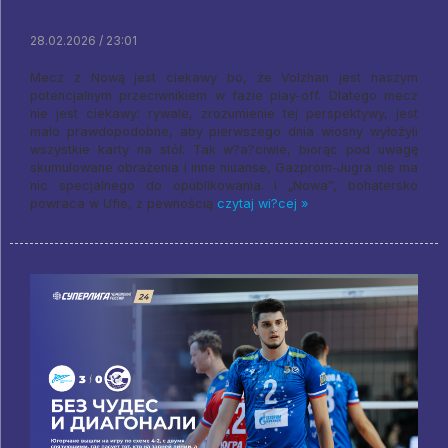
28.02.2026 / 23:01
Mecz z Nową jest ciekawy bo, że Volzhan jest naszym
potencjalnym przeciwnikiem w fazie play-off. Dlatego mecz
nie jest ciekawy: rywale, zrozumienie tej perspektywy, jest
mało prawdopodobne, aby pierwszego dnia wiosny wyłożyli
wszystkie karty na stół. Tak w?a?ciwie, biorąc pod uwagę
skumulowane obrażenia i inne niuanse, Gazprom-Jugra nie ma
nic specjalnego do opublikowania. I „Nowa”, bohatersko
powraca w Ufie, z pewnością
czytaj wi?cej »