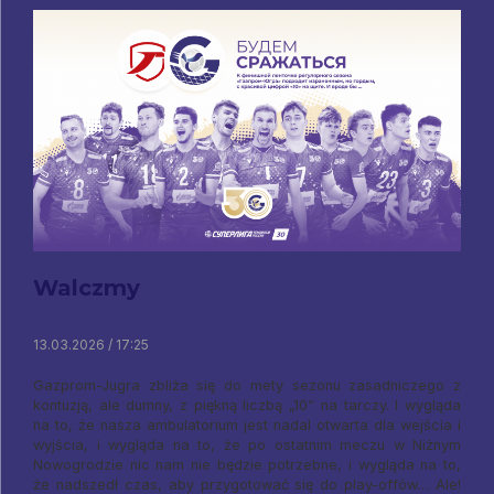
Walczmy
13.03.2026 / 17:25
Gazprom-Jugra zbliża się do mety sezonu zasadniczego z
kontuzją, ale dumny, z piękną liczbą „10” na tarczy. I wygląda
na to, że nasza ambulatorium jest nadal otwarta dla wejścia i
wyjścia, i wygląda na to, że po ostatnim meczu w Niżnym
Nowogrodzie nic nam nie będzie potrzebne, i wygląda na to,
że nadszedł czas, aby przygotować się do play-offów… Ale!