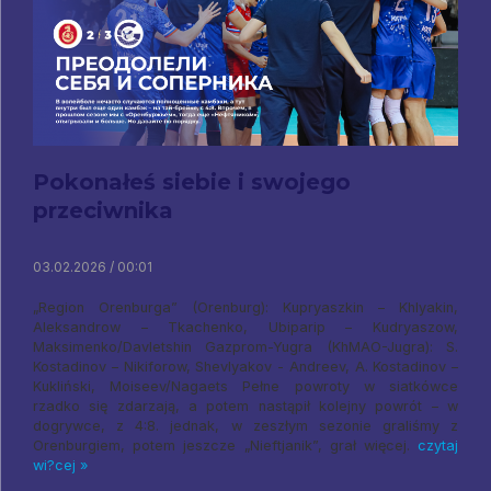
Pokonałeś siebie i swojego
przeciwnika
03.02.2026 / 00:01
„Region Orenburga” (Orenburg): Kupryaszkin – Khlyakin,
Aleksandrow – Tkachenko, Ubiparip – Kudryaszow,
Maksimenko/Davletshin Gazprom-Yugra (KhMAO-Jugra): S.
Kostadinov – Nikiforow, Shevlyakov - Andreev, A. Kostadinov –
Kukliński, Moiseev/Nagaets Pełne powroty w siatkówce
rzadko się zdarzają, a potem nastąpił kolejny powrót – w
dogrywce, z 4:8. jednak, w zeszłym sezonie graliśmy z
Orenburgiem, potem jeszcze „Nieftjanik”, grał więcej.
czytaj
wi?cej »