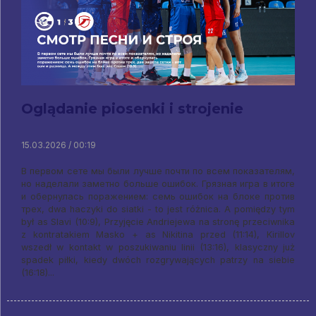
Oglądanie piosenki i strojenie
15.03.2026 / 00:19
В первом сете мы были лучше почти по всем показателям
,
но наделали заметно больше ошибок
.
Грязная игра в итоге
и обернулась поражением
:
семь ошибок на блоке против
трех
, dwa haczyki do siatki - to jest różnica. A pomiędzy tym
był as Slavi (10:9), Przyjęcie Andriejewa na stronę przeciwnika
z kontratakiem Masko + as Nikitina przed (11:14), Kirillov
wszedł w kontakt w poszukiwaniu linii (13:16), klasyczny już
spadek piłki, kiedy dwóch rozgrywających patrzy na siebie
(16:18)...