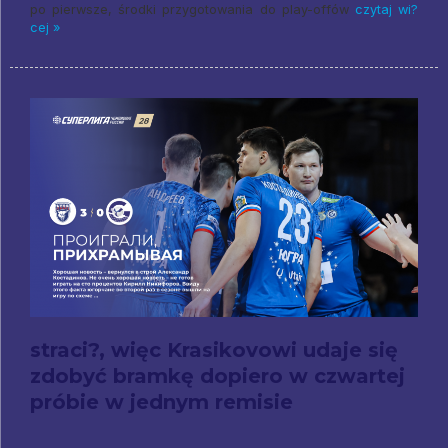
po pierwsze, środki przygotowania do play-offów
czytaj wi?
cej »
straci?, więc Krasikovowi udaje się
zdobyć bramkę dopiero w czwartej
próbie w jednym remisie