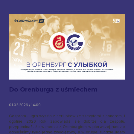
Do Orenburga z uśmiechem
01.02.2026 / 14:09
Gazprom-Jugra wyszła z serii bitew ze szczytami z honorem, i
ogólnie 2026 Rok zapowiada się dobrze dla zespołu.
przypomina?, że w meczu z Orenburgiem w pierwszej rundzie
odnieśliśmy tylko jedno zwycięstwo, a w drugiej rundzie udało