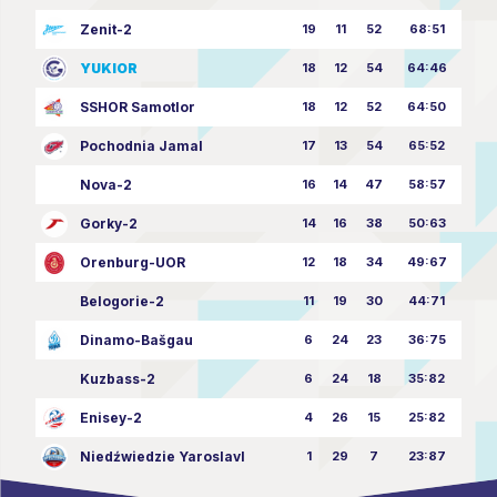
Zenit-2
19
11
52
68:51
YUKIOR
18
12
54
64:46
SSHOR Samotlor
18
12
52
64:50
Pochodnia Jamal
17
13
54
65:52
Nova-2
16
14
47
58:57
Gorky-2
14
16
38
50:63
Orenburg-UOR
12
18
34
49:67
Belogorie-2
11
19
30
44:71
Dinamo-Bašgau
6
24
23
36:75
Kuzbass-2
6
24
18
35:82
Enisey-2
4
26
15
25:82
Niedźwiedzie Yaroslavl
1
29
7
23:87