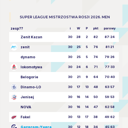
SUPER LEAGUE MISTRZOSTWA ROSJI 2026. MEN
zesp??
i
W
P
pkt
parowy
Zenit Kazan
30
28
2
82
87:24
zenit
30
25
5
76
81:21
dynamo
30
25
5
74
79:26
lokomotywa
30
24
6
71
77:33
Belogorie
30
21
9
64
70:40
Dinamo-LO
30
17
13
48
63:57
Jenisej
30
16
14
50
59:53
NOVA
30
16
14
47
62:58
Fakel
30
13
17
38
49:62
Gazprom-Yugra
30
12
18
34
45:63