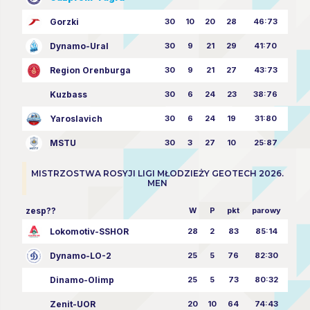
Gorzki
30
10
20
28
46:73
Dynamo-Ural
30
9
21
29
41:70
Region Orenburga
30
9
21
27
43:73
Kuzbass
30
6
24
23
38:76
Yaroslavich
30
6
24
19
31:80
MSTU
30
3
27
10
25:87
MISTRZOSTWA ROSYJI LIGI MŁODZIEŻY GEOTECH 2026.
MEN
zesp??
W
P
pkt
parowy
Lokomotiv-SSHOR
28
2
83
85:14
Dynamo-LO-2
25
5
76
82:30
Dinamo-Olimp
25
5
73
80:32
Zenit-UOR
20
10
64
74:43