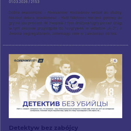
01.03.2026 / 21:53
Dobra wiadomość – Aleksander Kostadinov wrócił do służby.
Niezbyt dobra wiadomość – Kirill Nikiforov nie jest gotowy do
gry na sto procent. W związku z tym drużyna Ugry po raz drugi
w tym sezonie przystąpiła do rozgrywek w układzie „4-2”., z
dwoma segregatorami, zmieniając role w zależności od linii.
Detektyw bez zabójcy