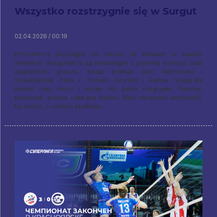
Wszystko rozstrzygnie się w Surgut
02.04.2026 / 00:19
Przeciwnicy przystąpili do meczu ze stratami w swoich
składach: Gospodarze są niedostępni z powodu kontuzji, obaj
zagraniczni gracze, wciąż brakuje nam Nikiforowa i
Szewliakowa. Para z Tiumeń Juryński i Panow rozegrała
niemal cały mecz i wcale nie psuła rozgrywki. Pascha,
ponownie, prawie cała gra Kirillov, Slavi okresowo wychodził,
by służyć, z różnym skutkiem.