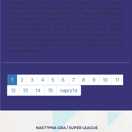
Dotarliśmy do chwili, że opinia publiczna ma pewne
oczekiwania wobec mieszkańców Surgut, nawet w przypadku
meczu z mistrzem na jego stronie. Co więcej, oczekiwania te
są uzasadnione, przynajmniej w pierwszym secie. Kiedy
Alexander Kostadinov został pokryty po raz drugi i wynik
został osiągnięty 6:9, my?l, że wszystko pójdzie według
zwyczajowego scenariusza takich spotkań. Jednak Nikiforow
zakończył przedłużającą się wymianę rzutem wolnym po
podaniu Aleksandra Kostadinowa, a następnie wydano
blokadę Wołkowowi, 11:11.
1
2
3
4
5
6
7
8
9
10
11
12
13
14
15
naprz?d
NAST?PNA GRA / SUPER LEAGUE