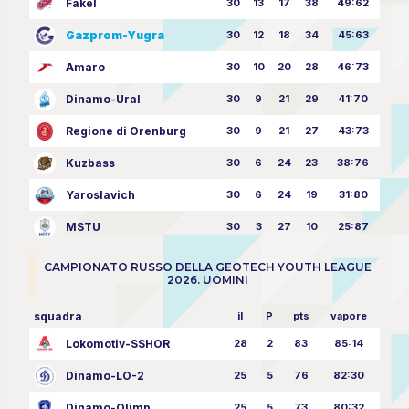
Fakel
30
13
17
38
49:62
Gazprom-Yugra
30
12
18
34
45:63
Amaro
30
10
20
28
46:73
Dinamo-Ural
30
9
21
29
41:70
Regione di Orenburg
30
9
21
27
43:73
Kuzbass
30
6
24
23
38:76
Yaroslavich
30
6
24
19
31:80
MSTU
30
3
27
10
25:87
CAMPIONATO RUSSO DELLA GEOTECH YOUTH LEAGUE
2026. UOMINI
squadra
il
P
pts
vapore
Lokomotiv-SSHOR
28
2
83
85:14
Dinamo-LO-2
25
5
76
82:30
Dinamo-Olimp
25
5
73
80:32