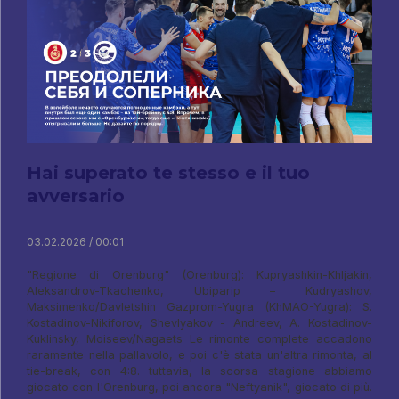
Hai superato te stesso e il tuo
avversario
03.02.2026 / 00:01
"Regione di Orenburg" (Orenburg): Kupryashkin-Khljakin,
Aleksandrov-Tkachenko, Ubiparip – Kudryashov,
Maksimenko/Davletshin Gazprom-Yugra (KhMAO-Yugra): S.
Kostadinov-Nikiforov, Shevlyakov - Andreev, A. Kostadinov-
Kuklinsky, Moiseev/Nagaets Le rimonte complete accadono
raramente nella pallavolo, e poi c'è stata un'altra rimonta, al
tie-break, con 4:8. tuttavia, la scorsa stagione abbiamo
giocato con l'Orenburg, poi ancora "Neftyanik", giocato di più.