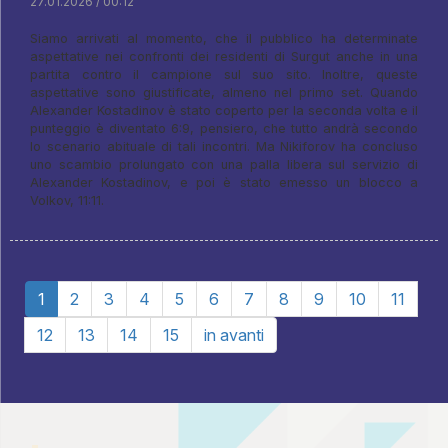
27.01.2026 / 00:12
Siamo arrivati ​​al momento, che il pubblico ha determinate
aspettative nei confronti dei residenti di Surgut anche in una
partita contro il campione sul suo sito. Inoltre, queste
aspettative sono giustificate, almeno nel primo set. Quando
Alexander Kostadinov è stato coperto per la seconda volta e il
punteggio è diventato 6:9, pensiero, che tutto andrà secondo
lo scenario abituale di tali incontri. Ma Nikiforov ha concluso
uno scambio prolungato con una palla libera sul servizio di
Alexander Kostadinov, e poi è stato emesso un blocco a
Volkov, 11:11.
1
2
3
4
5
6
7
8
9
10
11
12
13
14
15
in avanti