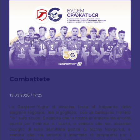
Combattete
13.03.2026 / 17:25
La Gazprom-Yugra si avvicina ferita al traguardo della
stagione regolare, ma orgoglioso, con un bellissimo numero
"10" sullo scudo. E sembra che la nostra infermeria sia ancora
aperta per l'entrata e l'uscita, e sembra che non abbiamo
bisogno di nulla dell'ultima partita di Nizhny Novgorod, e
sembra che sia arrivato il momento di prepararsi per i