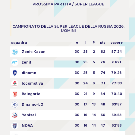
PROSSIMA PARTITA / SUPER LEAGUE
CAMPIONATO DELLA SUPER LEAGUE DELLA RUSSIA 2026.
UOMINI
squadra
e
il
P
pts
vapore
Zenit-Kazan
30
28
2
82
87:24
zenit
30
25
5
76
81:21
dinamo
30
25
5
74
79:26
locomotiva
30
24
6
71
77:33
Belogorie
30
21
9
64
70:40
Dinamo-LO
30
17
13
48
63:57
Yenisei
30
16
14
50
59:53
NOVA
30
16
14
47
62:58