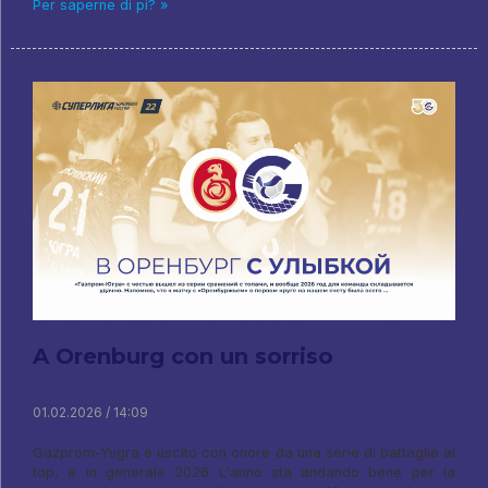
Per saperne di pi? »
A Orenburg con un sorriso
01.02.2026 / 14:09
Gazprom-Yugra è uscito con onore da una serie di battaglie al
top, e in generale 2026 L'anno sta andando bene per la