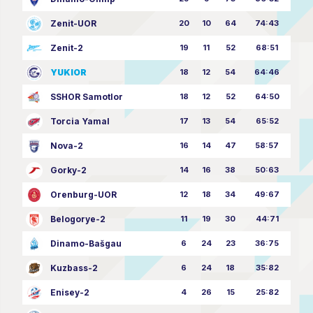
Zenit-UOR
20
10
64
74:43
Zenit-2
19
11
52
68:51
YUKIOR
18
12
54
64:46
SSHOR Samotlor
18
12
52
64:50
Torcia Yamal
17
13
54
65:52
Nova-2
16
14
47
58:57
Gorky-2
14
16
38
50:63
Orenburg-UOR
12
18
34
49:67
Belogorye-2
11
19
30
44:71
Dinamo-Bašgau
6
24
23
36:75
Kuzbass-2
6
24
18
35:82
Enisey-2
4
26
15
25:82