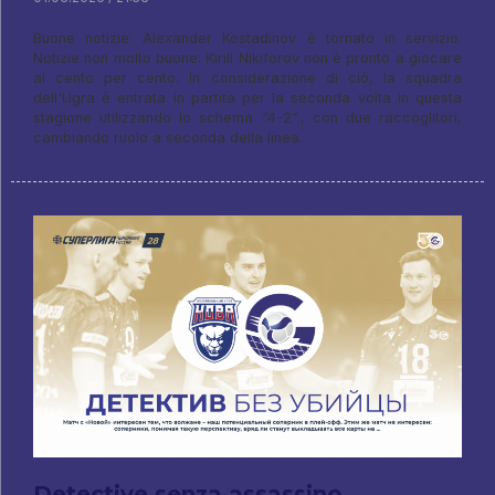
Buone notizie: Alexander Kostadinov è tornato in servizio.
Notizie non molto buone: Kirill Nikiforov non è pronto a giocare
al cento per cento. In considerazione di ciò, la squadra
dell'Ugra è entrata in partita per la seconda volta in questa
stagione utilizzando lo schema “4-2”., con due raccoglitori,
cambiando ruolo a seconda della linea.
Detective senza assassino