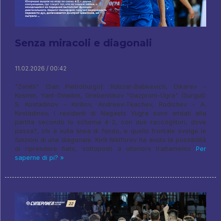
Senza miracoli e diagonali
11.02.2026 / 00:42
"Zenith" (San Pietroburgo): Kobzar-Babkevich, Dikarev –
Kosmin, Yant-Dineikin, Grebennikov "Gazprom-Ugra" (Surgut):
S. Kostadinov – Kirillov, Andreev-Tkachev, Rodichev – A.
Kostadinov, I residenti di Nagaets Yugra sono andati alla
partita secondo lo schema 4-2, con due raccoglitori, dove
passa?, chi è sulla linea di fondo, e quello frontale svolge le
funzioni di una diagonale. Kirill Nikiforov ha avuto la possibilità
di riprendere fiato, sottoposti a ulteriore trattamento
Per
saperne di pi? »