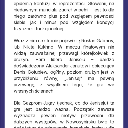
epidemią kontuzji w reprezentacji Słowenii, na
niedawnym mundialu zagrał w pełni – jest to dla
niego zarówno plus pod względem pewności
siebie, jak i minus pod względem kondycji
fizycznej i funkcjonalnej.
Wraz z nim na stronie pojawi się Rusłan Galimov,
lub Nikita Kukhno. W meczu finałowym nie
widzę zauważalnej przewagi którejkolwiek z
drużyn. Para libero Jeniseju – bardzo
doświadczony Aleksander Janutow i obiecujący
Denis Gołubiew. og?lny, poziom drużyn jest w
przybliżeniu równy, „Jenisej” ma pewną
przewagę, z wyjątkiem tego, że gra we
własnych ścianach.
Dla Gazprom-Jugry (jednak, co do Jeniseju) ta
gra jest bardzo ważna. Początek zawsze
wyznacza pewien motyw przewodni dla
dalszych występów, w Nowosybirsku było to