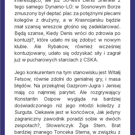
interesująco, ale już 30-letni Denis Shenkel z
tego samego Dynamo-LO: w Sosnowym Borze
zmuszony był deptać plac za potężnymi plecami
kolegów z drużyny, a w Krasnojarsku będzie
miał szansę wreszcie głośno się zadeklarować.
Będą szanse, Kiedy Denis wróci do zdrowia po
kontuzji?, które udało mi się zdobyć w nowym
klubie. Ale Rybakow, również wcześniej
kontuzjowany, udało się odzyskać siły i zagrał
już w pucharowych starciach z CSKA.
Jego konkurentem na tym stanowisku jest Witalij
Fetsow, równie zdolni do genialnej gry, i masa
błędów. Na przekątnej Gazprom-Jugra i Jenisej
mają co najmniej parytet. Ale rozgrywający
Konstantin Osipow wygląda na bardziej
doświadczonego niż jego młodzi koledzy z
Surguta. Ciekawie jest w końcówce, Jak jedyny
zagraniczny zawodnik poradzi sobie w dwóch
zespołach?, Słoweńczyk Žiga Stern. Brat
bardziej znanego Tonceka Sterna, w związku z