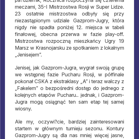
pa?dziernik, Rocznica rozpoczyna się czterema
meczami, 35-I Mistrzostwa Rosji w Super Lidze.
23 ostatnie mistrzostwa odbyły się przy
niezastąpionym udziale Gazprom-Jugry, która
nigdy nie spadła poniżej 12. miejsca w tabeli
finałowej, obecna przerwa w fazie play-off.
Mistrzostwa rozpoczną mieszkańcy Ugry 19
Marsz w Krasnojarsku ze spotkaniem z lokalnym
„Jenisejem”.
Jenisej, jak Gazprom-Jugra, wygrał swoją grupę
we wstępnej fazie Pucharu Rosji, w półfinale
pokonał CSKA z ekstraklasy „A” i teraz walczy z
„Fakelem” o bezpośredni dostęp do jednego z
kolejnych etapów Pucharu.. jednak, i Gazprom-
Jugra mogą osiągnąć ten sam etap tej samej
wiosny.
Ale my, oczywi?cie, bardziej zainteresowani
startem w głównym turnieju sezonu. Kontury
Gazprom-Jugry są dla nas mniej więcej jasne,