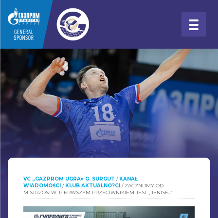
VC „GAZPROM UGRA» G. SURGUT
/
KANAŁ
WIADOMOŚCI
/
KLUB AKTUALNO?CI
/
ZACZNIJMY OD
MISTRZOSTW. PIERWSZYM PRZECIWNIKIEM JEST „JENISEJ”