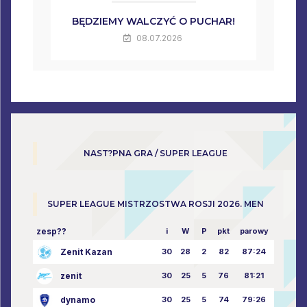
BĘDZIEMY WALCZYĆ O PUCHAR!
08.07.2026
NAST?PNA GRA / SUPER LEAGUE
SUPER LEAGUE MISTRZOSTWA ROSJI 2026. MEN
zesp??
i
W
P
pkt
parowy
Zenit Kazan
30
28
2
82
87:24
zenit
30
25
5
76
81:21
dynamo
30
25
5
74
79:26