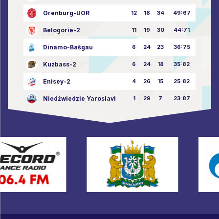
Orenburg-UOR
12
18
34
49:67
Belogorie-2
11
19
30
44:71
Dinamo-Bašgau
6
24
23
36:75
Kuzbass-2
6
24
18
35:82
Enisey-2
4
26
15
25:82
Niedźwiedzie Yaroslavl
1
29
7
23:87