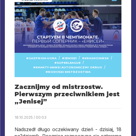
/
/
/
GAZPROM-UGRA
JENISEJ
KRASNOJARSK
/
SUPERLEAGUE
/
KHANTY-MANSI AUTONOMICZNY OKRUG
ROSYJSKI MISTRZOSTWA
Zacznijmy od mistrzostw.
Pierwszym przeciwnikiem jest
„Jenisej”
18.10.2025 / 00:03
Nadszedł długo oczekiwany dzień - dzisiaj, 18