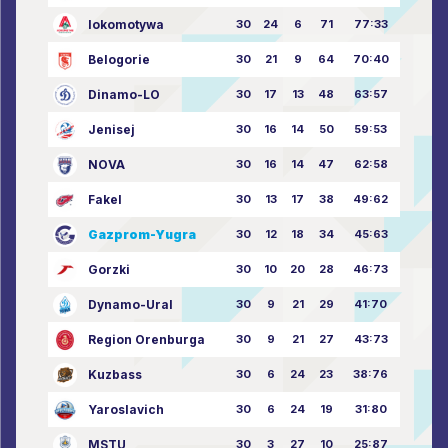
lokomotywa
30
24
6
71
77:33
Belogorie
30
21
9
64
70:40
Dinamo-LO
30
17
13
48
63:57
Jenisej
30
16
14
50
59:53
NOVA
30
16
14
47
62:58
Fakel
30
13
17
38
49:62
Gazprom-Yugra
30
12
18
34
45:63
Gorzki
30
10
20
28
46:73
Dynamo-Ural
30
9
21
29
41:70
Region Orenburga
30
9
21
27
43:73
Kuzbass
30
6
24
23
38:76
Yaroslavich
30
6
24
19
31:80
MSTU
30
3
27
10
25:87