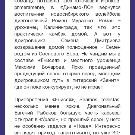
команда потеряла трех ключевых игроков
.
primeramente,
в «Динамо-ЛО» вернулся
воспитанник новосибирского волейбола
диагональный Роман Мурашко
.
Роман –
уроженец Калининграда
,
так что это
практически камбэк домой
.
А вот у
доигровщика Семена Дмитриева
возвращение домой полноценное – Семен
родом из Соснового Бора
.
Не увидим мы в
составе «Енисея» и местного уроженца
Максима Бочарова
.
Ярко проведенный
предыдущий сезон открыл перед молодым
доигровщиком путь в питерский «Зенит»
,
где он пока конкурирует
,
но не играет
.
Приобретения «Енисея»
, Seamos realistas,
несколько менее яркие
.
Диагональный
Евгений Рыбаков большую часть карьеры
отыграл в «Урале»
,
но прошлый сезон у него
не особенно задался в «Нове»
.
Интересно
выглядит приход талантливого
,
но уже 30-