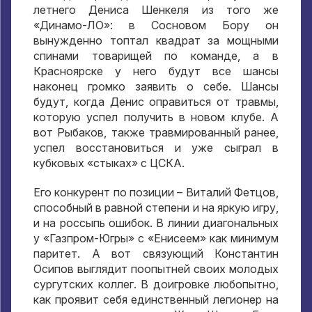
летнего Дениса Шенкеля из того же
«Динамо-ЛО»
:
в Сосновом Бору он
вынужденно топтал квадрат за мощными
спинами товарищей по команде
,
а в
Красноярске у него будут все шансы
наконец громко заявить о себе
.
Шансы
будут
,
когда Денис оправиться от травмы
,
которую успел получить в новом клубе
.
А
вот Рыбаков
,
также травмированный ранее
,
успел восстановиться и уже сыграл в
кубковых «стыках» с ЦСКА
.
Его конкурент по позиции – Виталий Фетцов
,
способный в равной степени и на яркую игру
,
и на россыпь ошибок
.
В линии диагональных
у «Газпром-Югры» с «Енисеем» как минимум
паритет
.
А вот связующий Константин
Осипов выглядит поопытней своих молодых
сургутских коллег
.
В доигровке любопытно
,
как проявит себя единственный легионер на