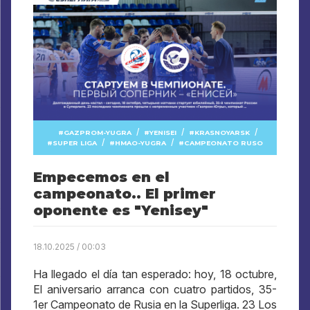
/
/
/
GAZPROM-YUGRA
YENISEI
KRASNOYARSK
/
/
SUPER LIGA
HMAO-YUGRA
CAMPEONATO RUSO
Empecemos en el
campeonato.. El primer
oponente es "Yenisey"
18.10.2025 / 00:03
Ha llegado el día tan esperado: hoy, 18 octubre,
El aniversario arranca con cuatro partidos, 35-
1er Campeonato de Rusia en la Superliga. 23 Los