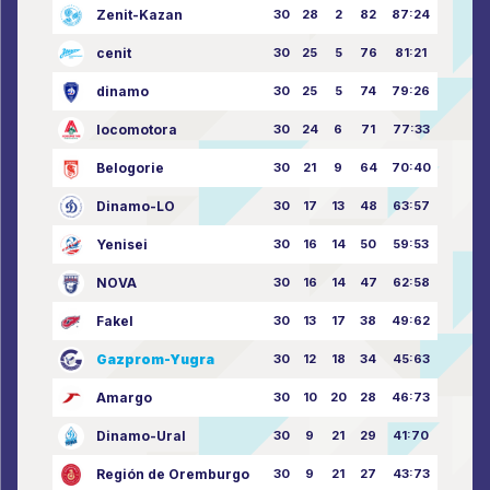
Zenit-Kazan
30
28
2
82
87:24
cenit
30
25
5
76
81:21
dinamo
30
25
5
74
79:26
locomotora
30
24
6
71
77:33
Belogorie
30
21
9
64
70:40
Dinamo-LO
30
17
13
48
63:57
Yenisei
30
16
14
50
59:53
NOVA
30
16
14
47
62:58
Fakel
30
13
17
38
49:62
Gazprom-Yugra
30
12
18
34
45:63
Amargo
30
10
20
28
46:73
Dinamo-Ural
30
9
21
29
41:70
Región de Oremburgo
30
9
21
27
43:73