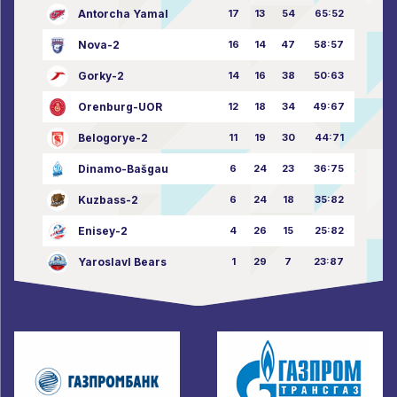
Antorcha Yamal
17
13
54
65:52
Nova-2
16
14
47
58:57
Gorky-2
14
16
38
50:63
Orenburg-UOR
12
18
34
49:67
Belogorye-2
11
19
30
44:71
Dinamo-Bašgau
6
24
23
36:75
Kuzbass-2
6
24
18
35:82
Enisey-2
4
26
15
25:82
Yaroslavl Bears
1
29
7
23:87