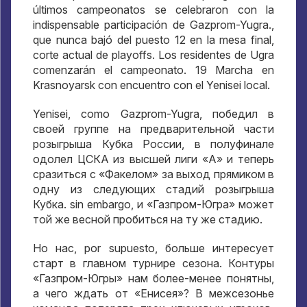
últimos campeonatos se celebraron con la
indispensable participación de Gazprom-Yugra.,
que nunca bajó del puesto 12 en la mesa final,
corte actual de playoffs. Los residentes de Ugra
comenzarán el campeonato. 19 Marcha en
Krasnoyarsk con encuentro con el Yenisei local.
Yenisei, como Gazprom-Yugra,
победил в
своей группе на предварительной части
розыгрыша Кубка России
,
в полуфинале
одолел ЦСКА из высшей лиги «А» и теперь
сразиться с «Факелом» за выход прямиком в
одну из следующих стадий розыгрыша
Кубка
. sin embargo,
и «Газпром-Югра» может
той же весной пробиться на ту же стадию
.
Но нас
, por supuesto,
больше интересует
старт в главном турнире сезона
.
Контуры
«Газпром-Югры» нам более-менее понятны
,
а чего ждать от «Енисея»
?
В межсезонье