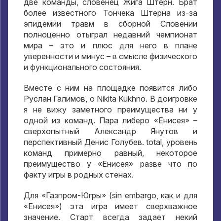
две команды
,
словенец Жига Штерн
.
Брат
более известного Тончека Штерна из-за
эпидемии травм в сборной Словении
полноценно отыграл недавний чемпионат
мира – это и плюс для него в плане
уверенности и минус – в смысле физического
и функционального состояния
.
Вместе с ним на площадке появится либо
Руслан Галимов
, o Nikita Kukhno.
В доигровке
я не вижу заметного преимущества ни у
одной из команд
.
Пара либеро «Енисея»
–
сверхопытный Александр Янутов и
перспективный Денис Голубев
. total,
уровень
команд примерно равный
,
некоторое
преимущество у «Енисея» разве что по
факту игры в родных стенах
.
Для «Газпром-Югры»
(sin embargo,
как и для
«Енисея»
)
эта игра имеет сверхважное
значение
.
Старт всегда задает некий