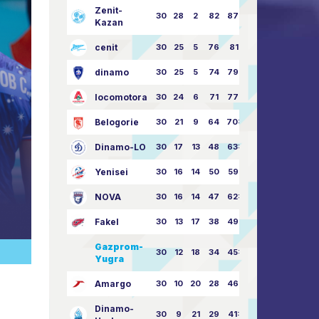
Zenit-
30
28
2
82
87:24
Kazan
cenit
30
25
5
76
81:21
dinamo
30
25
5
74
79:26
locomotora
30
24
6
71
77:33
Belogorie
30
21
9
64
70:40
Dinamo-LO
30
17
13
48
63:57
Yenisei
30
16
14
50
59:53
NOVA
30
16
14
47
62:58
Fakel
30
13
17
38
49:62
Gazprom-
30
12
18
34
45:63
Yugra
Amargo
30
10
20
28
46:73
Dinamo-
30
9
21
29
41:70