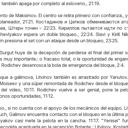
y también apaga por completo al esloveno., 21:19.
to de Maksimov. El centro se retira primero con confianza., y
laneador, 21:21.
Костадинов и Цепков обмениваются ат
ема
,
Штерн точен –
22:23.
Кириллов пытается идти по с
hevlyakov espera un doble bloqueo., 22:24. Slavi y Kirill Nik
tern presiona el set con un ataque desde un bloqueo, 23:25.
 Surgut huye de la decepción de perderse el final del primer s
s muy importante.: o fracaso total, o la oportunidad de engan
 Rodichev desenrosca la bola de emergencia del bloque, 2:4.
que a galimova, Litvinov también es arrastrado por Yanutov.
 Moiseev y una súper remontada de Rodichev desde el bloque,
del video, 10:11. Rodichev vuelve a ser genial, pone la pel
onos oportunidades, 11:12.
., si no cuenta con el apoyo de los mecánicos del equipo. Li
uch, Galimov encuentra contacto con el bloqueo en la última pa
yakov casi mete la pelota en la cancha. 11:17. "Yenisei" fu
cogida acentuada en la recepción flotante.: Litvínov, Kostad