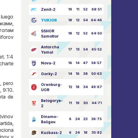
Zenit-2
19
11
52
68:51
 luego
YUKIOR
18
12
54
64:46
аками
,
топам
SSHOR
18
12
52
64:50
Samotlor
iforov
Antorcha
17
13
54
65:52
Yamal
et. 1:4
charte
Nova-2
16
14
47
58:57
Gorky-2
14
16
38
50:63
, pero
Orenburg-
12
18
34
49:67
 9:10.
UOR
ota de
Belogorye-
11
19
30
44:71
2
tvinov
Dinamo-
6
24
23
36:75
Bašgau
rtida,
nciona
Kuzbass-2
6
24
18
35:82
inov y