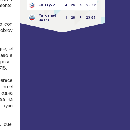
mente,
Enisey-2
4
26
15
25:82
Yaroslavl
1
29
7
23:87
Bears
do con
 Bobrov
ue, el
paso a
pase.,
:18.
parece
 en el
 одна
ва на
 руки
х
. que,