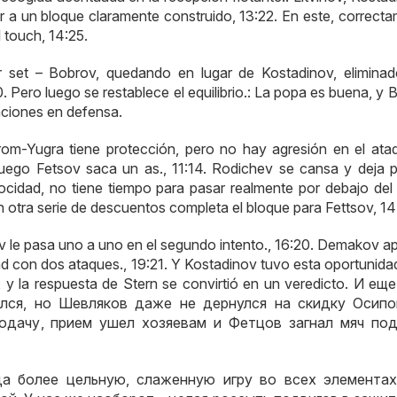
 a un bloque claramente construido, 13:22. En este, correcta
l touch, 14:25.
er set – Bobrov, quedando en lugar de Kostadinov, elimina
. Pero luego se restablece el equilibrio.: La popa es buena, y
aciones en defensa.
rom-Yugra tiene protección, pero no hay agresión en el ataq
uego Fetsov saca un as., 11:14. Rodichev se cansa y deja 
ocidad, no tiene tiempo para pasar realmente por debajo del 
on otra serie de descuentos completa el bloque para Fettsov, 14
ov le pasa uno a uno en el segundo intento., 16:20. Demakov a
ad con dos ataques., 19:21. Y Kostadinov tuvo esta oportunidad
, y la respuesta de Stern se convirtió en un veredicto.
И еще
лся
,
но Шевляков даже не дернулся на скидку Осипо
одачу
,
прием ушел хозяевам и Фетцов загнал мяч под
да более цельную
,
слаженную игру во всех элемента