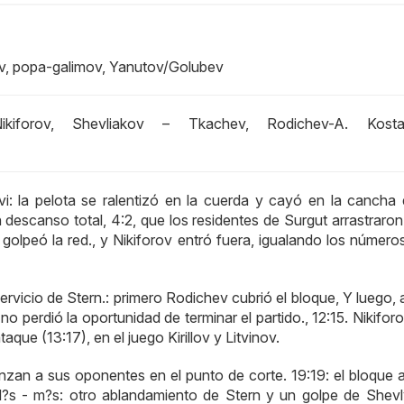
v, popa-galimov, Yanutov/Golubev
forov, Shevliakov – Tkachev, Rodichev-A. Kostad
 la pelota se ralentizó en la cuerda y cayó en la cancha 
n descanso total, 4:2, que los residentes de Surgut arrastraro
olpeó la red., y Nikiforov entró fuera, igualando los números
ervicio de Stern.: primero Rodichev cubrió el bloque, Y luego, 
o perdió la oportunidad de terminar el partido., 12:15. Nikiforo
aque (13:17), en el juego Kirillov y Litvinov.
nzan a sus oponentes en el punto de corte. 19:19: el bloque a
M?s - m?s: otro ablandamiento de Stern y un golpe de Shev