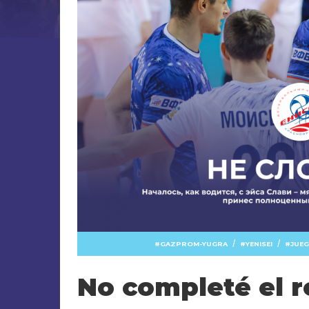
/
/
GAZPROM-YUGRA
YENISEI
JUEG
No completé el 