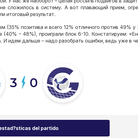
мой
.
У нас же наоборот – целая россыпь подвигов в защит
 не сложилось в систему
.
А вот плавающий прием
,
огр
ли итоговый результат
.
ем
(35%
позитива и всего
12%
отличного против
49% y 
е
(40% – 48%),
проиграли блок
6-10.
Констатируем
:
«Ен
а
.
И идем дальше – надо разобрать ошибки
,
ведь уже в ч
3
0
estad?sticas del partido