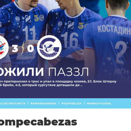
/
/
/
O DE VISITANTE
KRASNOYARSK
SUPERLIGA
HMAO-YUGRA
rompecabezas