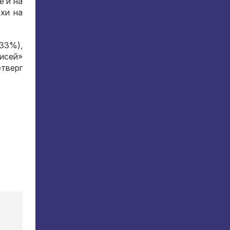
е и на
ехи на
33%),
исей»
етверг