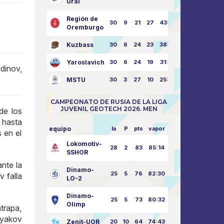
Ural
Región de
30
9
21
27
43:73
Oremburgo
Kuzbass
30
6
24
23
38:76
Yaroslavich
30
6
24
19
31:80
inov,
MSTU
30
3
27
10
25:87
CAMPEONATO DE RUSIA DE LA LIGA
JUVENIL GEOTECH 2026. MEN
de los
n hasta
equipo
la
P
pts
vapor
 en el
Lokomotiv-
28
2
83
85:14
SSHOR
ante la
Dinamo-
25
5
76
82:30
v falla
LO-2
Dinamo-
25
5
73
80:32
Olimp
trapa,
lyakov
Zenit-UOR
20
10
64
74:43