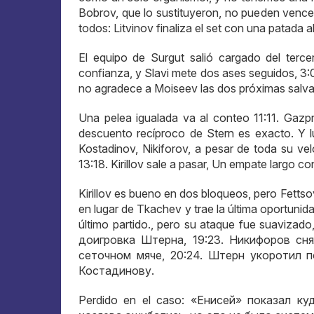
Bobrov, que lo sustituyeron, no pueden vencer
todos: Litvinov finaliza el set con una patada a
El equipo de Surgut salió cargado del terc
confianza, y Slavi mete dos ases seguidos, 3:0
no agradece a Moiseev las dos próximas salv
Una pelea igualada va al conteo 11:11. Gazp
descuento recíproco de Stern es exacto. Y l
Kostadinov, Nikiforov, a pesar de toda su vel
13:18. Kirillov sale a pasar, Un empate largo c
Kirillov es bueno en dos bloqueos, pero Fetts
en lugar de Tkachev y trae la última oportunid
último partido., pero su ataque fue suavizado
доигровка Штерна
, 19:23.
Никифоров сня
сеточном мяче
, 20:24.
Штерн укоротил п
Костадинову
.
Perdido en el caso:
«Енисей» показал ку