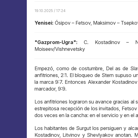
19.10.2025 / 17:24
Yenisei:
Ósipov – Fetsov, Maksimov – Tsepko
"Gazprom-Ugra":
C. Kostadinov – Niki
Moiseev/Vishnevetsky
Empezó, como de costumbre, Del as de Slavi:
anfitriones, 2:1. El bloqueo de Stern supuso u
la marca 9:7. Entonces Alexander Kostadinov g
marcador, 9:9.
Los anfitriones lograron su avance gracias al s
estrepitosa recepción de los invitados, Fetsov n
dos veces en la cancha: en el servicio y en el at
Los habitantes de Surgut los persiguen y alca
Kostadinov, Litvinov y Shevlyakov anotan. 