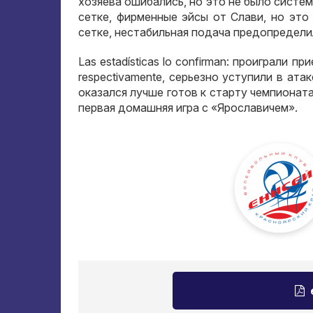
хозяева ошибались
,
но это не было систе
сетке
,
фирменные эйсы от Слави
,
но это
сетке
,
нестабильная подача предопредели
Las estadísticas lo confirman:
проиграли при
respectivamente,
серьезно уступили в атак
оказался лучше готов к старту чемпионат
первая домашняя игра с «Ярославичем»
.