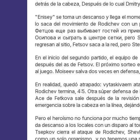
detrás de la cabeza, Después de lo cual Dmitr
"Enisey" se toma un descanso y llega el momen
lo saca del movimiento de Rodichev con un p
Фетцов еще раз выбивает гостей из при
Осипова и сыграть в центре сетки
, pero S
regresan al sitio, Fetsov saca a la red, pero S
En el inicio del segundo partido, el equipo de
después del as de Fetsov. El próximo sorteo e
al juego. Moiseev salva dos veces en defensa,
En realidad, quedó atrapado: vytaskivaem ata
Rodichev termina, 4:5. Otra súper defensa de
Ace de Fetkova sale después de la revisión 
emergencia sobre la cabeza en la línea, dejánd
Pero el heroísmo no funciona por mucho tiempo
da descanso a los locales con un disparo al to
Tsepkov cierra el ataque de Rodichev, Shevl
como un solo organismo., y no tenemos una re