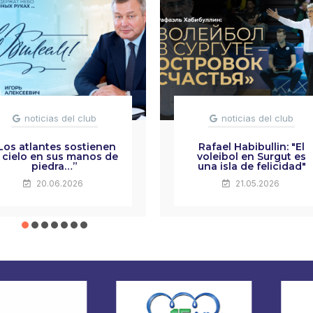
noticias del club
noticias del club
Los atlantes sostienen
Rafael Habibullin: "El
l cielo en sus manos de
voleibol en Surgut es
piedra…”
una isla de felicidad"
20.06.2026
21.05.2026