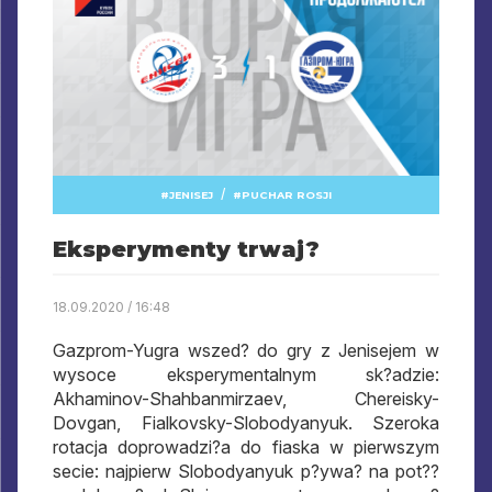
/
JENISEJ
PUCHAR ROSJI
Eksperymenty trwaj?
18.09.2020 / 16:48
Gazprom-Yugra wszed? do gry z Jenisejem w
wysoce eksperymentalnym sk?adzie:
Akhaminov-Shahbanmirzaev, Chereisky-
Dovgan, Fialkovsky-Slobodyanyuk. Szeroka
rotacja doprowadzi?a do fiaska w pierwszym
secie: najpierw Slobodyanyuk p?ywa? na pot??