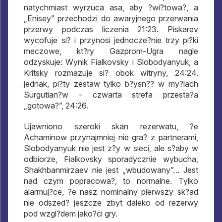
natychmiast wyrzuca asa, aby ?wi?towa?, a
„Enisey” przechodzi do awaryjnego przerwania
przerwy podczas liczenia 21:23. Piskarev
wycofuje si? i przynosi jednocze?nie trzy pi?ki
meczowe, kt?ry Gazprom-Ugra nagle
odzyskuje: Wynik Fialkovsky i Slobodyanyuk, a
Kritsky rozmazuje si? obok witryny, 24:24.
jednak, pi?ty zestaw tylko b?ysn?? w my?lach
Surgutian?w - czwarta strefa przesta?a
„gotowa?”, 24:26.
Ujawniono szeroki skan rezerwatu, ?e
Achaminow przynajmniej nie gra? z partnerami,
Slobodyanyuk nie jest z?y w sieci, ale s?aby w
odbiorze, Fialkovsky sporadycznie wybucha,
Shakhbanmirzaev nie jest „wbudowany”… Jest
nad czym popracowa?, to normalne. Tylko
alarmuj?ce, ?e nasz nominalny pierwszy sk?ad
nie odszed? jeszcze zbyt daleko od rezerwy
pod wzgl?dem jako?ci gry.