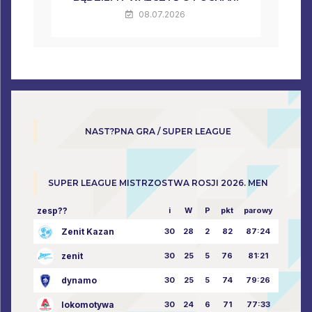
08.07.2026
NAST?PNA GRA / SUPER LEAGUE
SUPER LEAGUE MISTRZOSTWA ROSJI 2026. MEN
zesp??
i
W
P
pkt
parowy
Zenit Kazan
30
28
2
82
87:24
zenit
30
25
5
76
81:21
dynamo
30
25
5
74
79:26
lokomotywa
30
24
6
71
77:33