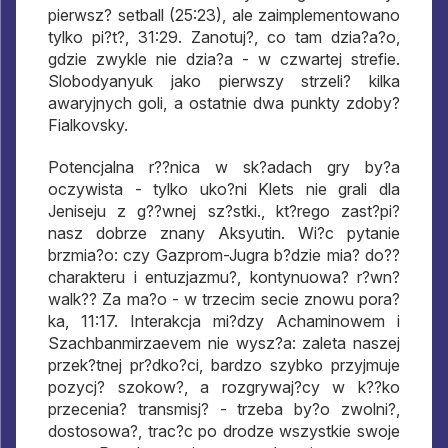
pierwsz? setball (25:23), ale zaimplementowano
tylko pi?t?, 31:29. Zanotuj?, co tam dzia?a?o,
gdzie zwykle nie dzia?a - w czwartej strefie.
Slobodyanyuk jako pierwszy strzeli? kilka
awaryjnych goli, a ostatnie dwa punkty zdoby?
Fialkovsky.
Potencjalna r??nica w sk?adach gry by?a
oczywista - tylko uko?ni Klets nie grali dla
Jeniseju z g??wnej sz?stki., kt?rego zast?pi?
nasz dobrze znany Aksyutin. Wi?c pytanie
brzmia?o: czy Gazprom-Jugra b?dzie mia? do??
charakteru i entuzjazmu?, kontynuowa? r?wn?
walk?? Za ma?o - w trzecim secie znowu pora?
ka, 11:17. Interakcja mi?dzy Achaminowem i
Szachbanmirzaevem nie wysz?a: zaleta naszej
przek?tnej pr?dko?ci, bardzo szybko przyjmuje
pozycj? szokow?, a rozgrywaj?cy w k??ko
przecenia? transmisj? - trzeba by?o zwolni?,
dostosowa?, trac?c po drodze wszystkie swoje