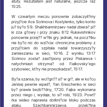
atuty. Rezultatem jest naturalne, jeszcze raz
15:25.
W czwartym meczu ponownie zobaczyli?my
przyj?cie Ace Scrimova i Kostylenko, tylko konto
ju? by?o 5:9. Shakhbanmirzaev nadal zbiera? pi?
ki zza g?owy i przy znaku 8:12 Rukavishnikov
ponownie przej?? w?tki gry. jednak, na pocz?tku
nie by?o nic do wzi?cia: chroniczne problemy z
przyj?ciem do szpitala nadal towarzyszy?y
zamieszaniu w sieci, 10:16. Z wyniku 13:17
Scrimov zosta? zast?piony przez Piskareva i
natychmiast otrzyma? od Fialkovsky'ego
szybowiec, kt?ry nie przeszkadza?, 15:17.
By?a szansa, by wci?gn?? si? w gr?, ale w ko?cu
Jenisej pewnie wpad?, Yan Ereschenko w sieci
by? prawie bezb??dny, 17:20. Fajka wykonana
przez niego i, wydaje, to si? robi, 19:23. Powt?
rka wideo naprawia dotkni?cie bloku podczas
ataku Szachbanmirzaeva, przek?tna