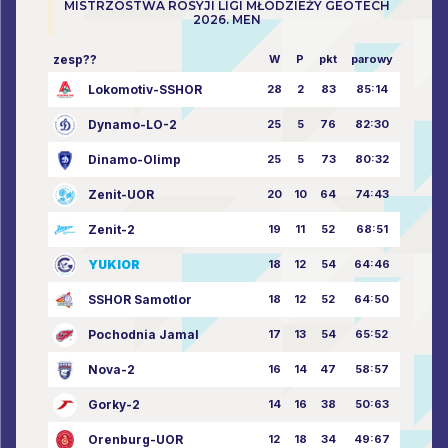
MISTRZOSTWA ROSYJI LIGI MŁODZIEŻY GEOTECH
2026. MEN
zesp??
W
P
pkt
parowy
Lokomotiv-SSHOR
28
2
83
85:14
Dynamo-LO-2
25
5
76
82:30
Dinamo-Olimp
25
5
73
80:32
Zenit-UOR
20
10
64
74:43
Zenit-2
19
11
52
68:51
YUKIOR
18
12
54
64:46
SSHOR Samotlor
18
12
52
64:50
Pochodnia Jamal
17
13
54
65:52
Nova-2
16
14
47
58:57
Gorky-2
14
16
38
50:63
Orenburg-UOR
12
18
34
49:67