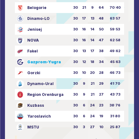
Belogorie
30
21
9
64
70:40
Dinamo-LO
30
17
13
48
63:57
Jenisej
30
16
14
50
59:53
NOVA
30
16
14
47
62:58
Fakel
30
13
17
38
49:62
Gazprom-Yugra
30
12
18
34
45:63
Gorzki
30
10
20
28
46:73
Dynamo-Ural
30
9
21
29
41:70
Region Orenburga
30
9
21
27
43:73
Kuzbass
30
6
24
23
38:76
Yaroslavich
30
6
24
19
31:80
MSTU
30
3
27
10
25:87