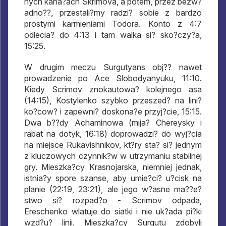
nych kana?ach Skrimova, a potem, przez bezw?
adno??, przestali?my radzi? sobie z bardzo
prostymi karmieniami Todora. Konto z 4:7
odlecia? do 4:13 i tam walka si? sko?czy?a,
15:25.
W drugim meczu Surgutyans obj?? nawet
prowadzenie po Ace Slobodyanyuku, 11:10.
Kiedy Scrimov znokautowa? kolejnego asa
(14:15), Kostylenko szybko przeszed? na lini?
ko?cow? i zapewni? doskona?e przyj?cie, 15:15.
Dwa b??dy Achaminowa (mija? Chereysky i
rabat na dotyk, 16:18) doprowadzi? do wyj?cia
na miejsce Rukavishnikov, kt?ry sta? si? jednym
z kluczowych czynnik?w w utrzymaniu stabilnej
gry. Mieszka?cy Krasnojarska, niemniej jednak,
istnia?y spore szanse, aby umie?ci? u?cisk na
planie (22:19, 23:21), ale jego w?asne ma??e?
stwo si? rozpad?o - Scrimov odpada,
Ereschenko wlatuje do siatki i nie uk?ada pi?ki
wzd?u? linii. Mieszka?cy Surgutu zdobyli