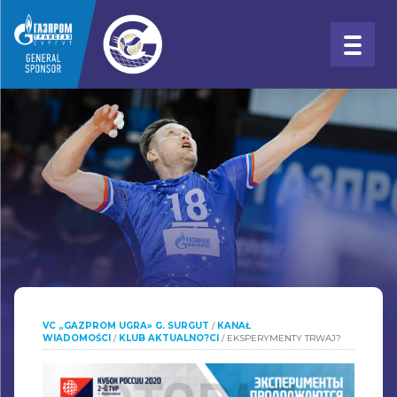
VC „GAZPROM UGRA» G. SURGUT
/
KANAŁ
WIADOMOŚCI
/
KLUB AKTUALNO?CI
/
EKSPERYMENTY TRWAJ?