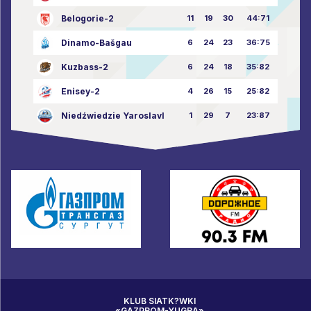
Belogorie-2
11
19
30
44:71
Dinamo-Bašgau
6
24
23
36:75
Kuzbass-2
6
24
18
35:82
Enisey-2
4
26
15
25:82
Niedźwiedzie Yaroslavl
1
29
7
23:87
KLUB SIATK?WKI
«GAZPROM-YUGRA»