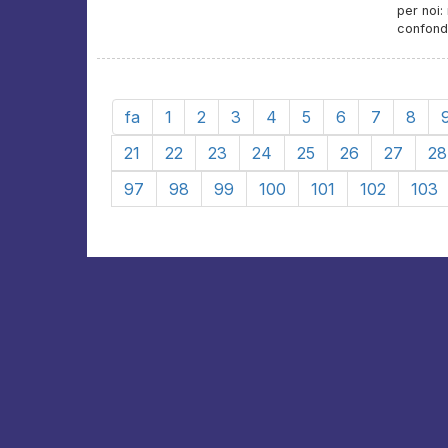
per noi:
confond
fa
1
2
3
4
5
6
7
8
21
22
23
24
25
26
27
28
97
98
99
100
101
102
103