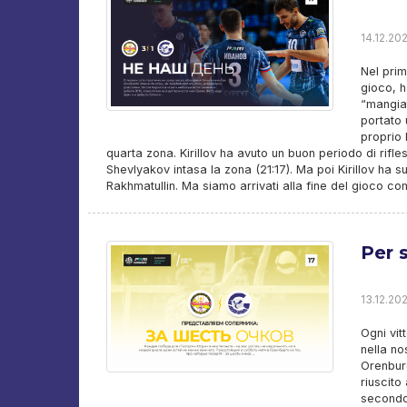
14.12.20
Nel prim
gioco, h
“mangiat
portato 
proprio 
quarta zona. Kirillov ha avuto un buon periodo di rifle
Shevlyakov intasa la zona (21:17). Ma poi Kirillov ha su
Rakhmatullin. Ma siamo arrivati ​​alla fine del gioco 
Per 
13.12.20
Ogni vi
nella no
Orenburg
riuscito
secondo