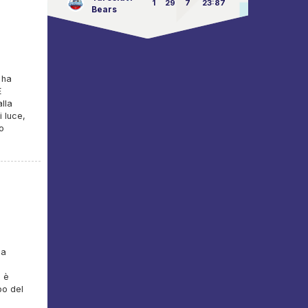
1
29
7
23:87
Bears
 ha
E
alla
i luce,
to
ma
, è
bo del