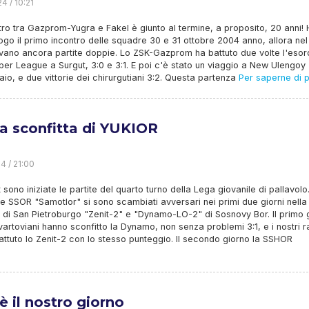
4 / 10:21
ro tra Gazprom-Yugra e Fakel è giunto al termine, a proposito, 20 anni!
ogo il primo incontro delle squadre 30 e 31 ottobre 2004 anno, allora nel
vano ancora partite doppie. Lo ZSK-Gazprom ha battuto due volte l'esor
per League a Surgut, 3:0 e 3:1. E poi c'è stato un viaggio a New Ulengoy
io, e due vittorie dei chirurgutiani 3:2. Questa partenza
Per saperne di p
a sconfitta di YUKIOR
4 / 21:00
 sono iniziate le partite del quarto turno della Lega giovanile di pallavolo
 SSOR "Samotlor" si sono scambiati avversari nei primi due giorni nella
di San Pietroburgo "Zenit-2" e "Dynamo-LO-2" di Sosnovy Bor. Il primo 
vartoviani hanno sconfitto la Dynamo, non senza problemi 3:1, e i nostri 
ttuto lo Zenit-2 con lo stesso punteggio. Il secondo giorno la SSHOR
è il nostro giorno