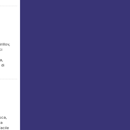
illov,
ci
a,
 di
sca,
va
facile