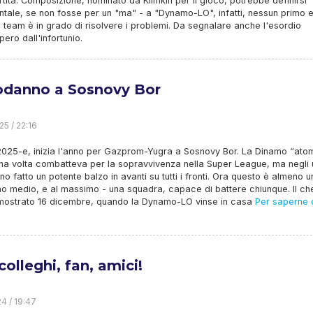
rtita. Composizione, nominato da Klimkin per il gioco, potrebbe definirsi
tale, se non fosse per un "ma" - a "Dynamo-LO", infatti, nessun primo 
 team è in grado di risolvere i problemi. Da segnalare anche l'esordio
ero dall'infortunio.
danno a Sosnovy Bor
25 / 22:16
2025-e, inizia l'anno per Gazprom-Yugra a Sosnovy Bor. La Dinamo “ato
na volta combatteva per la sopravvivenza nella Super League, ma negli u
no fatto un potente balzo in avanti su tutti i fronti. Ora questo è almeno u
o medio, e al massimo - una squadra, capace di battere chiunque. Il ch
imostrato 16 dicembre, quando la Dynamo-LO vinse in casa
Per saperne d
colleghi, fan, amici!
24 / 19:47