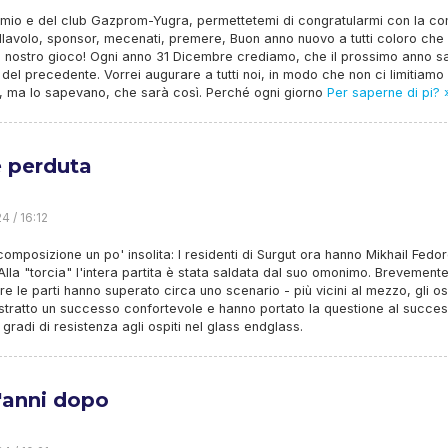
mio e del club Gazprom-Yugra, permettetemi di congratularmi con la co
llavolo, sponsor, mecenati, premere, Buon anno nuovo a tutti coloro che
l nostro gioco! Ogni anno 31 Dicembre crediamo, che il prossimo anno s
 del precedente. Vorrei augurare a tutti noi, in modo che non ci limitiamo
, ma lo sapevano, che sarà così. Perché ogni giorno
Per saperne di pi? 
 perduta
4 / 16:12
omposizione un po' insolita: I residenti di Surgut ora hanno Mikhail Fedor
Alla "torcia" l'intera partita è stata saldata dal suo omonimo. Brevemente
tre le parti hanno superato circa uno scenario - più vicini al mezzo, gli os
stratto un successo confortevole e hanno portato la questione al succe
 gradi di resistenza agli ospiti nel glass endglass.
'anni dopo