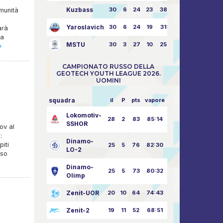
Kuzbass
30
6
24
23
38:76
munità
Yaroslavich
30
6
24
19
31:80
arà
 a
MSTU
30
3
27
10
25:87
»
CAMPIONATO RUSSO DELLA
GEOTECH YOUTH LEAGUE 2026.
UOMINI
squadra
il
P
pts
vapore
Lokomotiv-
28
2
83
85:14
SSHOR
ov al
:
Dinamo-
piti
25
5
76
82:30
LO-2
sso
Dinamo-
25
5
73
80:32
Olimp
Zenit-UOR
20
10
64
74:43
Zenit-2
19
11
52
68:51