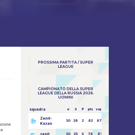
PROSSIMA PARTITA / SUPER
LEAGUE
CAMPIONATO DELLA SUPER
LEAGUE DELLA RUSSIA 2026.
UOMINI
squadra
e
il
P
pts
vapore
Zenit-
30
28
2
82
87:24
Kazan
azione
ma
zenit
30
25
5
76
81:21