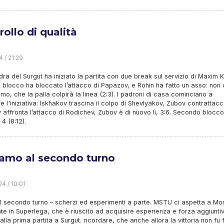
rollo di qualità
4 / 21:29
ra del Surgut ha iniziato la partita con due break sul servizio di Maxim Kir
l blocco ha bloccato l’attacco di Papazov, e Rohin ha fatto un asso: non 
o, che la palla colpirà la linea (2:3). I padroni di casa cominciano a
re l'iniziativa: Iskhakov trascina il colpo di Shevlyakov, Zubov contrattacc
 affronta l’attacco di Rodichev, Zubov è di nuovo lì, 3:6. Secondo blocco
4 (8:12).
amo al secondo turno
4 / 10:01
el secondo turno – scherzi ed esperimenti a parte. MSTU ci aspetta a Mo
te in Superlega, che è riuscito ad acquisire esperienza e forza aggiunti
 alla prima partita a Surgut. ricordare, che anche allora la vittoria non fu 