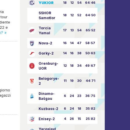
YUKIOR
18
12
54
64:46
 Ha
SSHOR
18
12
52
64:50
 tour
Samotlor
diente
 22 e
Torcia
17
13
54
65:52
i? »
Yamal
Nova-2
16
14
47
58:57
Gorky-2
14
16
38
50:63
Orenburg-
12
18
34
49:67
UOR
Belogorye-
.
11
19
30
44:71
2
giorno
Dinamo-
ragazzi
6
24
23
36:75
Bašgau
Kuzbass-2
6
24
18
35:82
Enisey-2
4
26
15
25:82
Yaroslavl