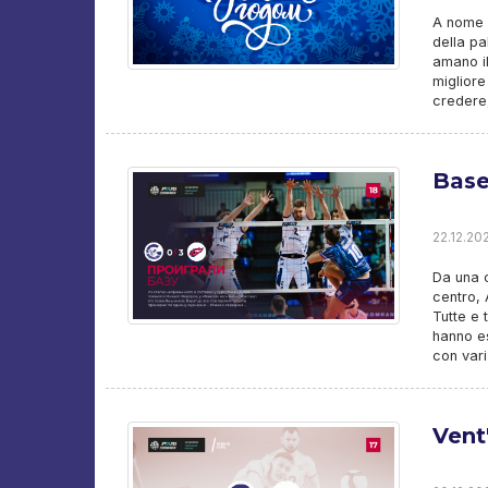
A nome 
della pa
amano i
migliore
credere
Base
22.12.202
Da una c
centro, 
Tutte e 
hanno e
con vari
Vent