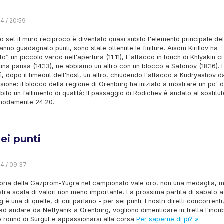
24 / 20:59
o set il muro reciproco è diventato quasi subito l'elemento principale del
anno guadagnato punti, sono state ottenute le finiture. Aisom Kirillov ha
o” un piccolo varco nell'apertura (11:11), L'attacco in touch di Khlyakin ci
una pausa (14:13), ne abbiamo un altro con un blocco a Safonov (18:16). 
lì, dopo il timeout dell'host, un altro, chiudendo l'attacco a Kudryashov d
ssione: il blocco della regione di Orenburg ha iniziato a mostrare un po' d
bito un fallimento di qualità: Il passaggio di Rodichev è andato al sostitu
comodamente 24:20.
sei punti
24 / 09:37
ttoria della Gazprom-Yugra nel campionato vale oro, non una medaglia, 
stra scala di valori non meno importante. La prossima partita di sabato a
 è una di quelle, di cui parlano - per sei punti. I nostri diretti concorrenti
 ad andare da Neftyanik a Orenburg, vogliono dimenticare in fretta l'incu
 round di Surgut e appassionarsi alla corsa
Per saperne di pi? »