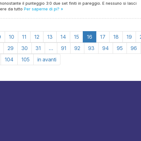
 nonostante il punteggio 3:0 due set finiti in pareggio. E nessuno si lasci
ere da tutto
Per saperne di pi? »
9
10
11
12
13
14
15
16
17
18
19
29
30
31
…
91
92
93
94
95
96
104
105
in avanti