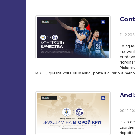
Cont
11.12.202
La squad
ma poi i
credevam
riordina
Piskarev
MSTU, questa volta su Masko, porta il divario a meno 
Andi
09.12.202
Inizio d
Esordien
rispetto