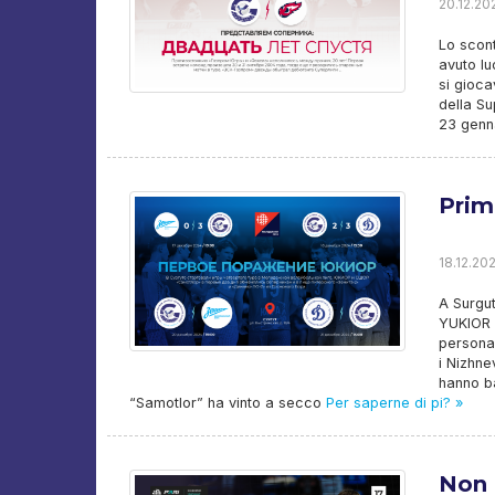
20.12.202
Lo scont
avuto lu
si gioca
della Su
23 genna
Prim
18.12.202
A Surgut
YUKIOR e
persona 
i Nizhne
hanno ba
“Samotlor” ha vinto a secco
Per saperne di pi? »
Non 