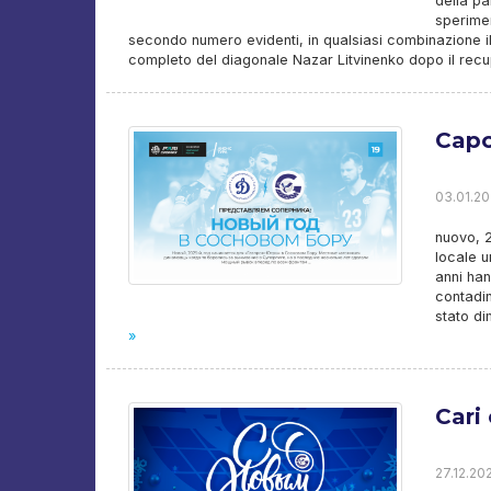
della pa
sperimen
secondo numero evidenti, in qualsiasi combinazione il
completo del diagonale Nazar Litvinenko dopo il recup
Capo
03.01.20
nuovo, 
locale u
anni han
contadin
stato d
»
Cari 
27.12.20