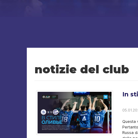
notizie del club
In st
05.01.20
Questa v
Pertanto
Russa da