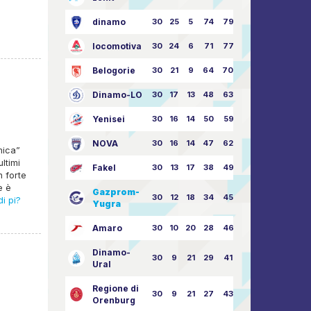
e
dinamo
30
25
5
74
79:26
locomotiva
30
24
6
71
77:33
Belogorie
30
21
9
64
70:40
Dinamo-LO
30
17
13
48
63:57
Yenisei
30
16
14
50
59:53
NOVA
30
16
14
47
62:58
mica”
ltimi
Fakel
30
13
17
38
49:62
n forte
e è
Gazprom-
30
12
18
34
45:63
i pi?
Yugra
Amaro
30
10
20
28
46:73
Dinamo-
30
9
21
29
41:70
Ural
Regione di
30
9
21
27
43:73
Orenburg