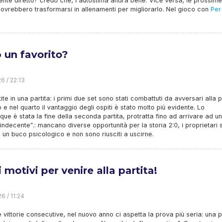
nte diretto? credo che, l'autostima andrà bene. Vice versa, le prossime
dovrebbero trasformarsi in allenamenti per migliorarlo. Nel gioco con
Per
 un favorito?
6 / 22:13
ite in una partita: i primi due set sono stati combattuti da avversari alla p
o e nel quarto il vantaggio degli ospiti è stato molto più evidente. Lo
que è stata la fine della seconda partita, protratta fino ad arrivare ad u
“indecente”.: mancano diverse opportunità per la storia 2:0, i proprietari
n un buco psicologico e non sono riusciti a uscirne.
 motivi per venire alla partita!
6 / 11:24
 vittorie consecutive, nel nuovo anno ci aspetta la prova più seria: una p