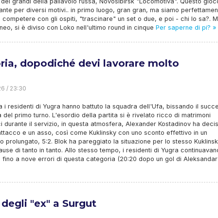
dei grandi della pallavolo russa, Novosibirsk "Locomotiva". Questo gioc
ante per diversi motivi.. in primo luogo, gran gran, ma siamo perfettamen
 competere con gli ospiti, "trascinare" un set o due, e poi - chi lo sa?. 
neo, si è diviso con Loko nell'ultimo round in cinque
Per saperne di pi? »
oria, dopodiché devi lavorare molto
26 / 23:30
a i residenti di Yugra hanno battuto la squadra dell'Ufa, bissando il succ
a del primo turno. L'esordio della partita si è rivelato ricco di matrimoni
i durante il servizio, in questa atmosfera, Alexander Kostadinov ha decis
ttacco e un asso, così come Kuklinsky con uno sconto effettivo in un
o prolungato, 5:2. Blok ha pareggiato la situazione per lo stesso Kuklinsk
pause di tanto in tanto. Allo stesso tempo, i residenti di Yugra continuavan
 fino a nove errori di questa categoria (20:20 dopo un gol di Aleksandar
 degli "ex" a Surgut