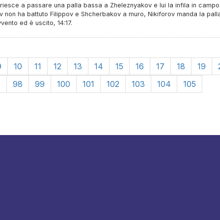
 riesce a passare una palla bassa a Zheleznyakov e lui la infila in campo
 non ha battuto Filippov e Shcherbakov a muro, Nikiforov manda la palla
vvento ed è uscito, 14:17.
9
10
11
12
13
14
15
16
17
18
19
7
98
99
100
101
102
103
104
105