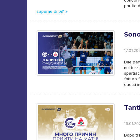
concorre
partite 
saperne di pi? »
Sono
17.01.202
Due part
nel terz
spartiac
fattura 
caduti i
Tanti
16.01.202
Dopo tre