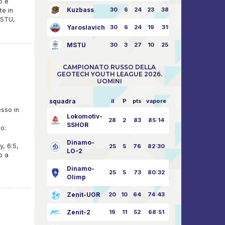
o è
Kuzbass
30
6
24
23
38:76
te in
MSTU,
Yaroslavich
30
6
24
19
31:80
MSTU
30
3
27
10
25:87
CAMPIONATO RUSSO DELLA
GEOTECH YOUTH LEAGUE 2026.
UOMINI
squadra
il
P
pts
vapore
esso in
Lokomotiv-
28
2
83
85:14
SSHOR
o:
Dinamo-
y, 6:5,
25
5
76
82:30
LO-2
o a
Dinamo-
25
5
73
80:32
Olimp
Zenit-UOR
20
10
64
74:43
Zenit-2
19
11
52
68:51