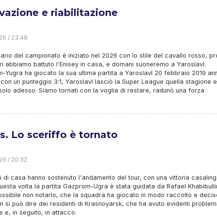
vazione e riabilitazione
26 / 23:48
dario del campionato è iniziato nel 2026 con lo stile del cavallo rosso, pr
ieri abbiamo battuto l'Enisey in casa, e domani suoneremo a Yaroslavl.
Yugra ha giocato la sua ultima partita a Yaroslavl 20 febbraio 2019 an
 con un punteggio 3:1, Yaroslavl lasciò la Super League quella stagione e
solo adesso. Siamo tornati con la voglia di restare, radunò una forza
s. Lo sceriffo è tornato
26 / 20:32
i di casa hanno sostenuto l'andamento del tour, con una vittoria casalin
Questa volta la partita Gazprom-Ugra è stata guidata da Rafael Khabibull
ssibile non notarlo, che la squadra ha giocato in modo raccolto e decis
 si può dire dei residenti di Krasnoyarsk, che ha avuto evidenti problemi
 e, in seguito, in attacco.