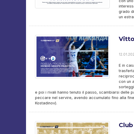
con uno 
interess
grado di
un estra
Vitt
12.01.20
E in cas
trasfert
reciproc
con un a
sorteggi
e poi i rivali hanno tenuto il passo, scambiarsi delle 
peccare nel servire, avendo accumulato fino alla fine
Kostadinov).
Club