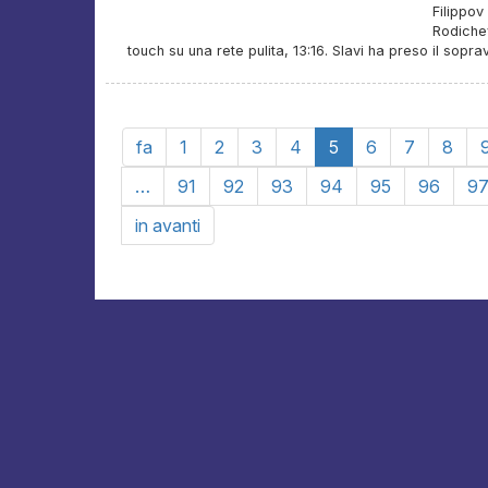
Filippov
Rodichev
touch su una rete pulita, 13:16. Slavi ha preso il sopra
fa
1
2
3
4
5
6
7
8
…
91
92
93
94
95
96
9
in avanti