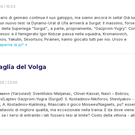
6 / 15:03
dario di gennaio continua il suo galoppo, ma siamo ancora in sella! Già lu
un nuovo test: la Dynamo-Ural di Ufa arriverà a Surgut. Il massimo, forse
 della Superlega "Surgut"., a parte, propriamente, "Gazprom-Yugry". Co
tesso: e il famigerato Igor Kobzar passa nella squadra, Krsmanovich,
ov, Yakutin, Skvortsov, Pirainen, hanno giocato tutti per noi. Ursov e
aperne di pi? »
aglia del Volga
26 / 23:00
ич» (Yaroslavl): Sventitskis-Meljanac, Chivel-Kassel, Nasri – Bobrov,
v/Laptev Gazprom-Yugra (Surgut): S. Kostadinov-Nikiforov, Shevlyakov -
 A. Kostadinov-Kuklinsky, Rilasciato il gioco Moiseev/Nagaets, pu? esse
allavolo di migliore qualità, ma eccezionale nella trama. E da dove viene 
 se i nervi di entrambi i lati fossero tesi al limite? Costo della vittoria - al