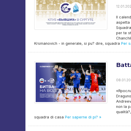
12.01.202
Il calen
aspetta 
Squadra
per te s
Chanchik
Krsmanovich - in generale, si pu? dire, squadra
Per s
Batt
08.01.20
«Ярослав
Draguno
Andreev,
non la p
qualità?,
squadra di casa
Per saperne di pi? »