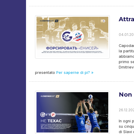
Attr
04.01.20
Capodan
la parti
abbiamo 
primo se
Dmitriev
presentato
Per saperne di pi? »
Non 
26.12.20
In ogni 
su cinqu
di Slavi