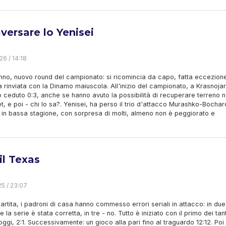
aversare lo Yenisei
26 / 14:18
no, nuovo round del campionato: si ricomincia da capo, fatta eccezion
ta rinviata con la Dinamo maiuscola. All'inizio del campionato, a Krasnojar
ceduto 0:3, anche se hanno avuto la possibilità di recuperare terreno n
t, e poi - chi lo sa?. Yenisei, ha perso il trio d'attacco Murashko-Bochar
 in bassa stagione, con sorpresa di molti, almeno non è peggiorato e
il Texas
25 / 23:07
partita, i padroni di casa hanno commesso errori seriali in attacco: in due
e la serie è stata corretta, in tre - no. Tutto è iniziato con il primo dei tant
 oggi, 2:1. Successivamente: un gioco alla pari fino al traguardo 12:12. Poi