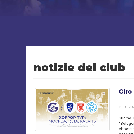
notizie del club
Giro
19.01.202
Stiamo 
"Belogor
abbassar