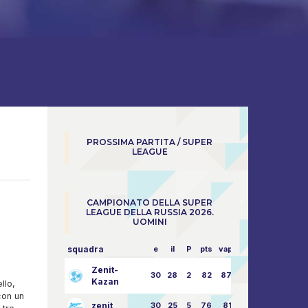
PROSSIMA PARTITA / SUPER
LEAGUE
CAMPIONATO DELLA SUPER
LEAGUE DELLA RUSSIA 2026.
UOMINI
squadra
e
il
P
pts
vapore
Zenit-
30
28
2
82
87:24
Kazan
llo,
con un
zenit
30
25
5
76
81:21