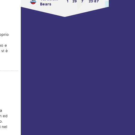
1
29
7
23:87
Bears
oprio
no e
 vi è
ga
in ed
o.
 nel