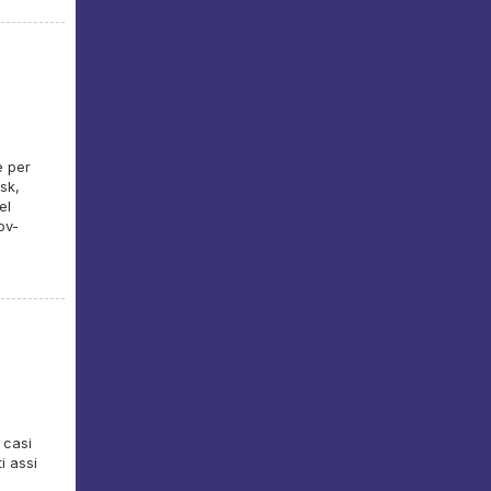
e per
sk,
el
ov-
 casi
i assi