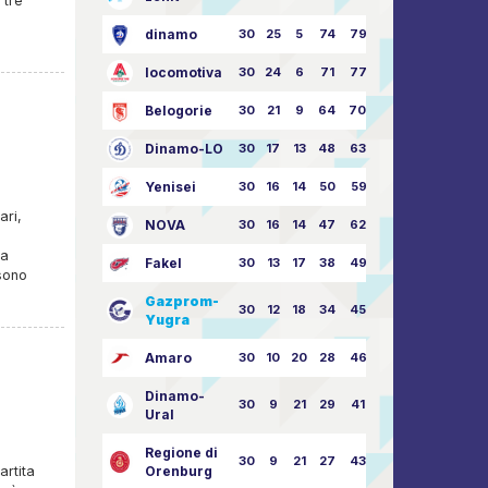
 tre
dinamo
30
25
5
74
79:26
locomotiva
30
24
6
71
77:33
Belogorie
30
21
9
64
70:40
Dinamo-LO
30
17
13
48
63:57
Yenisei
30
16
14
50
59:53
ari,
NOVA
30
16
14
47
62:58
na
Fakel
30
13
17
38
49:62
 sono
Gazprom-
30
12
18
34
45:63
Yugra
Amaro
30
10
20
28
46:73
Dinamo-
30
9
21
29
41:70
Ural
Regione di
30
9
21
27
43:73
artita
Orenburg