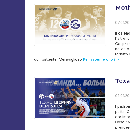
Moti
07.01.20
Il calen
l'altro 
Gazprom-
ha vinto
tornato 
combattente, Meraviglioso
Per saperne di pi? »
Texa
05.01.20
I padron
pulita. 
era impo
Cosa non
prendere