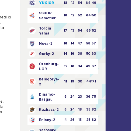
YUKIOR
18
12
54
64:46
SSHOR
18
12
52
64:50
nedì ci
Samotlor
,
nta
Torcia
17
13
54
65:52
Yamal
Nova-2
16
14
47
58:57
Gorky-2
14
16
38
50:63
Orenburg-
12
18
34
49:67
UOR
Belogorye-
11
19
30
44:71
2
Dinamo-
6
24
23
36:75
Bašgau
re,
la
Kuzbass-2
6
24
18
35:82
la
Enisey-2
4
26
15
25:82
Yaroslavl