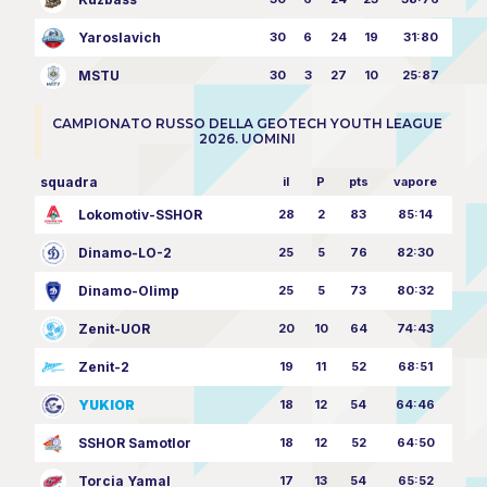
Yaroslavich
30
6
24
19
31:80
MSTU
30
3
27
10
25:87
CAMPIONATO RUSSO DELLA GEOTECH YOUTH LEAGUE
2026. UOMINI
squadra
il
P
pts
vapore
Lokomotiv-SSHOR
28
2
83
85:14
Dinamo-LO-2
25
5
76
82:30
Dinamo-Olimp
25
5
73
80:32
Zenit-UOR
20
10
64
74:43
Zenit-2
19
11
52
68:51
YUKIOR
18
12
54
64:46
SSHOR Samotlor
18
12
52
64:50
Torcia Yamal
17
13
54
65:52