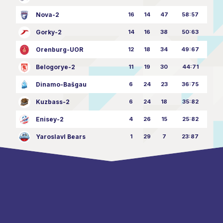
Nova-2
16
14
47
58:57
Gorky-2
14
16
38
50:63
Orenburg-UOR
12
18
34
49:67
Belogorye-2
11
19
30
44:71
Dinamo-Bašgau
6
24
23
36:75
Kuzbass-2
6
24
18
35:82
Enisey-2
4
26
15
25:82
Yaroslavl Bears
1
29
7
23:87