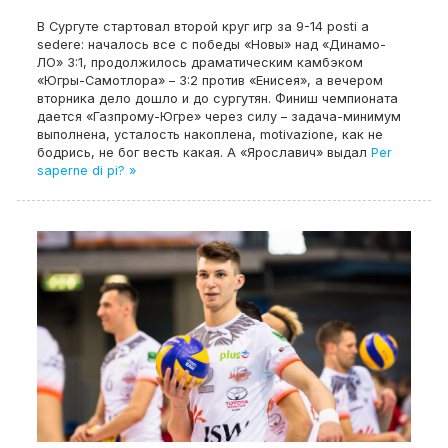
В Сургуте стартовал второй круг игр за
9-14 posti a
sedere:
началось все с победы «Новы» над «Динамо-
ЛО»
3:1,
продолжилось драматическим камбэком
«Югры-Самотлора»
– 3:2
против «Енисея»
,
а вечером
вторника дело дошло и до сургутян
.
Финиш чемпионата
дается «Газпрому-Югре» через силу – задача-минимум
выполнена
,
усталость накоплена
, motivazione,
как не
бодрись
,
не бог весть какая
.
А «Ярославич» выдал
Per
saperne di pi? »