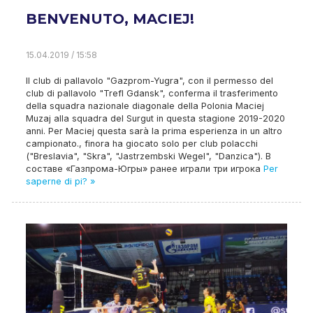
BENVENUTO, MACIEJ!
15.04.2019 / 15:58
Il club di pallavolo "Gazprom-Yugra", con il permesso del
club di pallavolo "Trefl Gdansk", conferma il trasferimento
della squadra nazionale diagonale della Polonia Maciej
Muzaj alla squadra del Surgut in questa stagione 2019-2020
anni. Per Maciej questa sarà la prima esperienza in un altro
campionato., finora ha giocato solo per club polacchi
("Breslavia", "Skra", "Jastrzembski Wegel", "Danzica").
В
составе «Газпрома-Югры» ранее играли три игрока
Per
saperne di pi? »