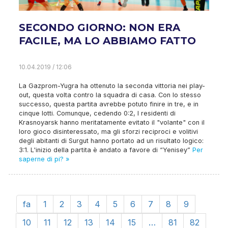
SECONDO GIORNO: NON ERA
FACILE, MA LO ABBIAMO FATTO
10.04.2019 / 12:06
La Gazprom-Yugra ha ottenuto la seconda vittoria nei play-
out, questa volta contro la squadra di casa. Con lo stesso
successo, questa partita avrebbe potuto finire in tre, e in
cinque lotti. Comunque, cedendo 0:2, I residenti di
Krasnoyarsk hanno meritatamente evitato il "volante" con il
loro gioco disinteressato, ma gli sforzi reciproci e volitivi
degli abitanti di Surgut hanno portato ad un risultato logico:
3:1. L'inizio della partita è andato a favore di “Yenisey”
Per
saperne di pi? »
fa
1
2
3
4
5
6
7
8
9
10
11
12
13
14
15
…
81
82