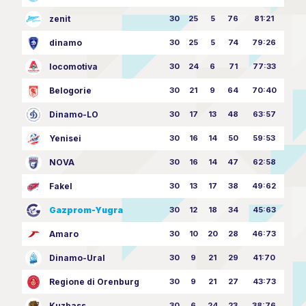
zenit
30
25
5
76
81:21
dinamo
30
25
5
74
79:26
locomotiva
30
24
6
71
77:33
Belogorie
30
21
9
64
70:40
Dinamo-LO
30
17
13
48
63:57
Yenisei
30
16
14
50
59:53
NOVA
30
16
14
47
62:58
Fakel
30
13
17
38
49:62
Gazprom-Yugra
30
12
18
34
45:63
Amaro
30
10
20
28
46:73
Dinamo-Ural
30
9
21
29
41:70
Regione di Orenburg
30
9
21
27
43:73
Kuzbass
30
6
24
23
38:76