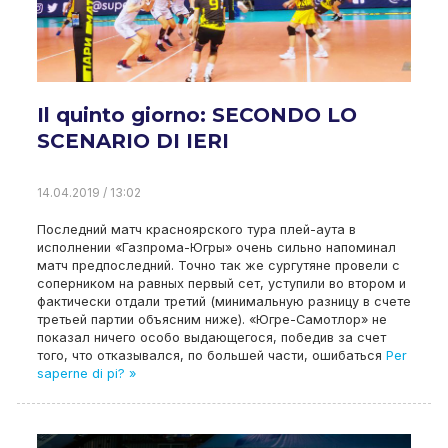
Il quinto giorno: SECONDO LO
SCENARIO DI IERI
14.04.2019 / 13:02
Последний матч красноярского тура плей-аута в
исполнении «Газпрома-Югры» очень сильно напоминал
матч предпоследний
.
Точно так же сургутяне провели с
соперником на равных первый сет
,
уступили во втором и
фактически отдали третий
(
минимальную разницу в счете
третьей партии объясним ниже
).
«Югре-Самотлор» не
показал ничего особо выдающегося
,
победив за счет
того
,
что отказывался
,
по большей части
,
ошибаться
Per
saperne di pi? »