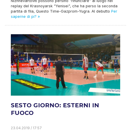
Nizhnevartoviti possono persino "rinunciare" al luogo nel
replay del Krasnoyarsk "Yenisei", che ha perso la seconda
partita di fila, Questo Time-Gazprom-Yugra. Al debutto
Per
saperne di pi? »
SESTO GIORNO: ESTERNI IN
FUOCO
23.04.2019 / 17:57