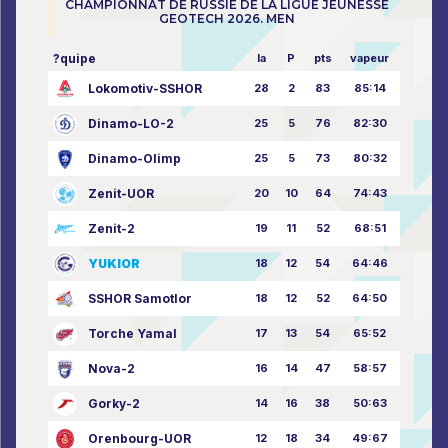
CHAMPIONNAT DE RUSSIE DE LA LIGUE JEUNESSE
GEOTECH 2026. MEN
?quipe
la
P
pts
vapeur
Lokomotiv-SSHOR
28
2
83
85:14
Dinamo-LO-2
25
5
76
82:30
Dinamo-Olimp
25
5
73
80:32
Zenit-UOR
20
10
64
74:43
Zenit-2
19
11
52
68:51
YUKIOR
18
12
54
64:46
SSHOR Samotlor
18
12
52
64:50
Torche Yamal
17
13
54
65:52
Nova-2
16
14
47
58:57
Gorky-2
14
16
38
50:63
Orenbourg-UOR
12
18
34
49:67