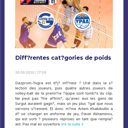
Diff?rentes cat?gories de poids
26.09.2020 / 17:09
Gazprom-Yugra est d?j? inf?rieur ? Ural dans la s?
lection des joueurs, puis quatre autres joueurs de
volley-ball de la premi?re ?quipe sont tomb?s du clip.
Ne peut pas ?tre affirm?, qu'avec eux les gens de
Surgut auraient gagn?, mais un jeu plus ?gal que nous
verrions s?rement. Et donc m?me Artem Khabibullin a
d? se changer en uniforme de jeu, Pavel Akhaminov,
qui est sorti ? plusieurs reprises en tant que rempla?
ant. Pas mal en ouverture
lire la suite »