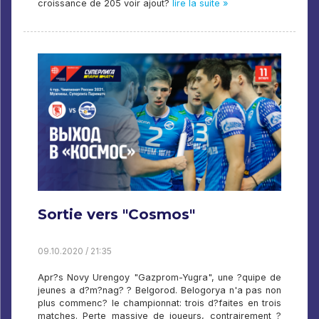
croissance de 205 voir ajout?
lire la suite »
Sortie vers "Cosmos"
09.10.2020 / 21:35
Apr?s Novy Urengoy "Gazprom-Yugra", une ?quipe de
jeunes a d?m?nag? ? Belgorod. Belogorya n'a pas non
plus commenc? le championnat: trois d?faites en trois
matches. Perte massive de joueurs, contrairement ?