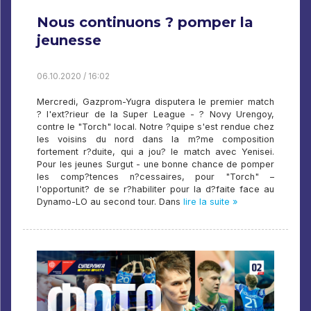
Nous continuons ? pomper la
jeunesse
06.10.2020 / 16:02
Mercredi, Gazprom-Yugra disputera le premier match
? l'ext?rieur de la Super League - ? Novy Urengoy,
contre le "Torch" local. Notre ?quipe s'est rendue chez
les voisins du nord dans la m?me composition
fortement r?duite, qui a jou? le match avec Yenisei.
Pour les jeunes Surgut - une bonne chance de pomper
les comp?tences n?cessaires, pour "Torch" –
l'opportunit? de se r?habiliter pour la d?faite face au
Dynamo-LO au second tour. Dans
lire la suite »