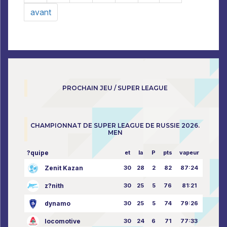
avant
PROCHAIN JEU / SUPER LEAGUE
CHAMPIONNAT DE SUPER LEAGUE DE RUSSIE 2026.
MEN
?quipe
et
la
P
pts
vapeur
Zenit Kazan
30
28
2
82
87:24
z?nith
30
25
5
76
81:21
dynamo
30
25
5
74
79:26
locomotive
30
24
6
71
77:33