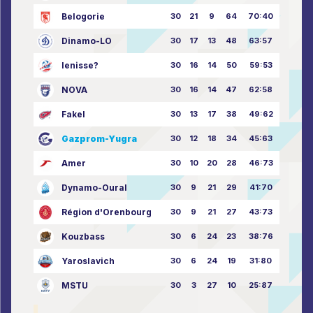
Belogorie
30
21
9
64
70:40
Dinamo-LO
30
17
13
48
63:57
Ienisse?
30
16
14
50
59:53
NOVA
30
16
14
47
62:58
Fakel
30
13
17
38
49:62
Gazprom-Yugra
30
12
18
34
45:63
Amer
30
10
20
28
46:73
Dynamo-Oural
30
9
21
29
41:70
Région d'Orenbourg
30
9
21
27
43:73
Kouzbass
30
6
24
23
38:76
Yaroslavich
30
6
24
19
31:80
MSTU
30
3
27
10
25:87