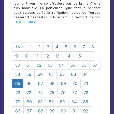
tournoi ? venir ne se d?roulera pas de la mani?re la
plus habituelle. En particulier, ligue ferm?e pendant
deux saisons apr?s la rel?gation, toutes les ?quipes
passeront des tests r?guli?rement, un favori du tournoi
-
lire la suite »
il y a
1
2
3
4
5
6
7
8
9
10
11
12
13
14
15
…
50
51
52
53
54
55
56
57
58
59
60
61
62
63
64
65
66
67
68
69
70
71
72
73
74
75
76
77
78
79
80
81
82
83
84
85
86
87
88
89
90
91
92