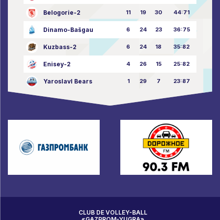
Belogorie-2
11
19
30
44:71
Dinamo-Bašgau
6
24
23
36:75
Kuzbass-2
6
24
18
35:82
Enisey-2
4
26
15
25:82
Yaroslavl Bears
1
29
7
23:87
CLUB DE VOLLEY-BALL
«GAZPROM-YUGRA»