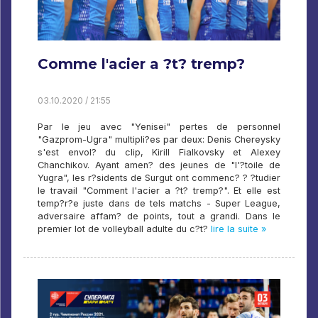
Comme l'acier a ?t? tremp?
03.10.2020 / 21:55
Par le jeu avec "Yenisei" pertes de personnel
"Gazprom-Ugra" multipli?es par deux: Denis Chereysky
s'est envol? du clip, Kirill Fialkovsky et Alexey
Chanchikov. Ayant amen? des jeunes de "l'?toile de
Yugra", les r?sidents de Surgut ont commenc? ? ?tudier
le travail "Comment l'acier a ?t? tremp?". Et elle est
temp?r?e juste dans de tels matchs - Super League,
adversaire affam? de points, tout a grandi. Dans le
premier lot de volleyball adulte du c?t?
lire la suite »