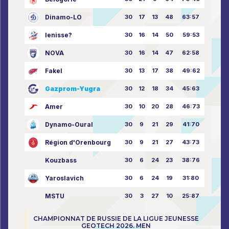
Dinamo-LO
30
17
13
48
63:57
Ienisse?
30
16
14
50
59:53
NOVA
30
16
14
47
62:58
Fakel
30
13
17
38
49:62
Gazprom-Yugra
30
12
18
34
45:63
Amer
30
10
20
28
46:73
Dynamo-Oural
30
9
21
29
41:70
Région d'Orenbourg
30
9
21
27
43:73
Kouzbass
30
6
24
23
38:76
Yaroslavich
30
6
24
19
31:80
MSTU
30
3
27
10
25:87
CHAMPIONNAT DE RUSSIE DE LA LIGUE JEUNESSE
GEOTECH 2026. MEN