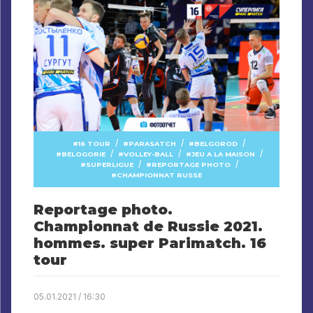
/
/
/
16 TOUR
PARASATCH
BELGOROD
/
/
/
BELOGORIE
VOLLEY-BALL
JEU A LA MAISON
/
/
SUPERLIGUE
REPORTAGE PHOTO
CHAMPIONNAT RUSSE
Reportage photo.
Championnat de Russie 2021.
hommes. super Parimatch. 16
tour
05.01.2021 / 16:30