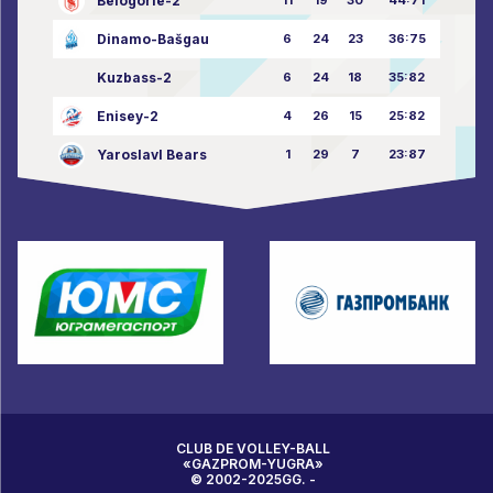
Belogorie-2
Dinamo-Bašgau
6
24
23
36:75
Kuzbass-2
6
24
18
35:82
Enisey-2
4
26
15
25:82
Yaroslavl Bears
1
29
7
23:87
CLUB DE VOLLEY-BALL
«GAZPROM-YUGRA»
© 2002-2025GG. -