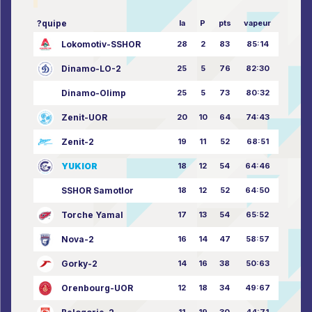
?quipe
la
P
pts
vapeur
Lokomotiv-SSHOR
28
2
83
85:14
Dinamo-LO-2
25
5
76
82:30
Dinamo-Olimp
25
5
73
80:32
Zenit-UOR
20
10
64
74:43
Zenit-2
19
11
52
68:51
YUKIOR
18
12
54
64:46
SSHOR Samotlor
18
12
52
64:50
Torche Yamal
17
13
54
65:52
Nova-2
16
14
47
58:57
Gorky-2
14
16
38
50:63
Orenbourg-UOR
12
18
34
49:67
11
19
30
44:71