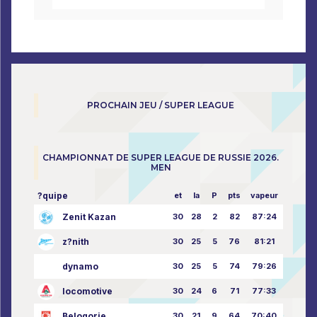
PROCHAIN JEU / SUPER LEAGUE
CHAMPIONNAT DE SUPER LEAGUE DE RUSSIE 2026.
MEN
?quipe
et
la
P
pts
vapeur
Zenit Kazan
30
28
2
82
87:24
z?nith
30
25
5
76
81:21
dynamo
30
25
5
74
79:26
locomotive
30
24
6
71
77:33
Belogorie
30
21
9
64
70:40