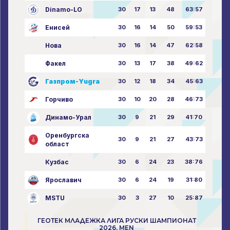
Dinamo-LO
30
17
13
48
63:57
Енисей
30
16
14
50
59:53
Нова
30
16
14
47
62:58
Факел
30
13
17
38
49:62
Газпром-Yugra
30
12
18
34
45:63
Горчиво
30
10
20
28
46:73
Динамо-Урал
30
9
21
29
41:70
Оренбургска
30
9
21
27
43:73
област
Кузбас
30
6
24
23
38:76
Ярославич
30
6
24
19
31:80
MSTU
30
3
27
10
25:87
ГЕОТЕК МЛАДЕЖКА ЛИГА РУСКИ ШАМПИОНАТ
2026. MEN