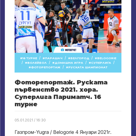
/
/
/
16 ТУРНЕ
ПАРАШАЧ
БЕЛГОРОД
BELOGORIE
/
/
/
/
ВОЛЕЙБОЛ
ДОМАШНА ИГРА
СУПЕРЛИГА
/
ФОТОРЕПОРТАЖ
РУСКАТА ШАМПИОНАТ
Фоторепортаж. Руската
първенство 2021. хора.
Суперлига Париматч. 16
турне
05.01.2021 / 16:30
Газпром-Yugra / Belogorie 4 Януари 2021г.