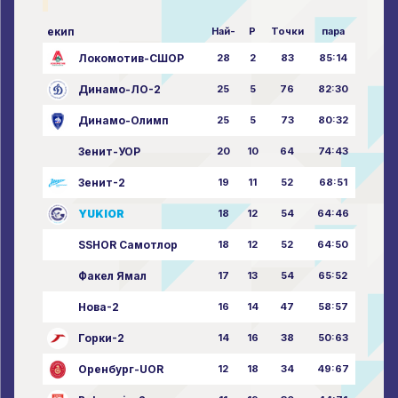
екип
Най-
P
Точки
пара
Локомотив-СШОР
28
2
83
85:14
Динамо-ЛО-2
25
5
76
82:30
Динамо-Олимп
25
5
73
80:32
Зенит-УОР
20
10
64
74:43
Зенит-2
19
11
52
68:51
YUKIOR
18
12
54
64:46
SSHOR Самотлор
18
12
52
64:50
Факел Ямал
17
13
54
65:52
Нова-2
16
14
47
58:57
Горки-2
14
16
38
50:63
Оренбург-UOR
12
18
34
49:67