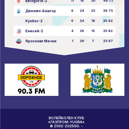
Belogorie-2
11
19
30
44:71
Динамо-Башгау
6
24
23
36:75
Кузбас-2
6
24
18
35:82
Енисей-2
4
26
15
25:82
Ярославл Мечки
1
29
7
23:87
ВОЛЕЙБОЛЕН КЛУБ
«ГАЗПРОМ-YUGRA»
© 2002-2025GG. -