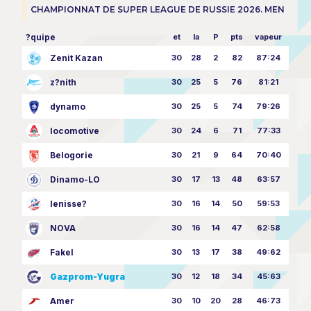
CHAMPIONNAT DE SUPER LEAGUE DE RUSSIE 2026. MEN
?quipe
et
la
P
pts
vapeur
Zenit Kazan
30
28
2
82
87:24
z?nith
30
25
5
76
81:21
dynamo
30
25
5
74
79:26
locomotive
30
24
6
71
77:33
Belogorie
30
21
9
64
70:40
Dinamo-LO
30
17
13
48
63:57
Ienisse?
30
16
14
50
59:53
NOVA
30
16
14
47
62:58
Fakel
30
13
17
38
49:62
Gazprom-Yugra
30
12
18
34
45:63
Amer
30
10
20
28
46:73