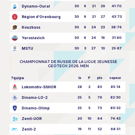
Dynamo-Oural
30
9
21
29
41:70
Région d'Orenbourg
30
9
21
27
43:73
Kouzbass
30
6
24
23
38:76
Yaroslavich
30
6
24
19
31:80
MSTU
30
3
27
10
25:87
CHAMPIONNAT DE RUSSIE DE LA LIGUE JEUNESSE
GEOTECH 2026. MEN
?quipe
la
P
pts
vapeur
Lokomotiv-SSHOR
28
2
83
85:14
Dinamo-LO-2
25
5
76
82:30
Dinamo-Olimp
25
5
73
80:32
Zenit-UOR
20
10
64
74:43
Zenit-2
19
11
52
68:51