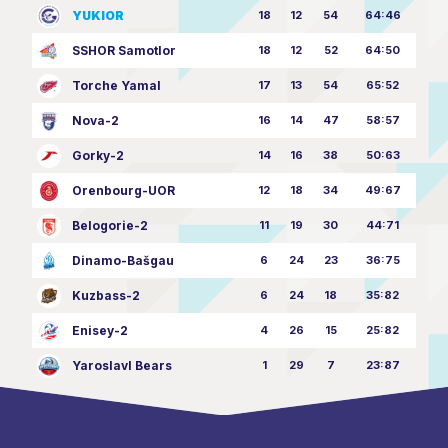
YUKIOR
18
12
54
64:46
SSHOR Samotlor
18
12
52
64:50
Torche Yamal
17
13
54
65:52
Nova-2
16
14
47
58:57
Gorky-2
14
16
38
50:63
Orenbourg-UOR
12
18
34
49:67
Belogorie-2
11
19
30
44:71
Dinamo-Bašgau
6
24
23
36:75
Kuzbass-2
6
24
18
35:82
Enisey-2
4
26
15
25:82
Yaroslavl Bears
1
29
7
23:87