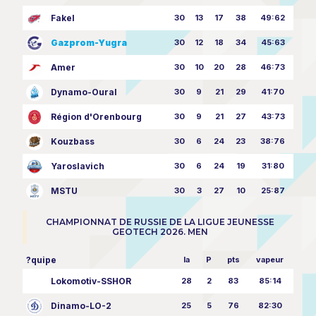
Fakel
30
13
17
38
49:62
Gazprom-Yugra
30
12
18
34
45:63
Amer
30
10
20
28
46:73
Dynamo-Oural
30
9
21
29
41:70
Région d'Orenbourg
30
9
21
27
43:73
Kouzbass
30
6
24
23
38:76
Yaroslavich
30
6
24
19
31:80
MSTU
30
3
27
10
25:87
CHAMPIONNAT DE RUSSIE DE LA LIGUE JEUNESSE
GEOTECH 2026. MEN
?quipe
la
P
pts
vapeur
Lokomotiv-SSHOR
28
2
83
85:14
Dinamo-LO-2
25
5
76
82:30