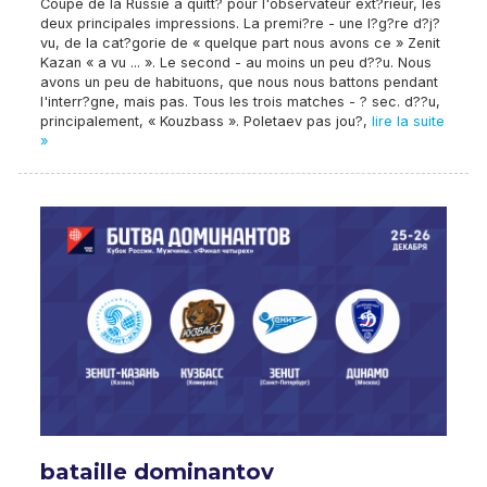
Coupe de la Russie a quitt? pour l'observateur ext?rieur, les
deux principales impressions. La premi?re - une l?g?re d?j?
vu, de la cat?gorie de « quelque part nous avons ce » Zenit
Kazan « a vu ... ». Le second - au moins un peu d??u. Nous
avons un peu de habituons, que nous nous battons pendant
l'interr?gne, mais pas. Tous les trois matches - ? sec. d??u,
principalement, « Kouzbass ». Poletaev pas jou?,
lire la suite
»
bataille dominantov