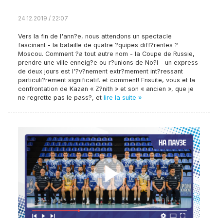
24.12.2019 / 22:07
Vers la fin de l'ann?e, nous attendons un spectacle
fascinant - la bataille de quatre ?quipes diff?rentes ?
Moscou. Comment ?a tout autre nom - la Coupe de Russie,
prendre une ville enneig?e ou r?unions de No?l - un express
de deux jours est l'?v?nement extr?mement int?ressant
particuli?rement significatif. et comment! Ensuite, vous et la
confrontation de Kazan « Z?nith » et son « ancien », que je
ne regrette pas le pass?, et
lire la suite »