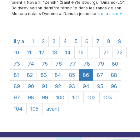
taient « Nova », "Zenith" (Saint-P?tersbourg), "Dinamo-LO".
Boldyrev saison derni?re termin?e dans les rangs de son
Moscou natal « Dynamo ». Dans la jeunesse
lire la suite »
il y a
1
2
3
4
5
6
7
8
9
10
11
12
13
14
15
…
71
72
73
74
75
76
77
78
79
80
81
82
83
84
85
86
87
88
89
90
91
92
93
94
95
96
97
98
99
100
101
102
103
104
105
avant