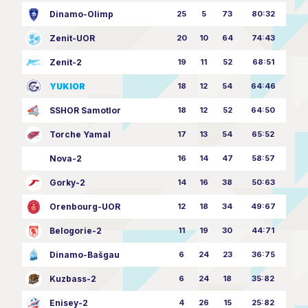
Dinamo-Olimp
25
5
73
80:32
Zenit-UOR
20
10
64
74:43
Zenit-2
19
11
52
68:51
YUKIOR
18
12
54
64:46
SSHOR Samotlor
18
12
52
64:50
Torche Yamal
17
13
54
65:52
Nova-2
16
14
47
58:57
Gorky-2
14
16
38
50:63
Orenbourg-UOR
12
18
34
49:67
Belogorie-2
11
19
30
44:71
Dinamo-Bašgau
6
24
23
36:75
Kuzbass-2
6
24
18
35:82
Enisey-2
4
26
15
25:82