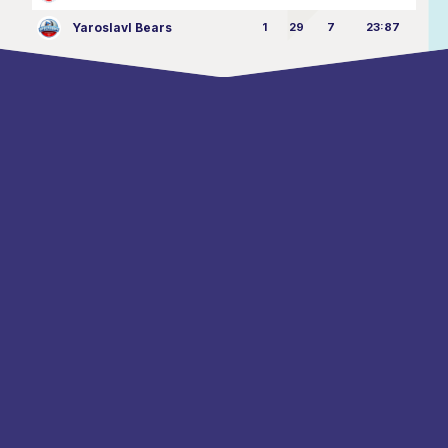
Yaroslavl Bears
1
29
7
23:87