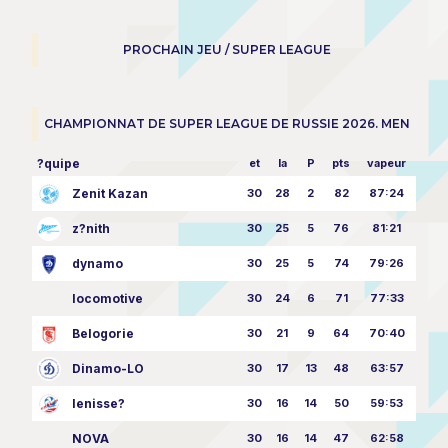
PROCHAIN JEU / SUPER LEAGUE
CHAMPIONNAT DE SUPER LEAGUE DE RUSSIE 2026. MEN
?quipe
et
la
P
pts
vapeur
Zenit Kazan
30
28
2
82
87:24
z?nith
30
25
5
76
81:21
dynamo
30
25
5
74
79:26
locomotive
30
24
6
71
77:33
Belogorie
30
21
9
64
70:40
Dinamo-LO
30
17
13
48
63:57
Ienisse?
30
16
14
50
59:53
NOVA
30
16
14
47
62:58