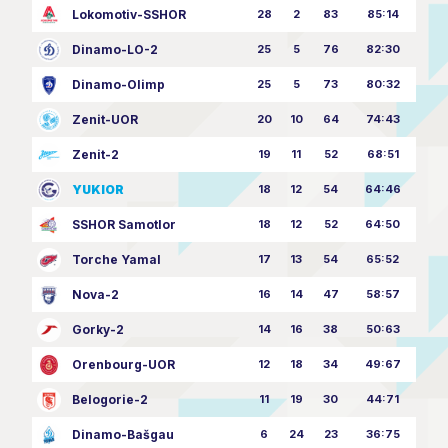
Lokomotiv-SSHOR
28
2
83
85:14
Dinamo-LO-2
25
5
76
82:30
Dinamo-Olimp
25
5
73
80:32
Zenit-UOR
20
10
64
74:43
Zenit-2
19
11
52
68:51
YUKIOR
18
12
54
64:46
SSHOR Samotlor
18
12
52
64:50
Torche Yamal
17
13
54
65:52
Nova-2
16
14
47
58:57
Gorky-2
14
16
38
50:63
Orenbourg-UOR
12
18
34
49:67
Belogorie-2
11
19
30
44:71
Dinamo-Bašgau
6
24
23
36:75