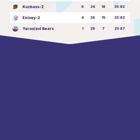
Kuzbass-2
6
24
18
35:82
Enisey-2
4
26
15
25:82
Yaroslavl Bears
1
29
7
23:87