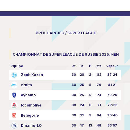
PROCHAIN JEU / SUPER LEAGUE
CHAMPIONNAT DE SUPER LEAGUE DE RUSSIE 2026. MEN
?quipe
et
la
P
pts
vapeur
Zenit Kazan
30
28
2
82
87:24
z?nith
30
25
5
76
81:21
dynamo
30
25
5
74
79:26
locomotive
30
24
6
71
77:33
Belogorie
30
21
9
64
70:40
Dinamo-LO
30
17
13
48
63:57