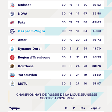
Ienisse?
30
16
14
50
59:53
NOVA
30
16
14
47
62:58
Fakel
30
13
17
38
49:62
Gazprom-Yugra
30
12
18
34
45:63
Amer
30
10
20
28
46:73
Dynamo-Oural
30
9
21
29
41:70
Région d'Orenbourg
30
9
21
27
43:73
Kouzbass
30
6
24
23
38:76
Yaroslavich
30
6
24
19
31:80
MSTU
30
3
27
10
25:87
CHAMPIONNAT DE RUSSIE DE LA LIGUE JEUNESSE
GEOTECH 2026. MEN
?quipe
la
P
pts
vapeur