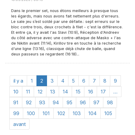
Dans le premier set, nous étions meilleurs à presque tous
les égards, mais nous avons fait nettement plus d'erreurs.
Le sale jeu s’est soldé par une défaite.: sept erreurs sur le
bloc contre trois, deux crochets à filet - c'est la différence.
Et entre ça, il y avait l'as Slavi (10:9), Réception d'Andreev
du côté adverse avec une contre-attaque de Masko + l'as
de Nikitin avant (11:14), Kirillov tire en touche à la recherche
d'une ligne (13:16), classique déjà chute de balle, quand
deux passeurs se regardent (16:18)...
il y a
1
2
3
4
5
6
7
8
9
10
11
12
13
14
15
16
17
…
91
92
93
94
95
96
97
98
99
100
101
102
103
104
105
avant