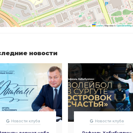
Leaflet
|
Map data ©
OpenStreetMap
c
следние новости
Новости клуба
Новости клуба
Атланты держат небо
Рафаэль Хабибуллин: