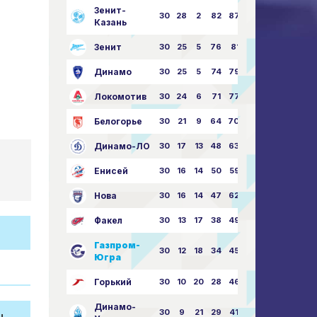
Зенит-
30
28
2
82
87:24
Казань
Зенит
30
25
5
76
81:21
Динамо
30
25
5
74
79:26
Локомотив
30
24
6
71
77:33
Белогорье
30
21
9
64
70:40
Динамо-ЛО
30
17
13
48
63:57
Енисей
30
16
14
50
59:53
Нова
30
16
14
47
62:58
Факел
30
13
17
38
49:62
Газпром-
30
12
18
34
45:63
Югра
Горький
30
10
20
28
46:73
Динамо-
30
9
21
29
41:70