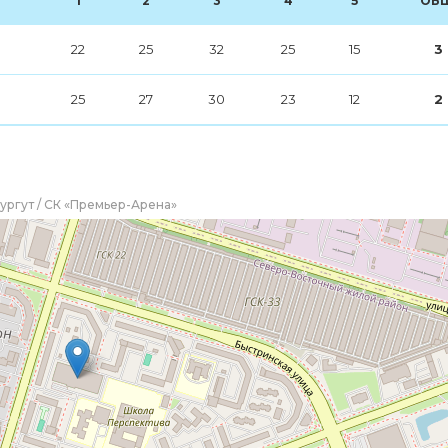
1
2
3
4
5
ОБЩ
22
25
32
25
15
3
25
27
30
23
12
2
Сургут / СК «Премьер-Арена»