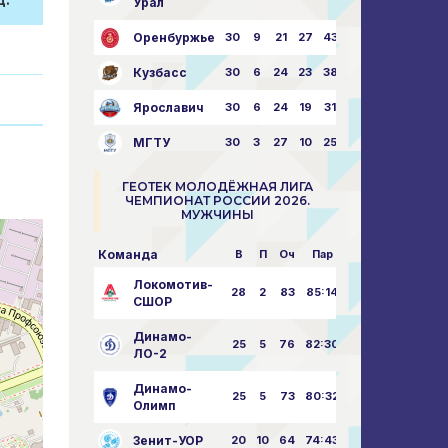
.
Урал
Оренбуржье
30
9
21
27
43:73
Кузбасс
30
6
24
23
38:76
Ярославич
30
6
24
19
31:80
МГТУ
30
3
27
10
25:87
ГЕОТЕК МОЛОДЁЖНАЯ ЛИГА
ЧЕМПИОНАТ РОССИИ 2026.
МУЖЧИНЫ
Команда
В
П
Оч
Пар
Локомотив-
28
2
83
85:14
СШОР
Динамо-
25
5
76
82:30
ЛО-2
Динамо-
25
5
73
80:32
Олимп
Зенит-УОР
20
10
64
74:43