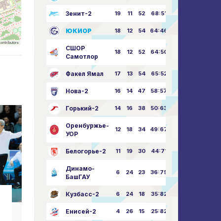
Зенит-2
19
11
52
68:51
ЮКИОР
18
12
54
64:46
ontributors
СШОР
18
12
52
64:50
Самотлор
Факел Ямал
17
13
54
65:52
Нова-2
16
14
47
58:57
Горький-2
14
16
38
50:63
Оренбуржье-
12
18
34
49:67
УОР
Белогорье-2
11
19
30
44:71
Динамо-
6
24
23
36:75
БашГАУ
Кузбасс-2
6
24
18
35:82
Новости клуба
Н
Енисей-2
4
26
15
25:82
С праздником Великой
С Ю