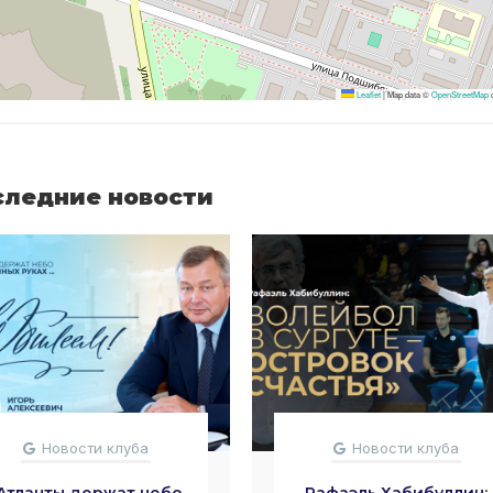
Leaflet
|
Map data ©
OpenStreetMap
c
следние новости
Новости клуба
Новости клуба
Атланты держат небо
Рафаэль Хабибуллин: