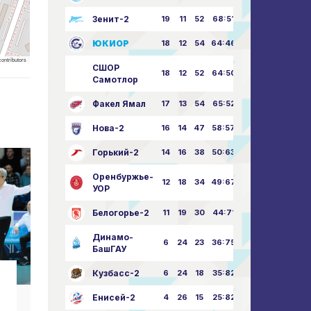
Зенит-2
19
11
52
68:51
ЮКИОР
18
12
54
64:46
ontributors
СШОР
18
12
52
64:50
Самотлор
Факел Ямал
17
13
54
65:52
Нова-2
16
14
47
58:57
Горький-2
14
16
38
50:63
Оренбуржье-
12
18
34
49:67
УОР
Белогорье-2
11
19
30
44:71
Динамо-
6
24
23
36:75
БашГАУ
Кузбасс-2
6
24
18
35:82
Новости клуба
Н
Енисей-2
4
26
15
25:82
С праздником Великой
С Ю