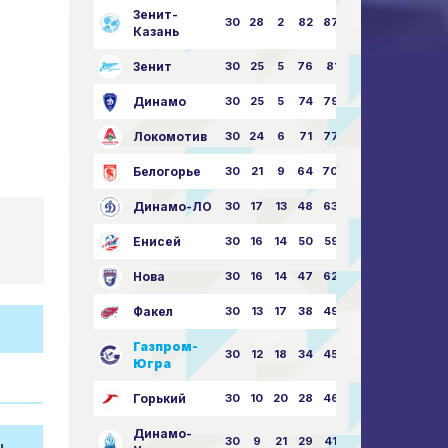
Зенит-
30
28
2
82
87:24
Казань
Зенит
30
25
5
76
81:21
Динамо
30
25
5
74
79:26
Локомотив
30
24
6
71
77:33
Белогорье
30
21
9
64
70:40
Динамо-ЛО
30
17
13
48
63:57
Енисей
30
16
14
50
59:53
Нова
30
16
14
47
62:58
Факел
30
13
17
38
49:62
Газпром-
30
12
18
34
45:63
Югра
Горький
30
10
20
28
46:73
Динамо-
30
9
21
29
41:70