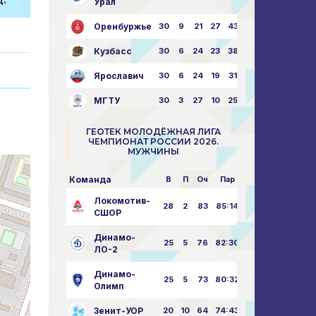
.
Урал
Оренбуржье
30
9
21
27
43:73
Кузбасс
30
6
24
23
38:76
Ярославич
30
6
24
19
31:80
МГТУ
30
3
27
10
25:87
ГЕОТЕК МОЛОДЁЖНАЯ ЛИГА
ЧЕМПИОНАТ РОССИИ 2026.
МУЖЧИНЫ
Команда
В
П
Оч
Пар
Локомотив-
28
2
83
85:14
СШОР
Динамо-
25
5
76
82:30
ЛО-2
Динамо-
25
5
73
80:32
Олимп
Зенит-УОР
20
10
64
74:43