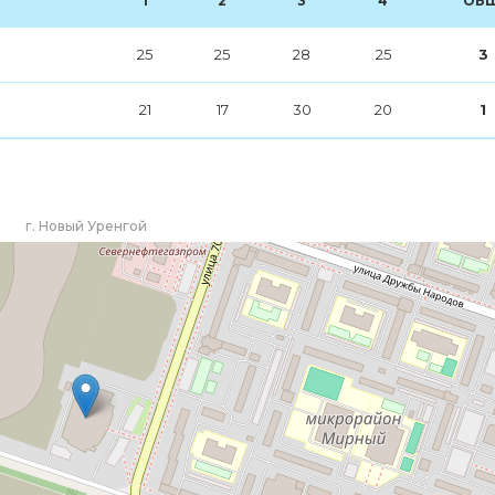
1
2
3
4
ОБЩ
25
25
28
25
3
21
17
30
20
1
г. Новый Уренгой