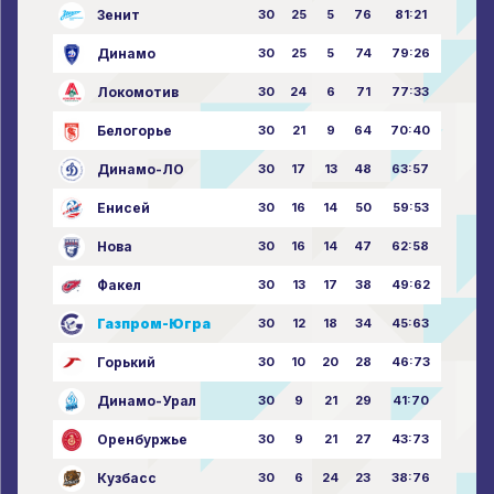
Зенит
30
25
5
76
81:21
Динамо
30
25
5
74
79:26
Локомотив
30
24
6
71
77:33
Белогорье
30
21
9
64
70:40
Динамо-ЛО
30
17
13
48
63:57
Енисей
30
16
14
50
59:53
Нова
30
16
14
47
62:58
Факел
30
13
17
38
49:62
Газпром-Югра
30
12
18
34
45:63
Горький
30
10
20
28
46:73
Динамо-Урал
30
9
21
29
41:70
Оренбуржье
30
9
21
27
43:73
Кузбасс
30
6
24
23
38:76