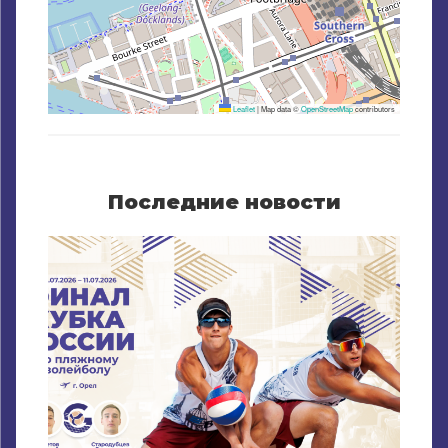
Leaflet
|
Map data ©
OpenStreetMap
contributors
Последние новости