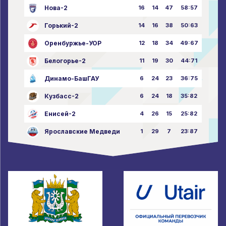
Нова-2
16
14
47
58:57
Горький-2
14
16
38
50:63
Оренбуржье-УОР
12
18
34
49:67
Белогорье-2
11
19
30
44:71
Динамо-БашГАУ
6
24
23
36:75
Кузбасс-2
6
24
18
35:82
Енисей-2
4
26
15
25:82
Ярославские Медведи
1
29
7
23:87