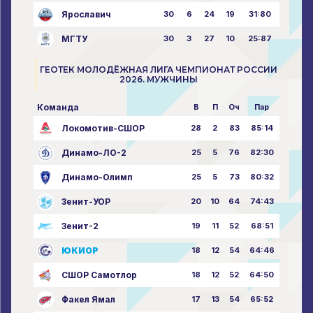
Ярославич
30
6
24
19
31:80
МГТУ
30
3
27
10
25:87
ГЕОТЕК МОЛОДЁЖНАЯ ЛИГА ЧЕМПИОНАТ РОССИИ
2026. МУЖЧИНЫ
Команда
В
П
Оч
Пар
Локомотив-СШОР
28
2
83
85:14
Динамо-ЛО-2
25
5
76
82:30
Динамо-Олимп
25
5
73
80:32
Зенит-УОР
20
10
64
74:43
Зенит-2
19
11
52
68:51
ЮКИОР
18
12
54
64:46
СШОР Самотлор
18
12
52
64:50
Факел Ямал
17
13
54
65:52