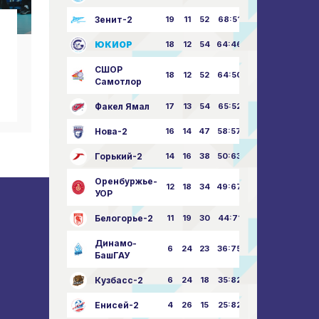
Зенит-2
19
11
52
68:51
Новости клуба
Н
ЮКИОР
18
12
54
64:46
С праздником Великой
С Ю
СШОР
Победы!
18
12
52
64:50
Самотлор
09.05.2026
Факел Ямал
17
13
54
65:52
Нова-2
16
14
47
58:57
Горький-2
14
16
38
50:63
Оренбуржье-
12
18
34
49:67
УОР
Белогорье-2
11
19
30
44:71
Динамо-
6
24
23
36:75
БашГАУ
Кузбасс-2
6
24
18
35:82
Енисей-2
4
26
15
25:82