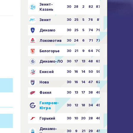
Зенит-
30
28
2
82
87:24
Казань
Зенит
30
25
5
76
81:21
Динамо
30
25
5
74
79:26
Локомотив
30
24
6
71
77:33
Белогорье
30
21
9
64
70:40
Динамо-ЛО
30
17
13
48
63:57
Енисей
30
16
14
50
59:53
Нова
30
16
14
47
62:58
Факел
30
13
17
38
49:62
Газпром-
30
12
18
34
45:63
Югра
Горький
30
10
20
28
46:73
Динамо-
30
9
21
29
41:70