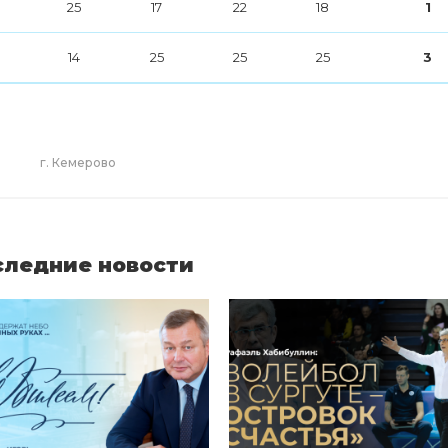
25
17
22
18
1
14
25
25
25
3
г. Кемерово
следние новости