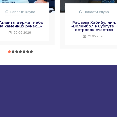
Новости клуба
Новости клуба
Атланты держат небо
Рафаэль Хабибуллин:
на каменных руках…»
«Волейбол в Сургуте –
островок счастья»
20.06.2026
21.05.2026