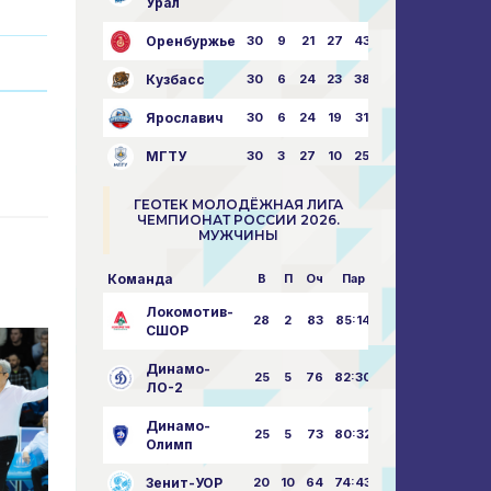
Урал
Оренбуржье
30
9
21
27
43:73
Кузбасс
30
6
24
23
38:76
Ярославич
30
6
24
19
31:80
МГТУ
30
3
27
10
25:87
ГЕОТЕК МОЛОДЁЖНАЯ ЛИГА
ЧЕМПИОНАТ РОССИИ 2026.
МУЖЧИНЫ
Команда
В
П
Оч
Пар
Локомотив-
28
2
83
85:14
СШОР
Динамо-
25
5
76
82:30
ЛО-2
Динамо-
25
5
73
80:32
Олимп
Зенит-УОР
20
10
64
74:43