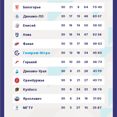
Белогорье
30
21
9
64
70:40
Динамо-ЛО
30
17
13
48
63:57
Енисей
30
16
14
50
59:53
Нова
30
16
14
47
62:58
Факел
30
13
17
38
49:62
Газпром-Югра
30
12
18
34
45:63
Горький
30
10
20
28
46:73
Динамо-Урал
30
9
21
29
41:70
Оренбуржье
30
9
21
27
43:73
Кузбасс
30
6
24
23
38:76
Ярославич
30
6
24
19
31:80
МГТУ
30
3
27
10
25:87