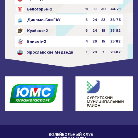
Белогорье-2
11
19
30
44:71
Динамо-БашГАУ
6
24
23
36:75
Кузбасс-2
6
24
18
35:82
Енисей-2
4
26
15
25:82
Ярославские Медведи
1
29
7
23:87
ВОЛЕЙБОЛЬНЫЙ КЛУБ