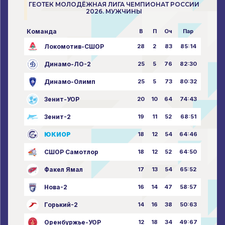
ГЕОТЕК МОЛОДЁЖНАЯ ЛИГА ЧЕМПИОНАТ РОССИИ
2026. МУЖЧИНЫ
Команда
В
П
Оч
Пар
Локомотив-СШОР
28
2
83
85:14
Динамо-ЛО-2
25
5
76
82:30
Динамо-Олимп
25
5
73
80:32
Зенит-УОР
20
10
64
74:43
Зенит-2
19
11
52
68:51
ЮКИОР
18
12
54
64:46
СШОР Самотлор
18
12
52
64:50
Факел Ямал
17
13
54
65:52
Нова-2
16
14
47
58:57
Горький-2
14
16
38
50:63
Оренбуржье-УОР
12
18
34
49:67