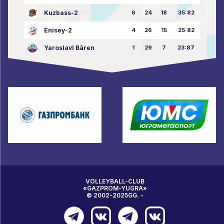
Kuzbass-2
6
24
18
35:82
Enisey-2
4
26
15
25:82
Yaroslavl Bären
1
29
7
23:87
VOLLEYBALL-CLUB
«GAZPROM-YUGRA»
© 2002-2025GG. -