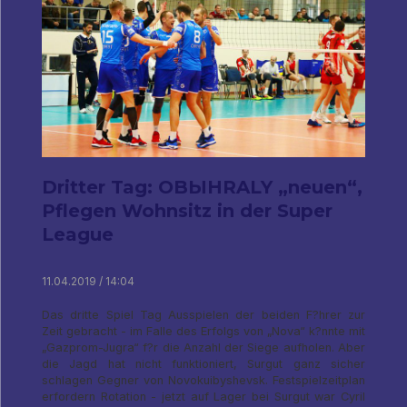
Dritter Tag: OBЫHRALY „neuen“,
Pflegen Wohnsitz in der Super
League
11.04.2019 / 14:04
Das dritte Spiel Tag Ausspielen der beiden F?hrer zur
Zeit gebracht - im Falle des Erfolgs von „Nova“ k?nnte mit
„Gazprom-Jugra“ f?r die Anzahl der Siege aufholen. Aber
die Jagd hat nicht funktioniert, Surgut ganz sicher
schlagen Gegner von Novokuibyshevsk. Festspielzeitplan
erfordern Rotation - jetzt auf Lager bei Surgut war Cyril