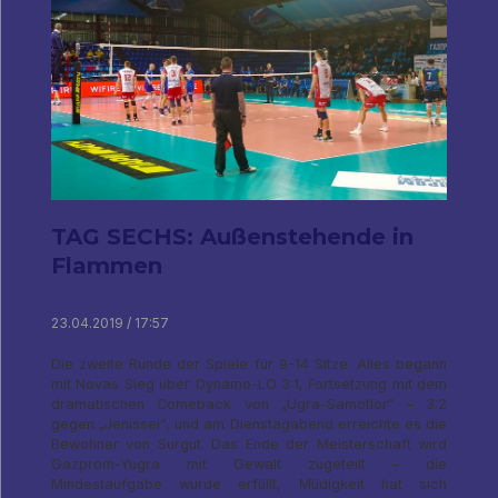
TAG SECHS: Außenstehende in
Flammen
23.04.2019 / 17:57
Die zweite Runde der Spiele für 9-14 Sitze: Alles begann
mit Novas Sieg über Dynamo-LO 3:1, Fortsetzung mit dem
dramatischen Comeback von „Ugra-Samotlor“ – 3:2
gegen „Jenissei“, und am Dienstagabend erreichte es die
Bewohner von Surgut. Das Ende der Meisterschaft wird
Gazprom-Yugra mit Gewalt zugeteilt – die
Mindestaufgabe wurde erfüllt, Müdigkeit hat sich