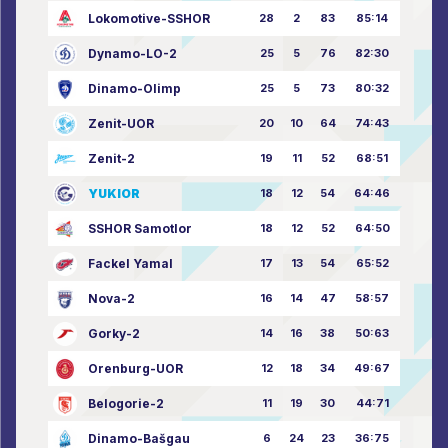
Lokomotive-SSHOR
28
2
83
85:14
Dynamo-LO-2
25
5
76
82:30
Dinamo-Olimp
25
5
73
80:32
Zenit-UOR
20
10
64
74:43
Zenit-2
19
11
52
68:51
YUKIOR
18
12
54
64:46
SSHOR Samotlor
18
12
52
64:50
Fackel Yamal
17
13
54
65:52
Nova-2
16
14
47
58:57
Gorky-2
14
16
38
50:63
Orenburg-UOR
12
18
34
49:67
Belogorie-2
11
19
30
44:71
Dinamo-Bašgau
6
24
23
36:75