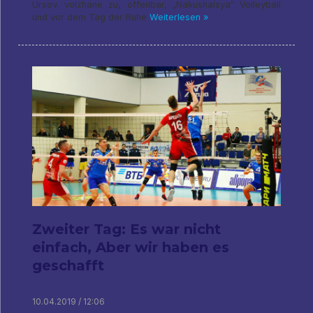
Ursov. volzhane zu, offenbar, „Nakushalsya“ Volleyball
und vor dem Tag der Ruhe
Weiterlesen »
Zweiter Tag: Es war nicht
einfach, Aber wir haben es
geschafft
10.04.2019 / 12:06