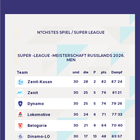
N?CHSTES SPIEL / SUPER LEAGUE
SUPER -LEAGUE -MEISTERSCHAFT RUSSLANDS 2026.
MEN
Team
und
die
P
pts
Dampf
Zenit-Kasan
30
28
2
82
87:24
Zenit
30
25
5
76
81:21
Dynamo
30
25
5
74
79:26
Lokomotive
30
24
6
71
77:33
Belogorie
30
21
9
64
70:40
Dinamo-LO
30
17
13
48
63:57