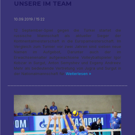
UNSERE IM TEAM
10.09.2019 / 15:22
12 September-Spiel gegen die Türkei startet die
russische Mannschaft als aktueller Sieger der
Kontinentalmeisterschaft in die Europameisterschaft. Im
Vergleich zum Turnier vor zwei Jahren sind sieben neue
Namen im Aufgebot, Darunter auch der im
Erwachsenenalter aufgewachsene Volleyballspieler Igor
Kobzar in Surgut, Anton Semyshev und Evgeny Andreev.
Mehr als bedeutende Vertretung von Jugra und Surgut in
der Nationalmannschaft für
Weiterlesen »