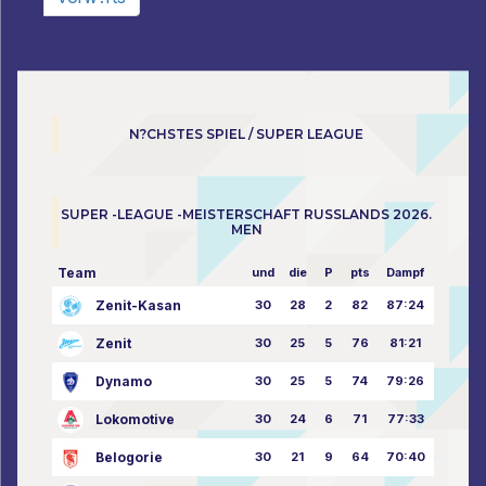
N?CHSTES SPIEL / SUPER LEAGUE
SUPER -LEAGUE -MEISTERSCHAFT RUSSLANDS 2026.
MEN
Team
und
die
P
pts
Dampf
Zenit-Kasan
30
28
2
82
87:24
Zenit
30
25
5
76
81:21
Dynamo
30
25
5
74
79:26
Lokomotive
30
24
6
71
77:33
Belogorie
30
21
9
64
70:40