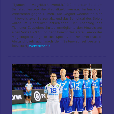
"Tjumen" – "Magnitka-Universität" 3:2 Im ersten Spiel am
Samstag leistete die Magnitka-Universität hartnäckigen
Widerstand gegen Tjumen.. Die Gegner wechselten sich
mit jeweils zwei Sätzen ab., und das Schicksal des Spiels
wurde im Tiebreaker entschieden. Der Abschlag des
Tjumener Zuspielers Sinitsa ermöglichte den Hinweis auf
einen Vorteil - 6:4, und dann kommt das erste Tempo der
Magnitogorsk-Angriffe ins Spiel, 7:4. Der Drei-Punkte-
Abstand blieb auch nach dem Seitenwechsel bestehen
(8:5, 10:7),
Weiterlesen »