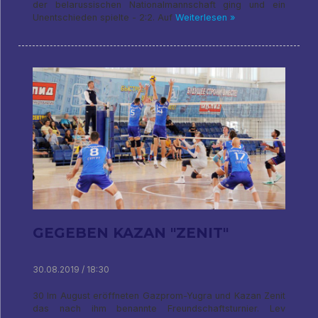
der belarussischen Nationalmannschaft ging und ein
Unentschieden spielte - 2:2. Auf
Weiterlesen »
GEGEBEN KAZAN "ZENIT"
30.08.2019 / 18:30
30 Im August eröffneten Gazprom-Yugra und Kazan Zenit
das nach ihm benannte Freundschaftsturnier. Lev