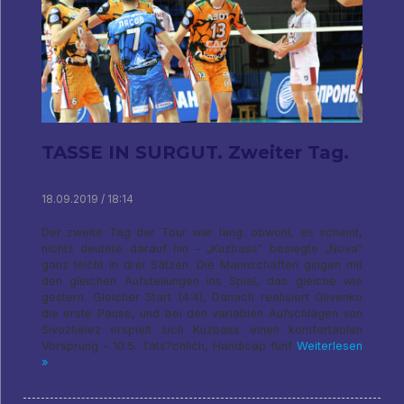
TASSE IN SURGUT. Zweiter Tag.
18.09.2019 / 18:14
Der zweite Tag der Tour war lang. obwohl, es scheint,
nichts deutete darauf hin – „Kuzbass“ besiegte „Nova“
ganz leicht in drei Sätzen. Die Mannschaften gingen mit
den gleichen Aufstellungen ins Spiel, das gleiche wie
gestern. Gleicher Start (4:4), Danach realisiert Glivenko
die erste Pause, und bei den variablen Aufschlägen von
Sivozhelez erspielt sich Kuzbass einen komfortablen
Vorsprung – 10:5. Tats?chlich, Handicap fünf
Weiterlesen
»