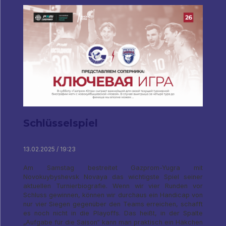
Schlüsselspiel
13.02.2025 / 19:23
Am Samstag bestreitet Gazprom-Yugra mit
Novokuybyshevsk Novaya das wichtigste Spiel seiner
aktuellen Turnierbiografie. Wenn wir vier Runden vor
Schluss gewinnen, können wir durchaus ein Handicap von
nur vier Siegen gegenüber den Teams erreichen, schafft
es noch nicht in die Playoffs. Das heißt, in der Spalte
„Aufgabe für die Saison“ kann man praktisch ein Häkchen