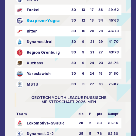
Fackel
30
13
17
38
49:62
Gazprom-Yugra
30
12
18
34
45:63
Bitter
30
10
20
28
46:73
Dynamo-Ural
30
9
21
29
41:70
Region Orenburg
30
9
21
27
43:73
Kuzbass
30
6
24
23
38:76
Yaroslawich
30
6
24
19
31:80
MSTU
30
3
27
10
25:87
GEOTECH YOUTH LEAGUE RUSSISCHE
MEISTERSCHAFT 2026. MEN
Team
die
P
pts
Dampf
Lokomotive-SSHOR
28
2
83
85:14
Dynamo-LO-2
25
5
76
82:30