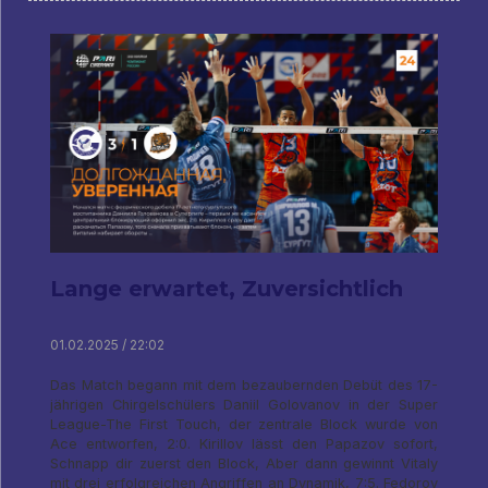
Lange erwartet, Zuversichtlich
01.02.2025 / 22:02
Das Match begann mit dem bezaubernden Debüt des 17-
jährigen Chirgelschülers Daniil Golovanov in der Super
League-The First Touch, der zentrale Block wurde von
Ace entworfen, 2:0. Kirillov lässt den Papazov sofort,
Schnapp dir zuerst den Block, Aber dann gewinnt Vitaly
mit drei erfolgreichen Angriffen an Dynamik, 7:5. Fedorov