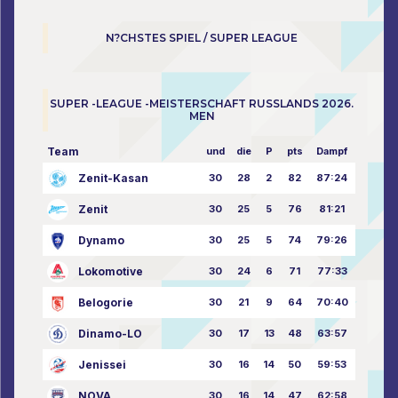
N?CHSTES SPIEL / SUPER LEAGUE
SUPER -LEAGUE -MEISTERSCHAFT RUSSLANDS 2026.
MEN
Team
und
die
P
pts
Dampf
Zenit-Kasan
30
28
2
82
87:24
Zenit
30
25
5
76
81:21
Dynamo
30
25
5
74
79:26
Lokomotive
30
24
6
71
77:33
Belogorie
30
21
9
64
70:40
Dinamo-LO
30
17
13
48
63:57
Jenissei
30
16
14
50
59:53
NOVA
30
16
14
47
62:58