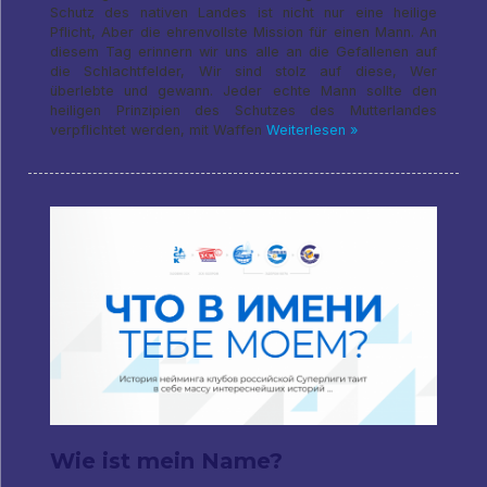
Schutz des nativen Landes ist nicht nur eine heilige
Pflicht, Aber die ehrenvollste Mission für einen Mann. An
diesem Tag erinnern wir uns alle an die Gefallenen auf
die Schlachtfelder, Wir sind stolz auf diese, Wer
überlebte und gewann. Jeder echte Mann sollte den
heiligen Prinzipien des Schutzes des Mutterlandes
verpflichtet werden, mit Waffen
Weiterlesen »
Wie ist mein Name?