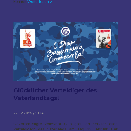
können
Weiterlesen »
Glücklicher Verteidiger des
Vaterlandtags!
22.02.2025 / 18:14
Gazprom-Yugra Volleyball Club gratuliert herzlich allen
Verteidigern des Vaterlands am Tag 23 Februar! Der