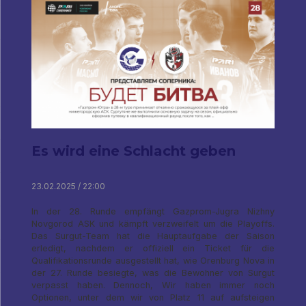
Es wird eine Schlacht geben
23.02.2025 / 22:00
In der 28. Runde empfängt Gazprom-Jugra Nizhny
Novgorod ASK und kämpft verzweifelt um die Playoffs.
Das Surgut-Team hat die Hauptaufgabe der Saison
erledigt, nachdem er offiziell ein Ticket für die
Qualifikationsrunde ausgestellt hat, wie Orenburg Nova in
der 27. Runde besiegte, was die Bewohner von Surgut
verpasst haben. Dennoch, Wir haben immer noch
Optionen, unter dem wir von Platz 11 auf aufsteigen