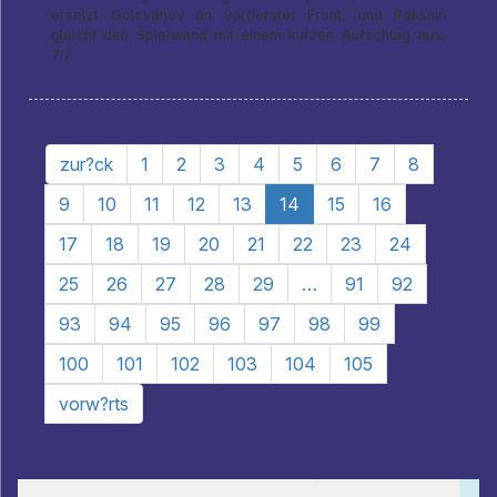
ersetzt Golovanov an vorderster Front, und Pakshin
gleicht den Spielstand mit einem kurzen Aufschlag aus,
7:7.
zur?ck
1
2
3
4
5
6
7
8
9
10
11
12
13
14
15
16
17
18
19
20
21
22
23
24
25
26
27
28
29
…
91
92
93
94
95
96
97
98
99
100
101
102
103
104
105
vorw?rts