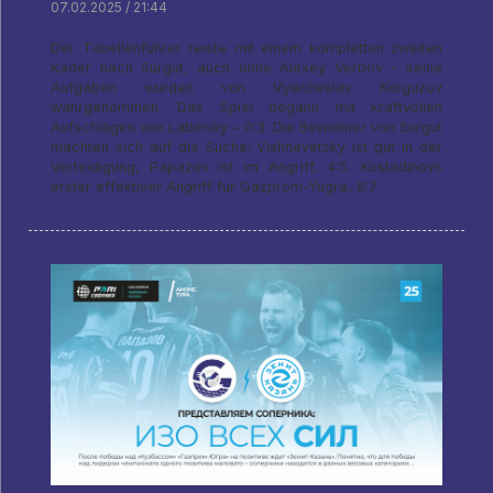
07.02.2025 / 21:44
Der Tabellenführer reiste mit einem kompletten zweiten
Kader nach Surgut, auch ohne Alexey Verbov – seine
Aufgaben wurden von Vyacheslav Kurguzov
wahrgenommen. Das Spiel begann mit kraftvollen
Aufschlägen von Labinsky – 0:3. Die Bewohner von Surgut
machten sich auf die Suche: Vishnevetsky ist gut in der
Verteidigung, Papazov ist im Angriff, 4:5. Kostadinovs
erster effektiver Angriff für Gazprom-Yugra, 6:7.