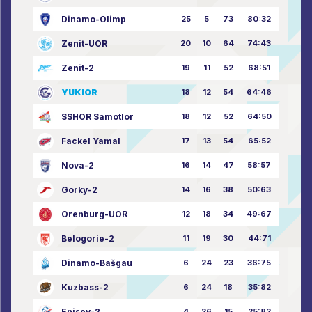
Dinamo-Olimp
25
5
73
80:32
Zenit-UOR
20
10
64
74:43
Zenit-2
19
11
52
68:51
YUKIOR
18
12
54
64:46
SSHOR Samotlor
18
12
52
64:50
Fackel Yamal
17
13
54
65:52
Nova-2
16
14
47
58:57
Gorky-2
14
16
38
50:63
Orenburg-UOR
12
18
34
49:67
Belogorie-2
11
19
30
44:71
Dinamo-Bašgau
6
24
23
36:75
Kuzbass-2
6
24
18
35:82
Enisey-2
4
26
15
25:82