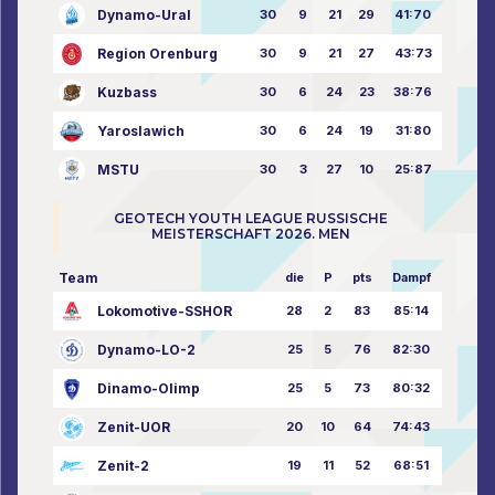
Dynamo-Ural
30
9
21
29
41:70
Region Orenburg
30
9
21
27
43:73
Kuzbass
30
6
24
23
38:76
Yaroslawich
30
6
24
19
31:80
MSTU
30
3
27
10
25:87
GEOTECH YOUTH LEAGUE RUSSISCHE
MEISTERSCHAFT 2026. MEN
Team
die
P
pts
Dampf
Lokomotive-SSHOR
28
2
83
85:14
Dynamo-LO-2
25
5
76
82:30
Dinamo-Olimp
25
5
73
80:32
Zenit-UOR
20
10
64
74:43
Zenit-2
19
11
52
68:51