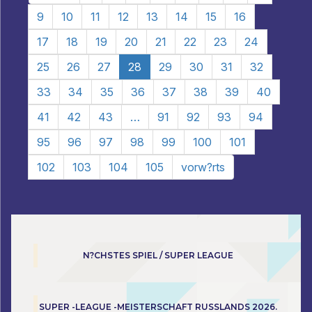
9
10
11
12
13
14
15
16
17
18
19
20
21
22
23
24
25
26
27
28
29
30
31
32
33
34
35
36
37
38
39
40
41
42
43
…
91
92
93
94
95
96
97
98
99
100
101
102
103
104
105
vorw?rts
N?CHSTES SPIEL / SUPER LEAGUE
SUPER -LEAGUE -MEISTERSCHAFT RUSSLANDS 2026.