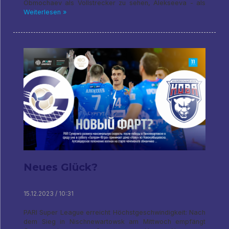
Obmochaev als Vollstrecker zu sehen, Alekseeva - als
Weiterlesen »
Neues Glück?
15.12.2023 / 10:31
PARI Super League erreicht Höchstgeschwindigkeit: Nach
dem Sieg in Nischnewartowsk am Mittwoch empfängt