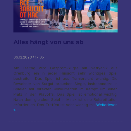
Alles hängt von uns ab
06.12.2023 / 17:05
Am Freitag wird Gazprom-Yugra mit Neftyanik aus
Orenburg ein in jeder Hinsicht sehr wichtiges Spiel
bestreiten. Das Spiel ist aus Turniersicht wichtig: Die
Bewohner von Surgut brauchen Siege, Insbesondere in
Spielen mit direkten Konkurrenten im Kampf um einen
Platz in den Playoffs. Das Spiel ist emotional wichtig:
Nach dem gleichen Spiel in Minsk ist eine Rehabilitation
erforderlich. Das Treffen ist sehr wichtig mit
Weiterlesen
»