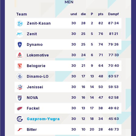
MEN
Team
und
die
P
pts
Dampf
Zenit-Kasan
30
28
2
82
87:24
Zenit
30
25
5
76
81:21
Dynamo
30
25
5
74
79:26
Lokomotive
30
24
6
71
77:33
Belogorie
30
21
9
64
70:40
Dinamo-LO
30
17
13
48
63:57
Jenissei
30
16
14
50
59:53
NOVA
30
16
14
47
62:58
Fackel
30
13
17
38
49:62
Gazprom-Yugra
30
12
18
34
45:63
Bitter
30
10
20
28
46:73