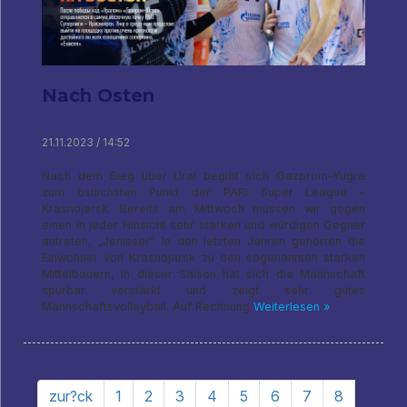
Nach Osten
21.11.2023 / 14:52
Nach dem Sieg über Ural begibt sich Gazprom-Yugra
zum östlichsten Punkt der PARI Super League –
Krasnojarsk. Bereits am Mittwoch müssen wir gegen
einen in jeder Hinsicht sehr starken und würdigen Gegner
antreten, „Jenissei“. In den letzten Jahren gehörten die
Einwohner von Krasnojarsk zu den sogenannten starken
Mittelbauern, In dieser Saison hat sich die Mannschaft
spürbar verstärkt und zeigt sehr gutes
Mannschaftsvolleyball. Auf Rechnung
Weiterlesen »
zur?ck
1
2
3
4
5
6
7
8