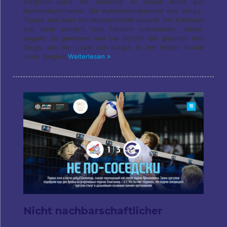
Gazprom-Jugra am Samstag zu Hause Nova aus
Nowokuibyschewsk. Die Außenseiterposition des Wolga-
Teams zum Start der Meisterschaft täuscht: Der Kalender
war nicht einfach. Den Führern entkommen, „Nova“
begann zu gewinnen und hat derzeit die gleichen drei
Siege, wie die Leute von Surgut. In der letzten Runde
unser Gegner
Weiterlesen »
Nicht nachbarschaftlicher