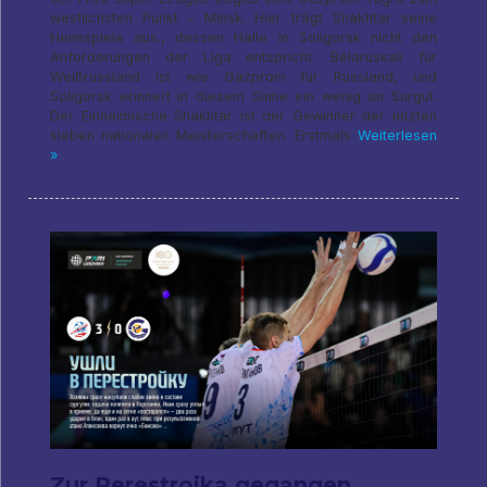
westlichsten Punkt – Minsk. Hier trägt Shakhtar seine
Heimspiele aus., dessen Halle in Soligorsk nicht den
Anforderungen der Liga entspricht. Belaruskali für
Weißrussland ist wie Gazprom für Russland, und
Soligorsk erinnert in diesem Sinne ein wenig an Surgut.
Der Einheimische Shakhtar ist der Gewinner der letzten
sieben nationalen Meisterschaften. Erstmals
Weiterlesen
»
Zur Perestroika gegangen