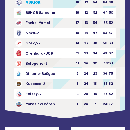
YUKIOR
18
12
54
64:46
SSHOR Samotlor
18
12
52
64:50
Fackel Yamal
17
13
54
65:52
Nova-2
16
14
47
58:57
Gorky-2
14
16
38
50:63
Orenburg-UOR
12
18
34
49:67
Belogorie-2
11
19
30
44:71
Dinamo-Bašgau
6
24
23
36:75
Kuzbass-2
6
24
18
35:82
Enisey-2
4
26
15
25:82
Yaroslavl Bären
1
29
7
23:87