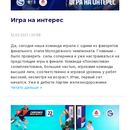
Игра на интерес
12.02.2021 / 20:58
Да, сегодня наша команда играла с одним из фаворитов
финального этапа Молодёжного чемпионата. Главным –
было проверить силы соперника и уже настраиваться на
предстоящие игры в финале. Команда «Локомотива»
скомплектована, большей частью, игроками команды
высшей лиги, соответственно и игровой уровень у ребят
высокий, несмотря на возраст. Итак, первый сет
начался. Уже в дебюте партии железнодорожники
Читать дальше »