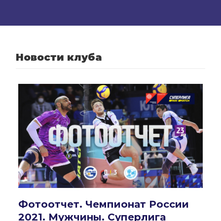
Новости клуба
Фотоотчет. Чемпионат России
2021. Мужчины. Суперлига