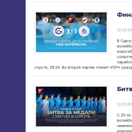
Фина
25.03.20
В Сург
волейбо
новоси
сопроти
заработ
спустя, 28:26. Во второй партии «Зенит-УОР» сразу
Битв
22.03.20
С 25 по
волейбо
чемпио
новоур