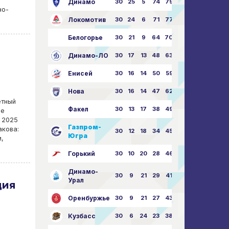
Динамо
30
25
5
74
79:26
но-
Локомотив
30
24
6
71
77:33
Белогорье
30
21
9
64
70:40
Динамо-ЛО
30
17
13
48
63:57
Енисей
30
16
14
50
59:53
Нова
30
16
14
47
62:58
етный
Факел
30
13
17
38
49:62
ие
 2025
Газпром-
акова:
30
12
18
34
45:63
Югра
,
Горький
30
10
20
28
46:73
Динамо-
30
9
21
29
41:70
Урал
ция
Оренбуржье
30
9
21
27
43:73
Кузбасс
30
6
24
23
38:76