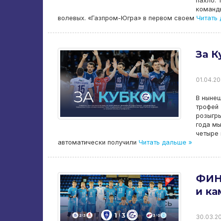
пахло. 
команды
волевых. «Газпром-Югра» в первом своем
Читать 
За К
01.04.20
В нынеш
трофей 
розыгры
года мы
четыре
автоматически получили
Читать дальше »
ФИН
и ка
30.03.20