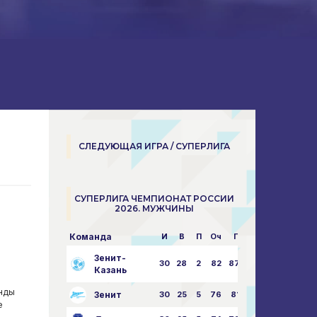
СЛЕДУЮЩАЯ ИГРА / СУПЕРЛИГА
СУПЕРЛИГА ЧЕМПИОНАТ РОССИИ
2026. МУЖЧИНЫ
Команда
И
В
П
Оч
Пар
Зенит-
30
28
2
82
87:24
Казань
нды
Зенит
30
25
5
76
81:21
е