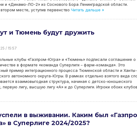
ни и «Динамо-ЛО-2» из Соснового Бора Ленинградской области.
втором месте, уступив первенство
Читать дальше »
ут и Тюмень будут дружить
25 / 15:57
ольные клубы «Газпром-Югра» и «Тюмень» подписали соглашение о
ичестве в формате «команда Суперлиги – фарм-команда». Это
ный пример интеграционного процесса Тюменской области и Ханты-
кого автономного округа-Югры. В рамках отдельно взятого вида сп
вается взаимовыгодная структура, начиная с детско-юношеского
первую лигу, высшую лигу «А» и до Суперлиги. Игроки обоих клубо
спели в выживании. Каким был «Газпр
» в Суперлиге 2024/2025?