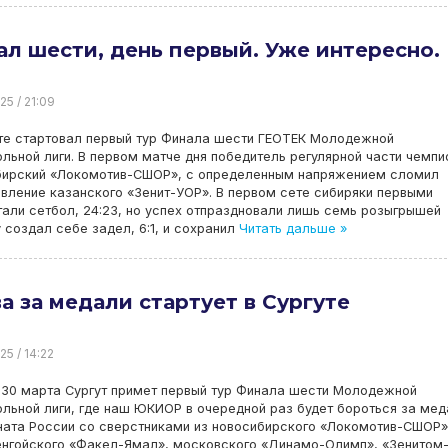
л шести, день первый. Уже интересно.
25 / 21:09
уте стартовал первый тур Финала шести ГЕОТЕК Молодежной
льной лиги. В первом матче дня победитель регулярной части чемпи
бирский «Локомотив-СШОР», с определенным напряжением сломил
вление казанского «Зенит-УОР». В первом сете сибиряки первыми
али сетбол, 24:23, но успех отпраздновали лишь семь розыгрышей
 создал себе задел, 6:1, и сохранил
Читать дальше »
а за медали стартует в Сургуте
25 / 14:22
 30 марта Сургут примет первый тур Финала шести Молодежной
льной лиги, где наш ЮКИОР в очередной раз будет бороться за мед
ната России со сверстниками из новосибирского «Локомотив-СШОР»
енгойского «Факел-Ямал», московского «Динамо-Олимп», «Зенитом