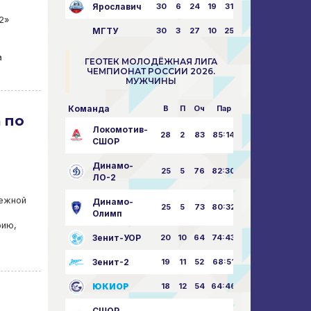
Ярославич
30
6
24
19
31:80
2»
МГТУ
30
3
27
10
25:87
а
ГЕОТЕК МОЛОДЁЖНАЯ ЛИГА
ЧЕМПИОНАТ РОССИИ 2026.
МУЖЧИНЫ
Команда
В
П
Оч
Пар
 по
Локомотив-
28
2
83
85:14
СШОР
Динамо-
25
5
76
82:30
ЛО-2
дежной
Динамо-
25
5
73
80:32
Олимп
рию,
Зенит-УОР
20
10
64
74:43
Зенит-2
19
11
52
68:51
ЮКИОР
18
12
54
64:46
СШОР