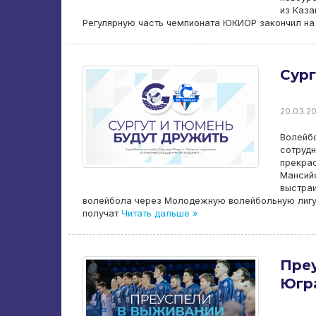
из Каза
Регулярную часть чемпионата ЮКИОР закончил на 
Сург
20.03.20
Волейб
сотрудн
прекрас
Мансийс
выстраи
волейбола через Молодежную волейбольную лигу, 
получат
Читать дальше »
Преу
Югра