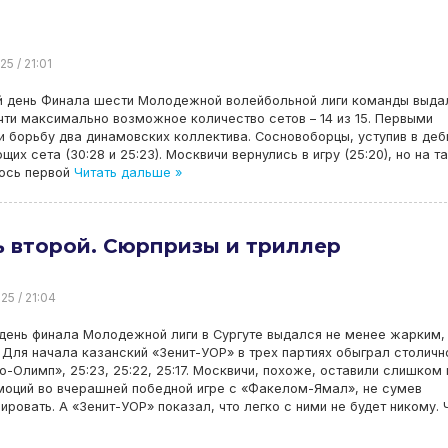
25 / 21:01
й день Финала шести Молодежной волейбольной лиги команды выда
чти максимально возможное количество сетов – 14 из 15. Первыми
и борьбу два динамовских коллектива. Сосновоборцы, уступив в де
их сета (30:28 и 25:23). Москвичи вернулись в игру (25:20), но на та
ось первой
Читать дальше »
 второй. Сюрпризы и триллер
25 / 21:04
день финала Молодежной лиги в Сургуте выдался не менее жарким,
 Для начала казанский «Зенит-УОР» в трех партиях обыграл столичн
-Олимп», 25:23, 25:22, 25:17. Москвичи, похоже, оставили слишком
моций во вчерашней победной игре с «Факелом-Ямал», не сумев
ировать. А «Зенит-УОР» показал, что легко с ними не будет никому. 