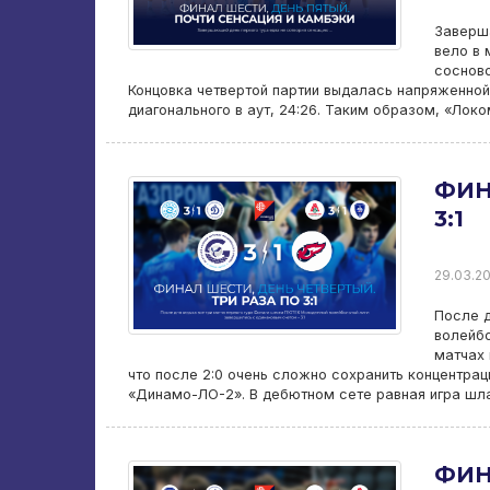
Заверш
вело в 
сосново
Концовка четвертой партии выдалась напряженной,
диагонального в аут, 24:26. Таким образом, «Локо
ФИН
3:1
29.03.20
После д
волейбо
матчах 
что после 2:0 очень сложно сохранить концентр
«Динамо-ЛО-2». В дебютном сете равная игра шл
ФИН