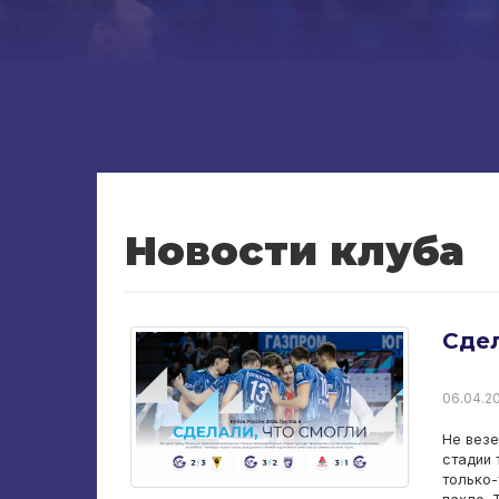
Новости клуба
Сдел
06.04.20
Не везе
стадии 
только-