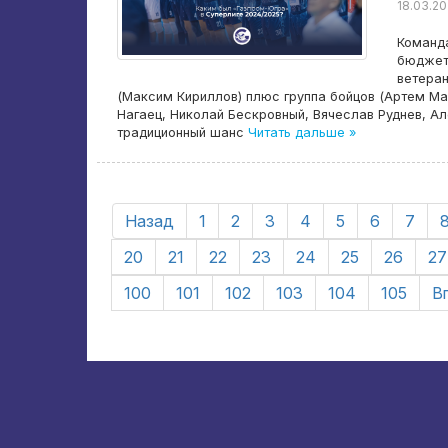
18.03.20
Команда
бюджету
ветеран
(Максим Кириллов) плюс группа бойцов (Артем Ма
Нагаец, Николай Бескровный, Вячеслав Руднев, А
традиционный шанс
Читать дальше »
Назад
1
2
3
4
5
6
7
20
21
22
23
24
25
26
27
100
101
102
103
104
105
В