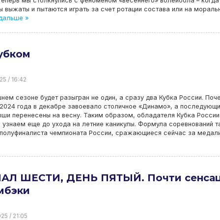
Теперь мы столкнулись с феноменом «весеннего» волейбола – когда
 выжаты и пытаются играть за счет ротации состава или на мораль
дальше »
убком
25 / 16:42
нем сезоне будет разыгран не один, а сразу два Кубка России. Поч
2024 года в декабре завоевало столичное «Динамо», а последующ
ши перенесены на весну. Таким образом, обладателя Кубка России
 узнаем еще до ухода на летние каникулы. Формула соревнований т
 полуфиналиста чемпионата России, сражающиеся сейчас за медали
АЛ ШЕСТИ, ДЕНЬ ПЯТЫЙ. Почти сенса
мбэки
25 / 21:05