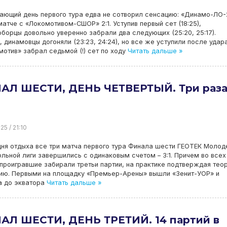
ающий день первого тура едва не сотворил сенсацию: «Динамо-ЛО-
матче с «Локомотивом-СШОР» 2:1. Уступив первый сет (18:25),
борцы довольно уверенно забрали два следующих (25:20, 25:17).
 динамовцы догоняли (23:23, 24:24), но все же уступили после удар
мотив» забрал седьмой (!) сет по ходу
Читать дальше »
АЛ ШЕСТИ, ДЕНЬ ЧЕТВЕРТЫЙ. Три раза
25 / 21:10
ня отдыха все три матча первого тура Финала шести ГЕОТЕК Моло
льной лиги завершились с одинаковым счетом – 3:1. Причем во всех
проигравшие забирали третьи партии, на практике подтверждая тео
ацию. Первыми на площадку «Премьер-Арены» вышли «Зенит-УОР» и
а до экватора
Читать дальше »
АЛ ШЕСТИ, ДЕНЬ ТРЕТИЙ. 14 партий в