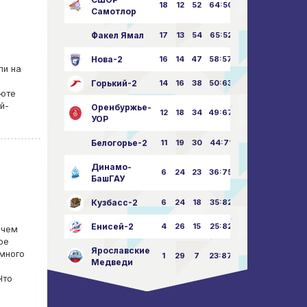
18
12
52
64:50
Самотлор
Факел Ямал
17
13
54
65:52
Нова-2
16
14
47
58:57
ли на
Горький-2
14
16
38
50:63
бюте
й-
Оренбуржье-
12
18
34
49:67
УОР
Белогорье-2
11
19
30
44:71
Динамо-
6
24
23
36:75
БашГАУ
Кузбасс-2
6
24
18
35:82
Енисей-2
4
26
15
25:82
 чем
ое
Ярославские
 много
1
29
7
23:87
Медведи
Что