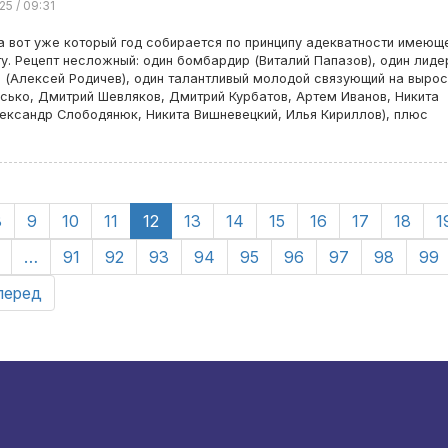
25 / 09:31
 вот уже который год собирается по принципу адекватности имеющ
. Рецепт несложный: один бомбардир (Виталий Папазов), один лиде
 (Алексей Родичев), один талантливый молодой связующий на вырос
сько, Дмитрий Шевляков, Дмитрий Курбатов, Артем Иванов, Никита
лександр Слободянюк, Никита Вишневецкий, Илья Кириллов), плюс
8
9
10
11
12
13
14
15
16
17
18
1
…
91
92
93
94
95
96
97
98
99
перед