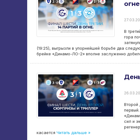
огне
27.03.20
В трети
гора по
затянул
(19:25), выгрызли в упорнейшей борьбе два следующ
брейке «Динамо-ЛО-2» вполне заслуженно добил
День
26.03.20
Второй 
первый.
«Динамо
сил и э
регенер
касается
Читать дальше »