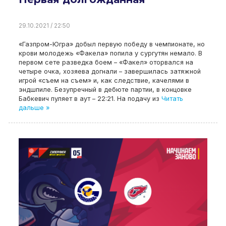
29.10.2021 / 22:50
«Газпром-Югра» добыл первую победу в чемпионате, но
крови молодежь «Факела» попила у сургутян немало. В
первом сете разведка боем – «Факел» оторвался на
четыре очка, хозяева догнали – завершилась затяжной
игрой «съем на съем» и, как следствие, качелями в
эндшпиле. Безупречный в дебюте партии, в концовке
Бабкевич пуляет в аут – 22:21. На подачу из
Читать
дальше »