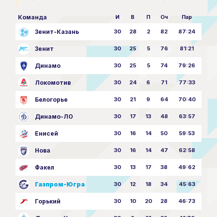
Команда
И
В
П
Оч
Пар
Зенит-Казань
30
28
2
82
87:24
Зенит
30
25
5
76
81:21
Динамо
30
25
5
74
79:26
Локомотив
30
24
6
71
77:33
Белогорье
30
21
9
64
70:40
Динамо-ЛО
30
17
13
48
63:57
Енисей
30
16
14
50
59:53
Нова
30
16
14
47
62:58
Факел
30
13
17
38
49:62
Газпром-Югра
30
12
18
34
45:63
Горький
30
10
20
28
46:73