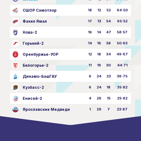
СШОР Самотлор
18
12
52
64:50
Факел Ямал
17
13
54
65:52
Нова-2
16
14
47
58:57
Горький-2
14
16
38
50:63
Оренбуржье-УОР
12
18
34
49:67
Белогорье-2
11
19
30
44:71
Динамо-БашГАУ
6
24
23
36:75
Кузбасс-2
6
24
18
35:82
Енисей-2
4
26
15
25:82
Ярославские Медведи
1
29
7
23:87