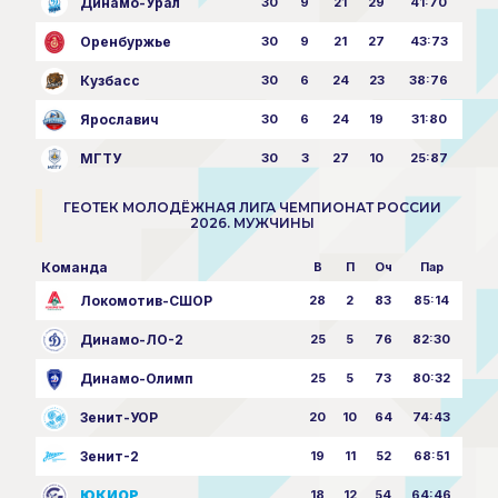
Динамо-Урал
30
9
21
29
41:70
Оренбуржье
30
9
21
27
43:73
Кузбасс
30
6
24
23
38:76
Ярославич
30
6
24
19
31:80
МГТУ
30
3
27
10
25:87
ГЕОТЕК МОЛОДЁЖНАЯ ЛИГА ЧЕМПИОНАТ РОССИИ
2026. МУЖЧИНЫ
Команда
В
П
Оч
Пар
Локомотив-СШОР
28
2
83
85:14
Динамо-ЛО-2
25
5
76
82:30
Динамо-Олимп
25
5
73
80:32
Зенит-УОР
20
10
64
74:43
Зенит-2
19
11
52
68:51
ЮКИОР
18
12
54
64:46