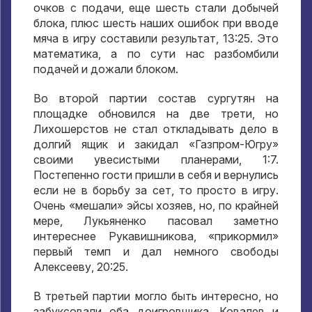
очков с подачи, еще шесть стали добычей
блока, плюс шесть наших ошибок при вводе
мяча в игру составили результат, 13:25. Это
математика, а по сути нас разбомбили
подачей и дожали блоком.
Во второй партии состав сургутян на
площадке обновился на две трети, но
Лихошерстов не стал откладывать дело в
долгий ящик и закидал «Газпром-Югру»
своими увесистыми планерами, 1:7.
Постепенно гости пришли в себя и вернулись
если не в борьбу за сет, то просто в игру.
Очень «мешали» эйсы хозяев, но, по крайней
мере, Лукьяненко пасовал заметно
интереснее Рукавишникова, «прикормил»
первый темп и дал немного свободы
Алексееву, 20:25.
В третьей партии могло быть интересно, но
забуксовали оба доигровщика, Ковалев и