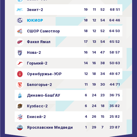
Зенит-2
19
11
52
68:51
ЮКИОР
18
12
54
64:46
СШОР Самотлор
18
12
52
64:50
Факел Ямал
17
13
54
65:52
Нова-2
16
14
47
58:57
Горький-2
14
16
38
50:63
Оренбуржье-УОР
12
18
34
49:67
Белогорье-2
11
19
30
44:71
Динамо-БашГАУ
6
24
23
36:75
Кузбасс-2
6
24
18
35:82
Енисей-2
4
26
15
25:82
Ярославские Медведи
1
29
7
23:87