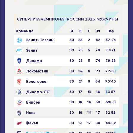
СУПЕРЛИГА ЧЕМПИОНАТ РОССИИ 2026. МУЖЧИНЫ
Команда
И
В
П
Оч
Пар
Зенит-Казань
30
28
2
82
87:24
Зенит
30
25
5
76
81:21
Динамо
30
25
5
74
79:26
Локомотив
30
24
6
71
77:33
Белогорье
30
21
9
64
70:40
Динамо-ЛО
30
17
13
48
63:57
Енисей
30
16
14
50
59:53
Нова
30
16
14
47
62:58
Факел
30
13
17
38
49:62