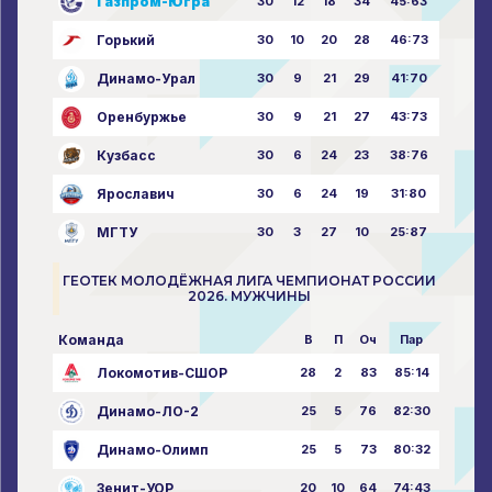
Газпром-Югра
30
12
18
34
45:63
Горький
30
10
20
28
46:73
Динамо-Урал
30
9
21
29
41:70
Оренбуржье
30
9
21
27
43:73
Кузбасс
30
6
24
23
38:76
Ярославич
30
6
24
19
31:80
МГТУ
30
3
27
10
25:87
ГЕОТЕК МОЛОДЁЖНАЯ ЛИГА ЧЕМПИОНАТ РОССИИ
2026. МУЖЧИНЫ
Команда
В
П
Оч
Пар
Локомотив-СШОР
28
2
83
85:14
Динамо-ЛО-2
25
5
76
82:30
Динамо-Олимп
25
5
73
80:32
Зенит-УОР
20
10
64
74:43