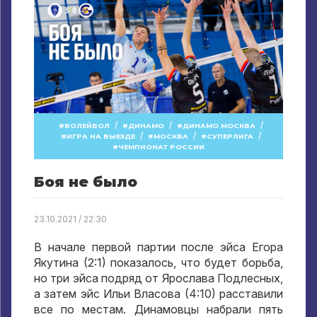
/
/
/
ВОЛЕЙБОЛ
ДИНАМО
ДИНАМО МОСКВА
/
/
/
ИГРА НА ВЫЕЗДЕ
МОСКВА
СУПЕРЛИГА
ЧЕМПИОНАТ РОССИИ
Боя не было
23.10.2021 / 22:30
В начале первой партии после эйса Егора
Якутина (2:1) показалось, что будет борьба,
но три эйса подряд от Ярослава Подлесных,
а затем эйс Ильи Власова (4:10) расставили
все по местам. Динамовцы набрали пять