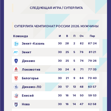
СЛЕДУЮЩАЯ ИГРА / СУПЕРЛИГА
СУПЕРЛИГА ЧЕМПИОНАТ РОССИИ 2026. МУЖЧИНЫ
Команда
И
В
П
Оч
Пар
Зенит-Казань
30
28
2
82
87:24
Зенит
30
25
5
76
81:21
Динамо
30
25
5
74
79:26
Локомотив
30
24
6
71
77:33
Белогорье
30
21
9
64
70:40
Динамо-ЛО
30
17
13
48
63:57
Енисей
30
16
14
50
59:53
Нова
30
16
14
47
62:58