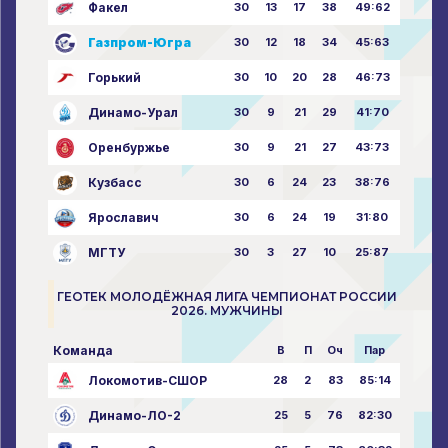
Факел
30
13
17
38
49:62
Газпром-Югра
30
12
18
34
45:63
Горький
30
10
20
28
46:73
Динамо-Урал
30
9
21
29
41:70
Оренбуржье
30
9
21
27
43:73
Кузбасс
30
6
24
23
38:76
Ярославич
30
6
24
19
31:80
МГТУ
30
3
27
10
25:87
ГЕОТЕК МОЛОДЁЖНАЯ ЛИГА ЧЕМПИОНАТ РОССИИ
2026. МУЖЧИНЫ
Команда
В
П
Оч
Пар
Локомотив-СШОР
28
2
83
85:14
Динамо-ЛО-2
25
5
76
82:30