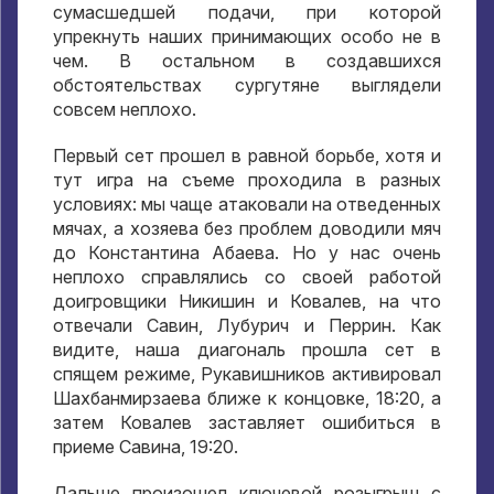
сумасшедшей подачи, при которой
упрекнуть наших принимающих особо не в
чем. В остальном в создавшихся
обстоятельствах сургутяне выглядели
совсем неплохо.
Первый сет прошел в равной борьбе, хотя и
тут игра на съеме проходила в разных
условиях: мы чаще атаковали на отведенных
мячах, а хозяева без проблем доводили мяч
до Константина Абаева. Но у нас очень
неплохо справлялись со своей работой
доигровщики Никишин и Ковалев, на что
отвечали Савин, Лубурич и Перрин. Как
видите, наша диагональ прошла сет в
спящем режиме, Рукавишников активировал
Шахбанмирзаева ближе к концовке, 18:20, а
затем Ковалев заставляет ошибиться в
приеме Савина, 19:20.
Дальше произошел ключевой розыгрыш с