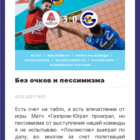
/
/
/
1 ТУР
ВОЛЕЙБОЛ
ИГРА НА ВЫЕЗДЕ
/
/
/
ЛОКОМОТИВ
НОВОСИБИРСК
СУПЕРЛИГА
ЧЕМПИОНАТ РОССИИ
Без очков и пессимизма
02.10.2021 / 19:21
Есть счет на табло, а есть впечатление от
игры. Матч «Газпром-Югра» проиграл, но
пессимизма от выступления нашей команды
я не испытываю. «Локомотив» выиграл по
делу, во многом за счет полетевшей