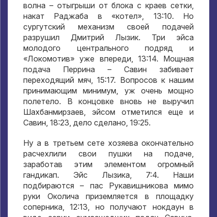
волна – отыгрыши от блока с краев сетки,
накат Раджаба в «котел», 13:10. Но
сургутский механизм своей подачей
разрушил Дмитрий Лызик. Три эйса
молодого центрального подряд и
«Локомотив» уже впереди, 13:14. Мощная
подача Перрина – Савин забивает
переходящий мяч, 15:17. Вопросов к нашим
принимающим минимум, уж очень мощно
полетело. В концовке вновь не выручил
Шахбанмирзаев, эйсом отметился еще и
Савин, 18:23, дело сделано, 19:25.
Ну а в третьем сете хозяева окончательно
расчехлили свои пушки на подаче,
заработав этим элементом огромный
гандикап. Эйс Лызика, 7:4. Наши
подбираются – пас Рукавишникова мимо
руки Околича приземляется в площадку
соперника, 12:13, но получают нокдаун в