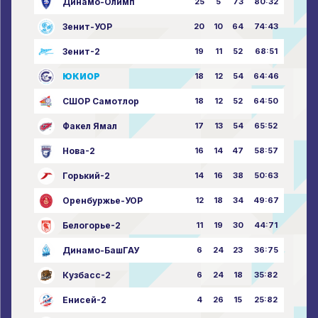
Динамо-Олимп
25
5
73
80:32
Зенит-УОР
20
10
64
74:43
Зенит-2
19
11
52
68:51
ЮКИОР
18
12
54
64:46
СШОР Самотлор
18
12
52
64:50
Факел Ямал
17
13
54
65:52
Нова-2
16
14
47
58:57
Горький-2
14
16
38
50:63
Оренбуржье-УОР
12
18
34
49:67
Белогорье-2
11
19
30
44:71
Динамо-БашГАУ
6
24
23
36:75
Кузбасс-2
6
24
18
35:82
Енисей-2
4
26
15
25:82